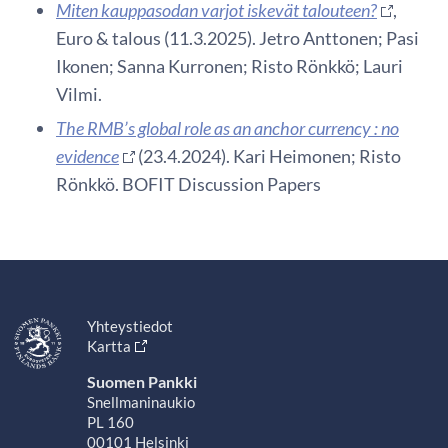
Miten kauppasodan varjot iskevät talouteen?
,
Euro & talous (11.3.2025). Jetro Anttonen; Pasi
Ikonen; Sanna Kurronen; Risto Rönkkö; Lauri
Vilmi.
The RMB’s global role as an anchor currency : no
evidence
(23.4.2024). Kari Heimonen; Risto
Rönkkö. BOFIT Discussion Papers
Yhteystiedot
Kartta
Suomen Pankki
Snellmaninaukio
PL 160
00101 Helsinki