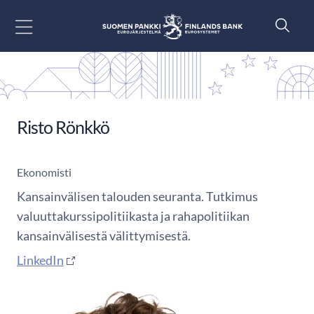
Siirry sisältöön
Risto Rönkkö
Ekonomisti
Kansainvälisen talouden seuranta. Tutkimus
valuuttakurssipolitiikasta ja rahapolitiikan
kansainvälisestä välittymisestä.
LinkedIn