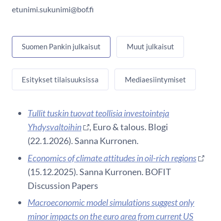
etunimi.sukunimi@bof.fi
Suomen Pankin julkaisut
Muut julkaisut
Esitykset tilaisuuksissa
Mediaesiintymiset
Tullit tuskin tuovat teollisia investointeja
Yhdysvaltoihin
, Euro & talous. Blogi
(22.1.2026). Sanna Kurronen.
Economics of climate attitudes in oil-rich regions
(15.12.2025). Sanna Kurronen. BOFIT
Discussion Papers
Macroeconomic model simulations suggest only
minor impacts on the euro area from current US