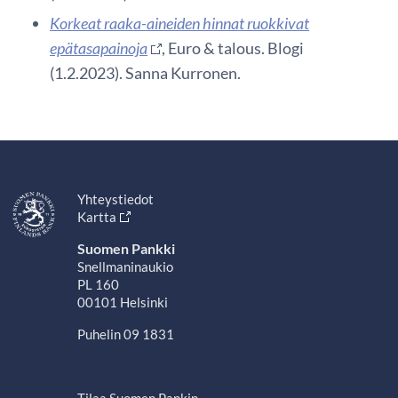
Korkeat raaka-aineiden hinnat ruokkivat
epätasapainoja
, Euro & talous. Blogi
(1.2.2023). Sanna Kurronen.
Yhteystiedot
Kartta
Suomen Pankki
Snellmaninaukio
PL 160
00101 Helsinki
Puhelin 09 1831
Tilaa Suomen Pankin