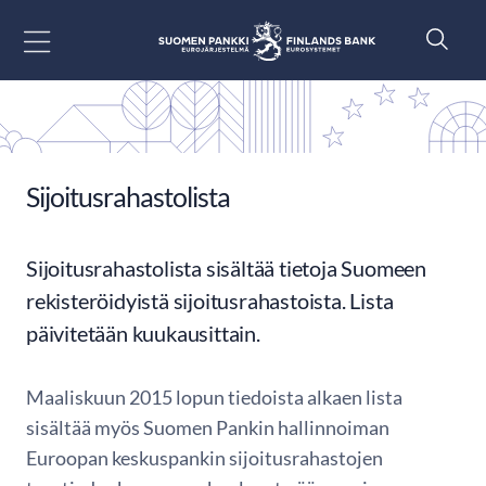
Siirry sisältöön
Sijoitusrahastolista
Sijoitusrahastolista sisältää tietoja Suomeen
rekisteröidyistä sijoitusrahastoista. Lista
päivitetään kuukausittain.
Maaliskuun 2015 lopun tiedoista alkaen lista
sisältää myös Suomen Pankin hallinnoiman
Euroopan keskuspankin sijoitusrahastojen