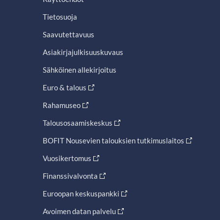
Tietosuoja
Saavutettavuus
Asiakirjajulkisuuskuvaus
Sähköinen allekirjoitus
Euro & talous
Rahamuseo
Talousosaamiskeskus
BOFIT Nousevien talouksien tutkimuslaitos
Vuosikertomus
Finanssivalvonta
Euroopan keskuspankki
Avoimen datan palvelu