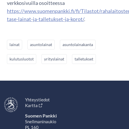
verkkosivuilla osoitteessa
https://www.suomenpankki.fi/fi/Tilastot/rahalaitoste
tase-lainat-ja-talletukset-ja-korot/
.
lainat
asuntolainat
asuntolainakanta
kulutusluotot
yrityslainat
talletukset
Yhteystiedot
Kartta
Suomen Pankki
Snellmaninaukio
PL 160