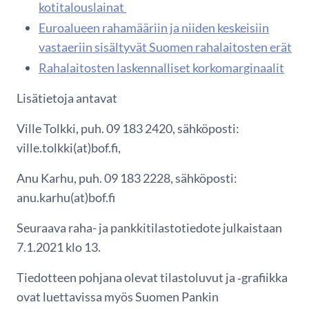
kotitalouslainat
Euroalueen rahamääriin ja niiden keskeisiin
vastaeriin sisältyvät Suomen rahalaitosten erät
Rahalaitosten laskennalliset korkomarginaalit
Lisätietoja antavat
Ville Tolkki, puh. 09 183 2420, sähköposti:
ville.tolkki(at)bof.fi,
Anu Karhu, puh. 09 183 2228, sähköposti:
anu.karhu(at)bof.fi
Seuraava raha- ja pankkitilastotiedote julkaistaan
7.1.2021 klo 13.
Tiedotteen pohjana olevat tilastoluvut ja ‑grafiikka
ovat luettavissa myös Suomen Pankin