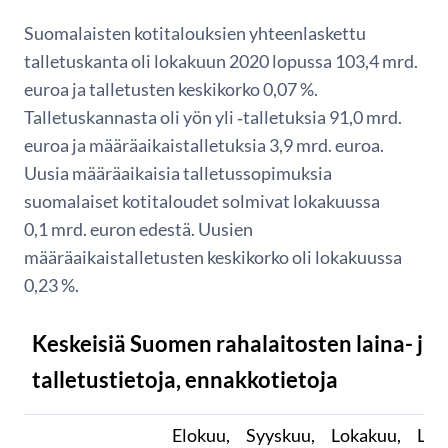
Suomalaisten kotitalouksien yhteenlaskettu
talletuskanta oli lokakuun 2020 lopussa 103,4 mrd.
euroa ja talletusten keskikorko 0,07 %.
Talletuskannasta oli yön yli ‑talletuksia 91,0 mrd.
euroa ja määräaikaistalletuksia 3,9 mrd. euroa.
Uusia määräaikaisia talletussopimuksia
suomalaiset kotitaloudet solmivat lokakuussa
0,1 mrd. euron edestä. Uusien
määräaikaistalletusten keskikorko oli lokakuussa
0,23 %.
Keskeisiä Suomen rahalaitosten laina- ja
talletustietoja, ennakkotietoja
Elokuu,
Syyskuu,
Lokakuu,
Lok