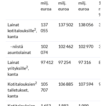
milj.
milj.
milj.
12 
euroa
euroa
euroa
muu
%
Lainat
137
137 502
138 056
3,2
2
kotitalouksille
,
055
kanta
- niistä
102
102 462
102 970
3,1
asuntolainat
074
Lainat
97 412
97 254
97 316
8,0
2
yrityksille
,
kanta
2
Kotitalouksien
105
106 885
107 594
9,0
talletukset,
707
kanta
Kotitalouksien
1 653
1 883
1 999