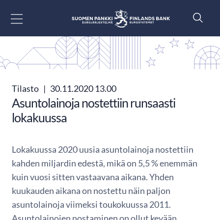
Siirry sisältöön
Tilasto
|
30.11.2020 13.00
Asuntolainoja nostettiin runsaasti
lokakuussa
Lokakuussa 2020 uusia asuntolainoja nostettiin
kahden miljardin edestä, mikä on 5,5 % enemmän
kuin vuosi sitten vastaavana aikana. Yhden
kuukauden aikana on nostettu näin paljon
asuntolainoja viimeksi toukokuussa 2011.
Asuntolainojen nostaminen on ollut kevään