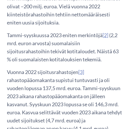
olivat −200 milj. euroa. Vielä vuonna 2022
kiinteistörahastoihin tehtiin nettomääräisesti
eniten uusia sijoituksia.
Tammi-syyskuussa 2023 eniten merkintöjä
[2]
(2,2
mrd. euron arvosta) suomalaisiin
sijoitusrahastoihin tekivät kotitaloudet. Näistä 63
% oli suomalaisten kotitalouksien tekemiä.
Vuonna 2022 sijoitusrahastojen
[3]
rahastopääomakanta supistui tuntuvasti ja oli
vuoden lopussa 137,5 mrd. euroa. Tammi-syyskuun
2023 aikana rahastopääomakanta on jälleen
kasvanut. Syyskuun 2023 lopussa se oli 146,3 mrd.
euroa. Kasvua selittävät vuoden 2023 aikana tehdyt
uudet sijoitukset (4,7 mrd. euroa) ja
rahastopääoman arvon kasvu (4,1 mrd. euroa).