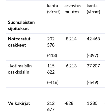
kanta
arvostus-
kanta
arv
(virrat)
muutos
(virrat)
mu
Suomalaisten
sijoitukset
Noteeratut
202
-8 214
42 468
-2 
osakkeet
578
(413)
(-397)
- kotimaisiin
115
-6 213
37 207
-1 
osakkeisiin
622
(-416)
(-549)
Velkakirjat
212
-828
1 280
-1
677