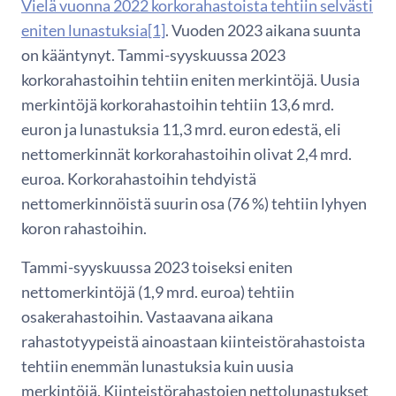
Vielä vuonna 2022 korkorahastoista tehtiin selvästi
eniten lunastuksia
[1]
. Vuoden 2023 aikana suunta
on kääntynyt. Tammi-syyskuussa 2023
korkorahastoihin tehtiin eniten merkintöjä. Uusia
merkintöjä korkorahastoihin tehtiin 13,6 mrd.
euron ja lunastuksia 11,3 mrd. euron edestä, eli
nettomerkinnät korkorahastoihin olivat 2,4 mrd.
euroa. Korkorahastoihin tehdyistä
nettomerkinnöistä suurin osa (76 %) tehtiin lyhyen
koron rahastoihin.
Tammi-syyskuussa 2023 toiseksi eniten
nettomerkintöjä (1,9 mrd. euroa) tehtiin
osakerahastoihin. Vastaavana aikana
rahastotyypeistä ainoastaan kiinteistörahastoista
tehtiin enemmän lunastuksia kuin uusia
merkintöjä. Kiinteistörahastojen nettolunastukset