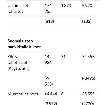
Ulkomaiset
174
1 370
5 920
-1
rahastot
255
(818)
(182)
Suomalaisten
pankkitalletukset
Yön yli-
142
71
74 555
8
talletukset
936
(Käyttötilit)
(-9
(-3495)
533)
Muut talletukset
44 444
6
35 555
0
(3 572)
(2720)