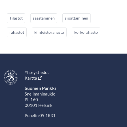
Tilastot
säästäminen
sijoittaminen
rahastot
kiinteistörahasto
korkorahasto
Yhteystiedot
Kartta
Suomen Pankki
Snellmaninaukio
PL 160
00101 Helsinki
Puhelin 09 1831