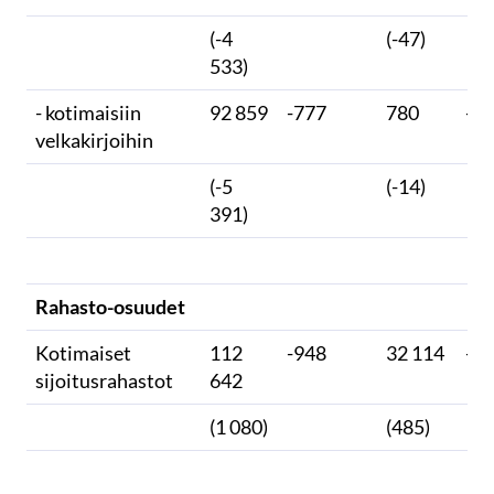
(-4
(-47)
533)
- kotimaisiin
92 859
-777
780
-2
velkakirjoihin
(-5
(-14)
391)
Rahasto-osuudet
Kotimaiset
112
-948
32 114
-3
sijoitusrahastot
642
(1 080)
(485)