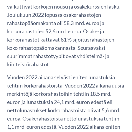
vaikuttivat korkojen nousu ja osakekurssien lasku.
Joulukuun 2022 lopussa osakerahastojen
rahastopääomakanta oli 58,3 mrd. euroa ja
korkorahastojen 52,6 mrd. euroa. Osake- ja
korkorahastot kattavat 81 % sijoitusrahastojen
koko rahastopääomakannasta. Seuraavaksi
suurimmat rahastotyypit ovat yhdistelmä- ja
kiinteistörahastot.
Vuoden 2022 aikana selvästi eniten lunastuksia
tehtiin korkorahastoista. Vuoden 2022 aikana uusia
merkintöjä korkorahastoihin tehtiin 18,5 mrd.
euron ja lunastuksia 24,1 mrd. euron edestä eli
nettolunastukset korkorahastoista olivat 5,6 mrd.
euroa. Osakerahastoista nettolunastuksia tehtiin
1,1 mrd. euron edestä. Vuoden 2022 aikana eniten