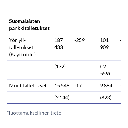
Suomalaisten
pankkitalletukset
Yön yli-
187
-259
101
-26
talletukset
433
909
(Käyttötilit)
(132)
(-2
559)
Muut talletukset
15 548
-17
9 884
-3
(2 144)
(823)
*luottamuksellinen tieto