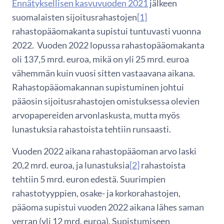
Ennätyksellisen kasvuvuoden 2021
jälkeen
suomalaisten sijoitusrahastojen
[1]
rahastopääomakanta supistui tuntuvasti vuonna
2022. Vuoden 2022 lopussa rahastopääomakanta
oli 137,5 mrd. euroa, mikä on yli 25 mrd. euroa
vähemmän kuin vuosi sitten vastaavana aikana.
Rahastopääomakannan supistuminen johtui
pääosin sijoitusrahastojen omistuksessa olevien
arvopapereiden arvonlaskusta, mutta myös
lunastuksia rahastoista tehtiin runsaasti.
Vuoden 2022 aikana rahastopääoman arvo laski
20,2 mrd. euroa, ja lunastuksia
[2]
rahastoista
tehtiin 5 mrd. euron edestä. Suurimpien
rahastotyyppien, osake- ja korkorahastojen,
pääoma supistui vuoden 2022 aikana lähes saman
verran (yli 12 mrd. euroa). Supistumiseen