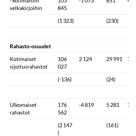
- kotimaisiin
103
-1 073
851
45
velkakirjoihin
845
(1 323)
(230)
Rahasto-osuudet
Kotimaiset
106
2 124
29 991
71
sijoitusrahastot
027
(-136)
(24)
Ulkomaiset
176
-4 819
5 281
73
rahastot
562
(2 147
(161)
)