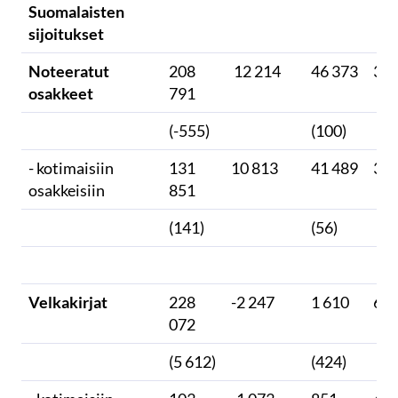
Suomalaisten
sijoitukset
Noteeratut
208
12 214
46 373
3 7
osakkeet
791
(-555)
(100)
- kotimaisiin
131
10 813
41 489
38
osakkeisiin
851
(141)
(56)
Velkakirjat
228
-2 247
1 610
60
072
(5 612)
(424)