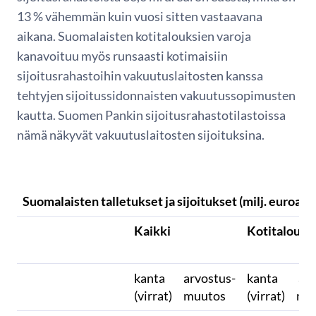
13 % vähemmän kuin vuosi sitten vastaavana
aikana. Suomalaisten kotitalouksien varoja
kanavoituu myös runsaasti kotimaisiin
sijoitusrahastoihin vakuutuslaitosten kanssa
tehtyjen sijoitussidonnaisten vakuutussopimusten
kautta. Suomen Pankin sijoitusrahastotilastoissa
nämä näkyvät vakuutuslaitosten sijoituksina.
Suomalaisten talletukset ja sijoitukset (milj. euroa)
Kaikki
Kotitaloude
kanta
arvostus-
kanta
arv
(virrat)
muutos
(virrat)
mu