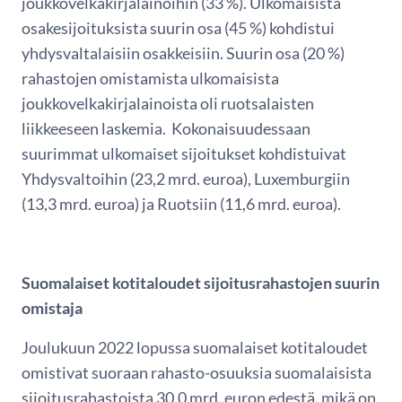
joukkovelkakirjalainoihin (33 %). Ulkomaisista
osakesijoituksista suurin osa (45 %) kohdistui
yhdysvaltalaisiin osakkeisiin. Suurin osa (20 %)
rahastojen omistamista ulkomaisista
joukkovelkakirjalainoista oli ruotsalaisten
liikkeeseen laskemia. Kokonaisuudessaan
suurimmat ulkomaiset sijoitukset kohdistuivat
Yhdysvaltoihin (23,2 mrd. euroa), Luxemburgiin
(13,3 mrd. euroa) ja Ruotsiin (11,6 mrd. euroa).
Suomalaiset kotitaloudet sijoitusrahastojen suurin
omistaja
Joulukuun 2022 lopussa suomalaiset kotitaloudet
omistivat suoraan rahasto-osuuksia suomalaisista
sijoitusrahastoista 30,0 mrd. euron edestä, mikä on