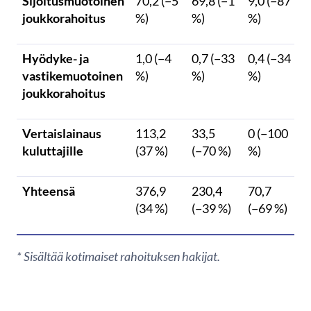
Sijoitusmuotoinen
70,2 (−5
69,8 (−1
9,0 (−87
joukkorahoitus
%)
%)
%)
Hyödyke- ja
1,0 (−4
0,7 (−33
0,4 (−34
vastikemuotoinen
%)
%)
%)
joukkorahoitus
Vertaislainaus
113,2
33,5
0 (−100
kuluttajille
(37 %)
(−70 %)
%)
Yhteensä
376,9
230,4
70,7
(34 %)
(−39 %)
(−69 %)
* Sisältää kotimaiset rahoituksen hakijat.