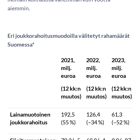
aiemmin.
Eri joukkorahoitusmuodoilla välitetyt rahamäärät
Suomessa*
2021,
2022,
2023,
milj.
milj.
milj.
euroa
euroa
euroa
(12 kk:n
(12 kk:n
(12 kk:n
muutos)
muutos)
muutos)
Lainamuotoinen
192,5
126,4
61,3
joukkorahoitus
(55 %)
(−34 %)
(−52 %)