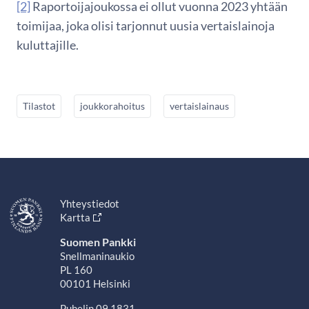
[2]
Raportoijajoukossa ei ollut vuonna 2023 yhtään
toimijaa, joka olisi tarjonnut uusia vertaislainoja
kuluttajille.
Tilastot
joukkorahoitus
vertaislainaus
Yhteystiedot
Kartta
Suomen Pankki
Snellmaninaukio
PL 160
00101 Helsinki
Puhelin 09 1831