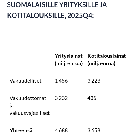
SUOMALAISILLE YRITYKSILLE JA
KOTITALOUKSILLE, 2025Q4:
Yrityslainat
Kotitalouslainat
(milj. euroa)
(milj. euroa)
Vakuudelliset
1 456
3 223
Vakuudettomat
3 232
435
ja
vakuusvajeelliset
Yhteensä
4 688
3 658