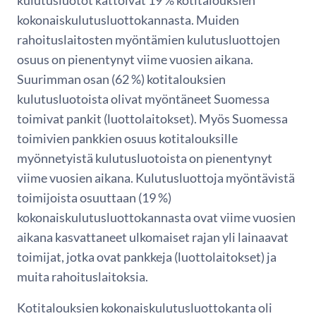
kulutusluotot kattoivat 19 % kotitalouksien
kokonaiskulutusluottokannasta. Muiden
rahoituslaitosten myöntämien kulutusluottojen
osuus on pienentynyt viime vuosien aikana.
Suurimman osan (62 %) kotitalouksien
kulutusluotoista olivat myöntäneet Suomessa
toimivat pankit (luottolaitokset). Myös Suomessa
toimivien pankkien osuus kotitalouksille
myönnetyistä kulutusluotoista on pienentynyt
viime vuosien aikana. Kulutusluottoja myöntävistä
toimijoista osuuttaan (19 %)
kokonaiskulutusluottokannasta ovat viime vuosien
aikana kasvattaneet ulkomaiset rajan yli lainaavat
toimijat, jotka ovat pankkeja (luottolaitokset) ja
muita rahoituslaitoksia.
Kotitalouksien kokonaiskulutusluottokanta oli