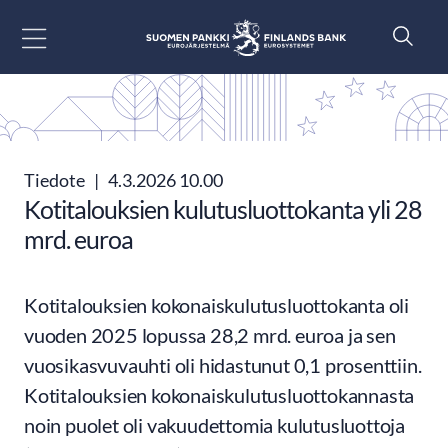
Siirry sisältöön
Tiedote
|
4.3.2026 10.00
Kotitalouksien kulutusluottokanta yli 28
mrd. euroa
Kotitalouksien kokonaiskulutusluottokanta oli
vuoden 2025 lopussa 28,2 mrd. euroa ja sen
vuosikasvuvauhti oli hidastunut 0,1 prosenttiin.
Kotitalouksien kokonaiskulutusluottokannasta
noin puolet oli vakuudettomia kulutusluottoja