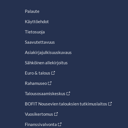
Palaute
Käyttöehdot
Tietosuoja
Saavutettavuus
Asiakirjajulkisuuskuvaus
Sähköinen allekirjoitus
Euro & talous
Rahamuseo
Talousosaamiskeskus
BOFIT Nousevien talouksien tutkimuslaitos
Vuosikertomus
Finanssivalvonta