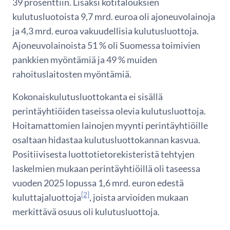
39 prosenttiin. Lisäksi kotitalouksien
kulutusluotoista 9,7 mrd. euroa oli ajoneuvolainoja
ja 4,3 mrd. euroa vakuudellisia kulutusluottoja.
Ajoneuvolainoista 51 % oli Suomessa toimivien
pankkien myöntämiä ja 49 % muiden
rahoituslaitosten myöntämiä.
Kokonaiskulutusluottokanta ei sisällä
perintäyhtiöiden taseissa olevia kulutusluottoja.
Hoitamattomien lainojen myynti perintäyhtiöille
osaltaan hidastaa kulutusluottokannan kasvua.
Positiivisesta luottotietorekisteristä tehtyjen
laskelmien mukaan perintäyhtiöillä oli taseessa
vuoden 2025 lopussa 1,6 mrd. euron edestä
[2]
kuluttajaluottoja
, joista arvioiden mukaan
merkittävä osuus oli kulutusluottoja.