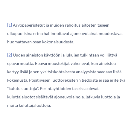
[1]
Arvopaperistetut ja muiden rahoituslaitosten taseen
ulkopuolisina erinä hallinnoitavat ajoneuvolainat muodostavat
huomattavan osan kokonaisuudesta.
[2]
Uuden aineiston käyttöön ja lukujen tulkintaan voi liittyä
epävarmuutta. Epävarmuustekijät vähenevät, kun aineistoa
kertyy lisää ja sen yksityiskohtaisesta analyysista saadaan lisää
kokemusta. Positiivisen luottorekisterin tiedoista ei saa eriteltyä
”kulutusluottoja”. Perintäyhtiöiden taseissa olevat
kuluttajaluotot sisältävät ajoneuvolainoja, jatkuvia luottoja ja
muita kuluttajaluottoja.