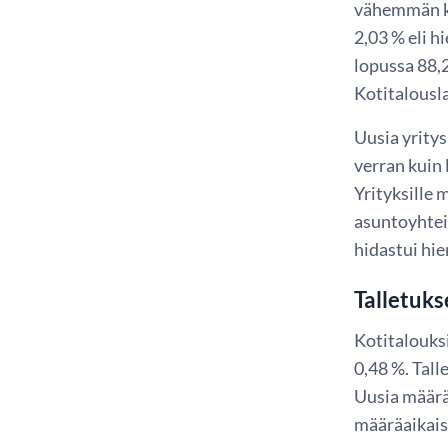
vähemmän ku
2,03 % eli 
lopussa 88,2
Kotitalousla
Uusia yritys
verran kuin 
Yrityksille
asuntoyhtei
hidastui hi
Talletuks
Kotitalouksi
0,48 %. Tall
Uusia määrä
määräaikaist