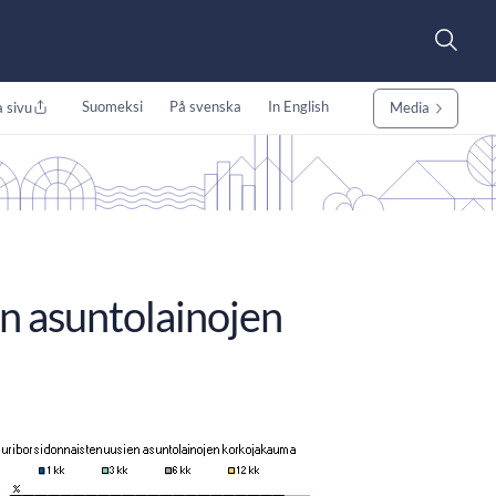
Suomeksi
På svenska
In English
 sivu
Media
n asuntolainojen