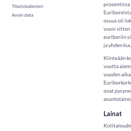
prosentissa 
Tilastokalenteri
Euriboreista
Avoin data
osuus oli lo
vuosi sitte
euriboriin s
ja yhden kuu
Kiinteään k
vuotta aiem
vuoden aikan
Euriborkork
ovat pysyne
asuntolainoj
Lainat
Kotitaloude