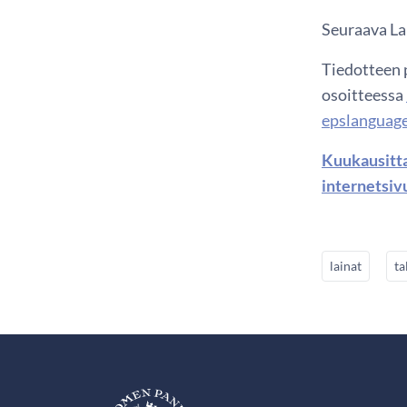
Seuraava Lai
Tiedotteen p
osoitteessa
epslanguage
Kuukausitta
internetsiv
lainat
ta