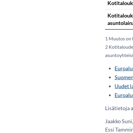
Kotitalouk
Kotitalouk
asuntolain
1 Muutos on l
2 Kotitaloude
asuntoyhteisö
Euroalue
Suomen 
Uudet l
Euroalue
Lisätietoja 
Jaakko Suni,
Essi Tammin