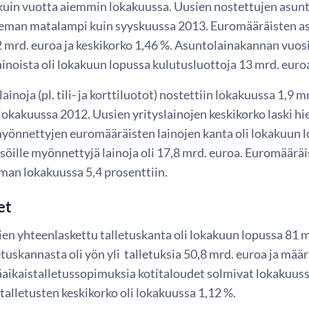
in vuotta aiemmin lokakuussa. Uusien nostettujen asunto
hieman matalampi kuin syyskuussa 2013. Euromääräisten as
 mrd. euroa ja keskikorko 1,46 %. Asuntolainakannan vuosik
inoista oli lokakuun lopussa kulutusluottoja 13 mrd. euroa
lainoja (pl. tili- ja korttiluotot) nostettiin lokakuussa 1,9
lokakuussa 2012. Uusien yrityslainojen keskikorko laski hi
 myönnettyjen euromääräisten lainojen kanta oli lokakuun l
söille myönnettyjä lainoja oli 17,8 mrd. euroa. Euromäärä
eman lokakuussa 5,4 prosenttiin.
et
en yhteenlaskettu talletuskanta oli lokakuun lopussa 81 mr
etuskannasta oli yön yli talletuksia 50,8 mrd. euroa ja mää
aikaistalletussopimuksia kotitaloudet solmivat lokakuuss
alletusten keskikorko oli lokakuussa 1,12 %.