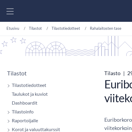
Siirry sisältöön
Etusivu
Tilastot
Tilastotiedotteet
Rahalaitosten tase
Tilastot
Tilasto
|
29
Eurib
Tilastotiedotteet
Taulukot ja kuviot
viite
Dashboardit
Tilastoinfo
Euriborkoro
Raportoijalle
viitekorkoi
Korot ja valuuttakurssit