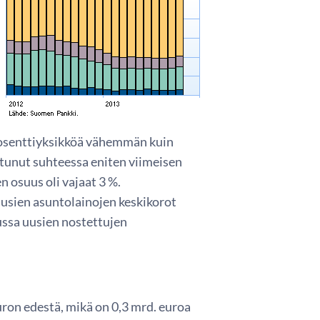
prosenttiyksikköä vähemmän kuin
tunut suhteessa eniten viimeisen
 osuus oli vajaat 3 %.
uusien asuntolainojen keskikorot
ussa uusien nostettujen
ron edestä, mikä on 0,3 mrd. euroa