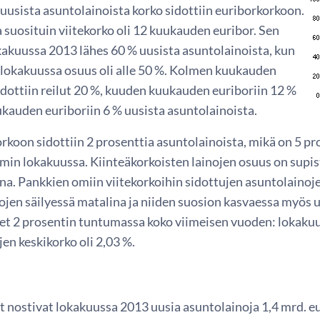
uusista asuntolainoista korko sidottiin euriborkorkoon.
 suosituin viitekorko oli 12 kuukauden euribor. Sen
kakuussa 2013 lähes 60 % uusista asuntolainoista, kun
n lokakuussa osuus oli alle 50 %. Kolmen kuukauden
idottiin reilut 20 %, kuuden kuukauden euriboriin 12 %
kauden euriboriin 6 % uusista asuntolainoista.
orkoon sidottiin 2 prosenttia asuntolainoista, mikä on 5 
min lokakuussa. Kiinteäkorkoisten lainojen osuus on supis
a. Pankkien omiin viitekorkoihin sidottujen asuntolainojen
ojen säilyessä matalina ja niiden suosion kasvaessa myös 
et 2 prosentin tuntumassa koko viimeisen vuoden: lokaku
en keskikorko oli 2,03 %.
t nostivat lokakuussa 2013 uusia asuntolainoja 1,4 mrd. eu