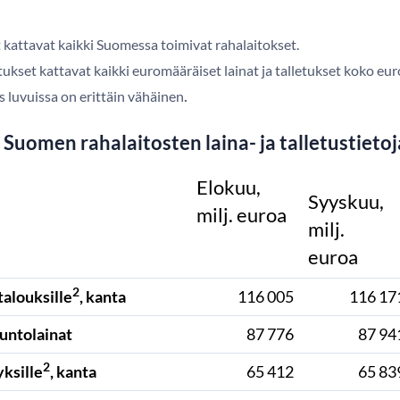
 kattavat kaikki Suomessa toimivat rahalaitokset.
letukset kattavat kaikki euromääräiset lainat ja talletukset koko e
.
luvuissa on erittäin vähäinen
 Suomen rahalaitosten laina- ja talletustieto
Elokuu,
Syyskuu,
milj. euroa
milj.
euroa
2
talouksille
, kanta
116 005
116 17
suntolainat
87 776
87 94
2
yksille
, kanta
65 412
65 83