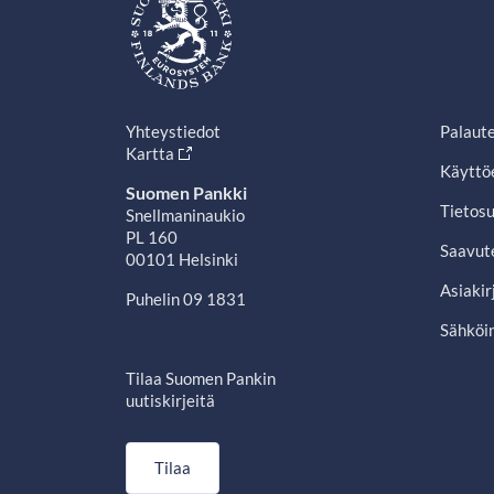
Yhteystiedot
Palaut
Kartta
Käyttö
Suomen Pankki
Tietosu
Snellmaninaukio
PL 160
Saavut
00101 Helsinki
Asiakir
Puhelin 09 1831
Sähköin
Tilaa Suomen Pankin
uutiskirjeitä
Tilaa