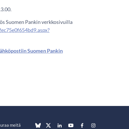
13.00.
myös Suomen Pankin verkkosivuilla
2ec75e0f654bd9.aspx?
a sähköpostiin Suomen Pankin
uraa meitä