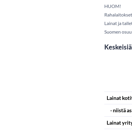
HUOM!
Rahalaitokset
Lainat ja tal
Suomen osuus 
Keskeisiä
Lainat koti
- niistä a
Lainat yrit