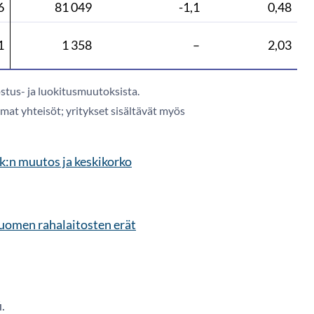
6
81 049
-1,1
0,48
1
1 358
–
2,03
stus- ja luokitusmuutoksista.
mat yhteisöt; yritykset sisältävät myös
kk:n muutos ja keskikorko
 Suomen rahalaitosten erät
.