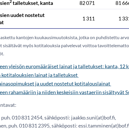
2
sien
talletukset, kanta
82 071
81 66
sien uudet nostetut
1 311
1 33
at
askettu kantojen kuukausimuutoksista, jotka on puhdistettu arvo
t sisältävät myös kotitalouksia palvelevat voittoa tavoittelematto
t.
en yleisön euromääräiset lainat ja talletukset: kanta, 12 
kotitalouksien lainat ja talletukset
ainasopimukset ja uudet nostetut kotitalouslainat
en rahamääriin ja niiden keskeisiin vastaeriin sisältyvät
antavat:
 puh. 010 831 2454, sähköposti: jaakko.suni(at)bof.fi,
en, puh. 010 831 2395, sähköposti: essi.tamminen(at)bof.fi