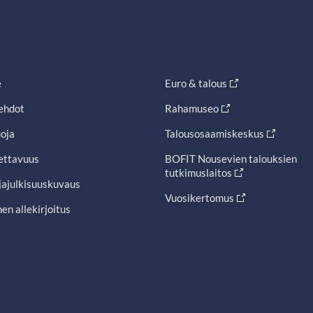
e
Euro & talous
ehdot
Rahamuseo
oja
Talousosaamiskeskus
ettavuus
BOFIT Nousevien talouksien
tutkimuslaitos
jajulkisuuskuvaus
Vuosikertomus
en allekirjoitus