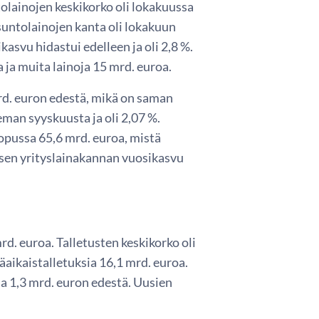
lainojen keskikorko oli lokakuussa
untolainojen kanta oli lokakuun
asvu hidastui edelleen ja oli 2,8 %.
 ja muita lainoja 15 mrd. euroa.
 mrd. euron edestä, mikä on saman
eman syyskuusta ja oli 2,07 %.
opussa 65,6 mrd. euroa, mistä
isen yrityslainakannan vuosikasvu
d. euroa. Talletusten keskikorko oli
räaikaistalletuksia 16,1 mrd. euroa.
a 1,3 mrd. euron edestä. Uusien