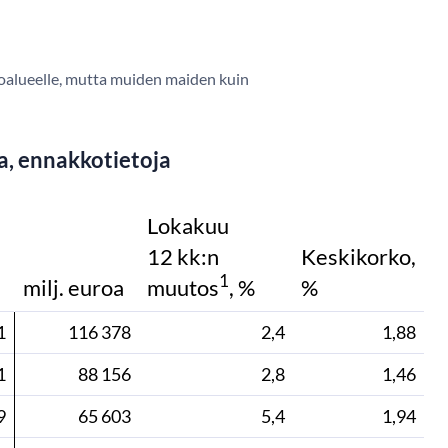
uroalueelle, mutta muiden maiden kuin
ja, ennakkotietoja
Lokakuu
12 kk:n
Keskikorko,
1
milj. euroa
muutos
, %
%
1
116 378
2,4
1,88
1
88 156
2,8
1,46
9
65 603
5,4
1,94