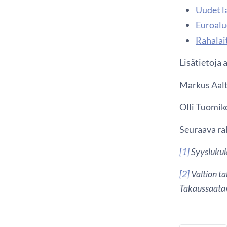
Uudet l
Euroalue
Rahalai
Lisätietoja 
Markus Aalt
Olli Tuomiko
Seuraava rah
[1]
Syyslukuka
[2]
Valtion ta
Takaussaatav