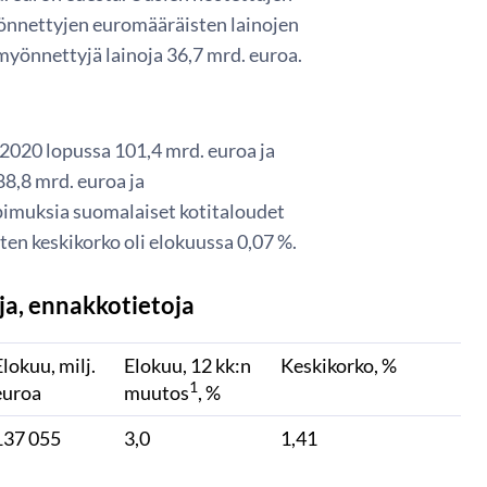
 myönnettyjen euromääräisten lainojen
 myönnettyjä lainoja 36,7 mrd. euroa.
 2020 lopussa 101,4 mrd. euroa ja
88,8 mrd. euroa ja
opimuksia suomalaiset kotitaloudet
ten keskikorko oli elokuussa 0,07 %.
oja, ennakkotietoja
Elokuu, milj.
Elokuu, 12 kk:n
Keskikorko, %
1
euroa
muutos
, %
137 055
3,0
1,41