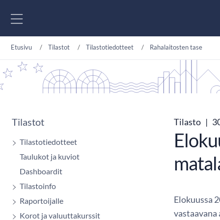
Siirry sisältöön
Etusivu
Tilastot
Tilastotiedotteet
Rahalaitosten tase
Tilastot
Tilasto
|
30
Eloku
Tilastotiedotteet
Taulukot ja kuviot
matal
Dashboardit
Tilastoinfo
Elokuussa 
Raportoijalle
vastaavana a
Korot ja valuuttakurssit