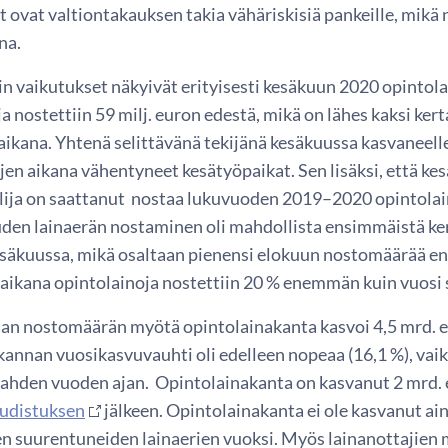
 ovat valtiontakauksen takia vähäriskisiä pankeille, mikä
ina.
in vaikutukset näkyivät erityisesti kesäkuun 2020 opinto
a nostettiin 59 milj. euron edestä, mikä on lähes kaksi ke
aikana. Yhtenä selittävänä tekijänä kesäkuussa kasvaneell
jen aikana vähentyneet kesätyöpaikat. Sen lisäksi, että ke
lija on saattanut nostaa lukuvuoden 2019–2020 opintolai
den lainaerän nostaminen oli mahdollista ensimmäistä ke
 kesäkuussa, mikä osaltaan pienensi elokuun nostomäärää 
aikana opintolainoja nostettiin 20 % enemmän kuin vuosi 
an nostomäärän myötä opintolainakanta kasvoi 4,5 mrd. 
kannan vuosikasvuvauhti oli edelleen nopeaa (16,1 %), vai
kahden vuoden ajan. Opintolainakanta on kasvanut 2 mrd.
udistuksen
jälkeen. Opintolainakanta ei ole kasvanut a
n suurentuneiden lainaerien vuoksi. Myös lainanottajien m