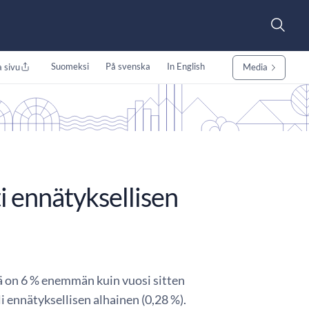
Suomeksi
På svenska
In English
 sivu
Media
i ennätyksellisen
kä on 6 % enemmän kuin vuosi sitten
 ennätyksellisen alhainen (0,28 %).