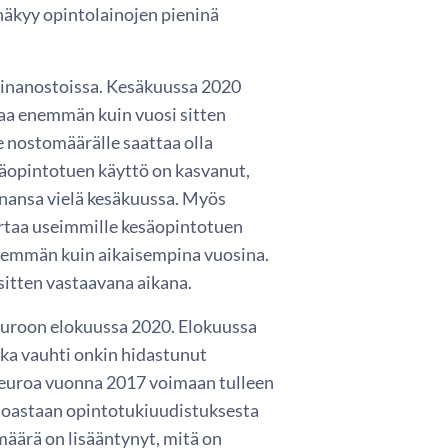
 näkyy opintolainojen pieninä
lainanostoissa. Kesäkuussa 2020
rtaa enemmän kuin vuosi sitten
e nostomäärälle saattaa olla
säopintotuen käyttö on kasvanut,
nansa vielä kesäkuussa. Myös
rtaa useimmille kesäopintotuen
enemmän kuin aikaisempina vuosina.
sitten vastaavana aikana.
euroon elokuussa 2020. Elokuussa
kka vauhti onkin hidastunut
 euroa vuonna 2017 voimaan tulleen
inoastaan opintotukiuudistuksesta
äärä on lisääntynyt, mitä on