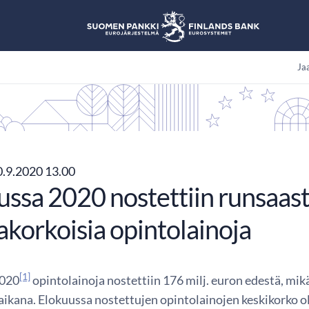
Jaa
.9.2020 13.00
ussa 2020 nostettiin runsaast
akorkoisia opintolainoja
[1]
2020
opintolainoja nostettiin 176 milj. euron edestä, mi
ikana. Elokuussa nostettujen opintolainojen keskikorko oli