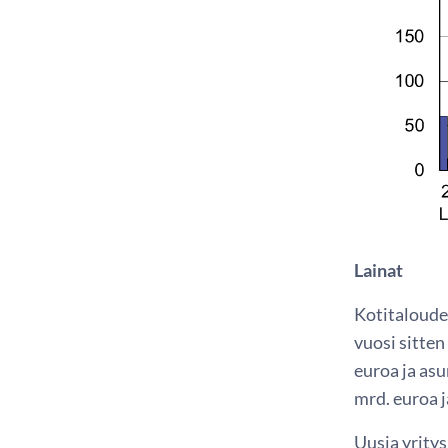
Lainat
Kotitaloudet
vuosi sitte
euroa ja asu
mrd. euroa j
Uusia yritys