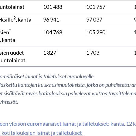
suntolainat
101 488
101 757
2
yksille
, kanta
96 941
97 037
2
sien
104 768
105 290
, kanta
sien uudet
1 827
1 703
suntolainat
romääräiset lainat ja talletukset euroalueelle.
askettu kantojen kuukausimuutoksista, jotka on puhdistettu ar
t sisältävät myös kotitalouksia palvelevat voittoa tavoittelema
hteisöt.
en yleisön euromääräiset lainat ja talletukset: kanta, 12 
kotitalouksien lainat ja talletukset