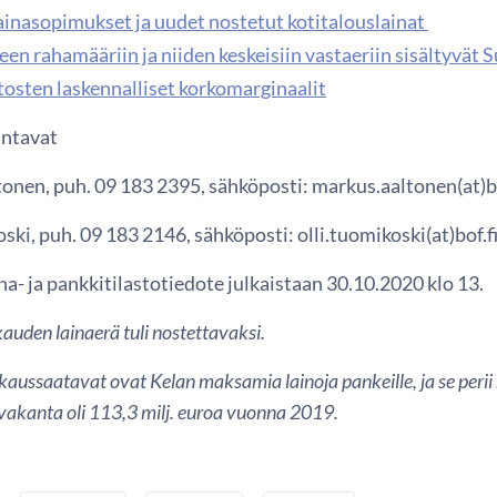
ainasopimukset ja uudet nostetut kotitalouslainat
en rahamääriin ja niiden keskeisiin vastaeriin sisältyvät
tosten laskennalliset korkomarginaalit
antavat
onen, puh. 09 183 2395, sähköposti: markus.aaltonen(at)bo
ski, puh. 09 183 2146, sähköposti: olli.tuomikoski(at)bof.fi
a- ja pankkitilastotiedote julkaistaan 30.10.2020 klo 13.
uden lainaerä tuli nostettavaksi.
kaussaatavat ovat Kelan maksamia lainoja pankeille, ja se peri
akanta oli 113,3 milj. euroa vuonna 2019.