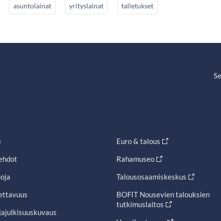
asuntolainat
yrityslainat
talletukset
Se
e
Euro & talous
ehdot
Rahamuseo
oja
Talousosaamiskeskus
ettavuus
BOFIT Nousevien talouksien
tutkimuslaitos
jajulkisuuskuvaus