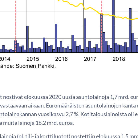
 nostivat elokuussa 2020 uusia asuntolainoja 1,7 mrd. eur
n vastaavaan aikaan. Euromääräisten asuntolainojen kanta 
ntolainakannan vuosikasvu 2,7 %. Kotitalouslainoista oli 
a muita lainoja 18,2 mrd. euroa.
lainoja (pl. tili- ja korttiluotot) nostettiin elokuussa 1,5 