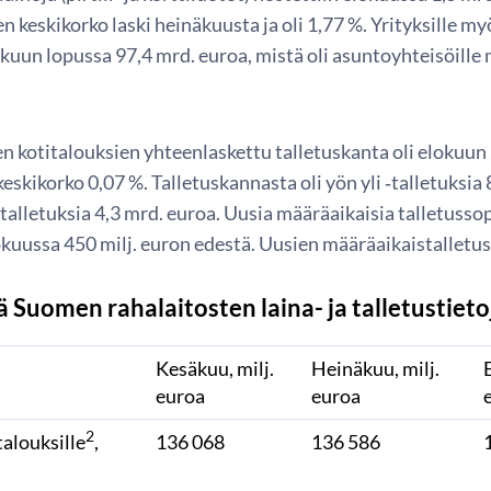
en keskikorko laski heinäkuusta ja oli 1,77 %. Yrityksille
okuun lopussa 97,4 mrd. euroa, mistä oli asuntoyhteisöille
n kotitalouksien yhteenlaskettu talletuskanta oli elokuun
keskikorko 0,07 %. Talletuskannasta oli yön yli ‑talletuksia 
talletuksia 4,3 mrd. euroa. Uusia määräaikaisia talletuss
kuussa 450 milj. euron edestä. Uusien määräaikaistalletus
ä Suomen rahalaitosten laina- ja talletustiet
Kesäkuu, milj.
Heinäkuu, milj.
euroa
euroa
2
talouksille
,
136 068
136 586