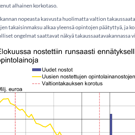
kenut alhainen korkotaso.
kannan nopeasta kasvusta huolimatta valtion takaussaat
jen takaisinmaksu alkaa yleensä opintojen päätyttyä, ja k
lliset ongelmat saattavat näkyä takaussaatavakannassa vi