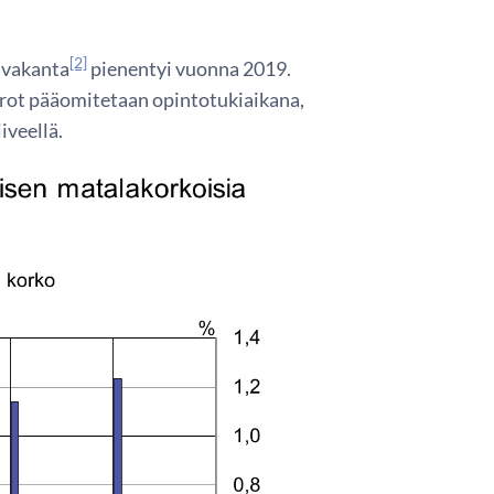
[2]
avakanta
pienentyi vuonna 2019.
orot pääomitetaan opintotukiaikana,
iveellä.