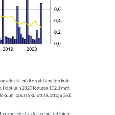
on edestä, mikä on yhtä paljon kuin
oli elokuun 2020 lopussa 102,1 mrd.
elokuun lopussa kulutusluottoja 16,8
mrd. euron edestä. Uusien nostettujen