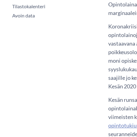
Opintolainat
Tilastokalenteri
marginaale
Avoin data
Koronakriis
opintolainoj
vastaavana 
poikkeusolo
moni opiske
syyslukukau
saajille jo
Kesän 2020 
Kesän runsa
opintolaina
viimeisten 
opintotukiu
seuranneide