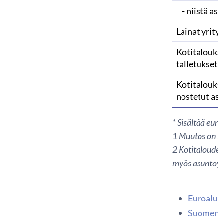
- niistä a
Lainat yrit
Kotitalouk
talletukset
Kotitalouk
nostetut a
* Sisältää eu
1
Muutos on l
2 Kotitaloude
myös asuntoy
Euroalue
Suomen 