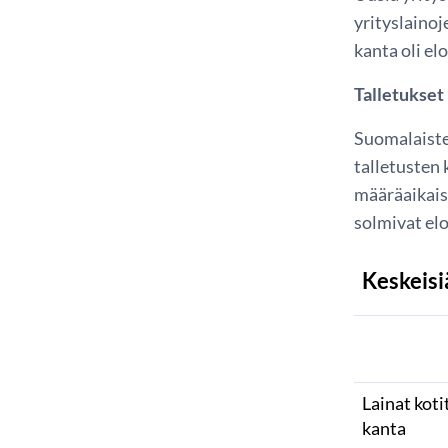
yrityslainoj
kanta oli el
Talletukset
Suomalaiste
talletusten 
määräaikais
solmivat elo
Keskeisi
Lainat koti
kanta