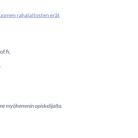
 Suomen rahalaitosten erät
f.fi,
.
i ne myöhemmin opiskelijalta.