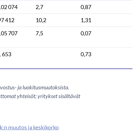
102 074
2,7
0,87
97 412
10,2
1,31
105 707
7,5
0,07
1 653
0,73
vostus- ja luokitusmuutoksista.
ttomat yhteisöt; yritykset sisältävät
kk:n muutos ja keskikorko