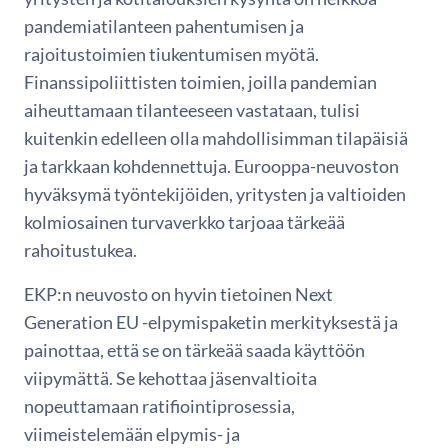
pandemiatilanteen pahentumisen ja
rajoitustoimien tiukentumisen myötä.
Finanssipoliittisten toimien, joilla pandemian
aiheuttamaan tilanteeseen vastataan, tulisi
kuitenkin edelleen olla mahdollisimman tilapäisiä
ja tarkkaan kohdennettuja. Eurooppa-neuvoston
hyväksymä työntekijöiden, yritysten ja valtioiden
kolmiosainen turvaverkko tarjoaa tärkeää
rahoitustukea.
EKP:n neuvosto on hyvin tietoinen Next
Generation EU -elpymispaketin merkityksestä ja
painottaa, että se on tärkeää saada käyttöön
viipymättä. Se kehottaa jäsenvaltioita
nopeuttamaan ratifiointiprosessia,
viimeistelemään elpymis- ja