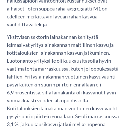
hallussapidon vaihtoehtoiskustannukset ovat
alhaiset, joten suppea raha-aggregaatti M1 on
edelleen merkittävin lavean rahan kasvua
vauhdittava tekijä.
Yksityisen sektorin lainakannan kehitystä
leimasivat yrityslainakannan maltillinen kasvu ja
kotitalouksien lainakannan kasvun jatkuminen.
Luotonanto yrityksille oli kuukausitasolla hyvin
vaatimatonta marraskuussa, kuten jo loppukesästä
lähtien. Yrityslainakannan vuotuinen kasvuvauhti
pysyi kuitenkin suurin piirtein ennallaan eli
6,9 prosentissa, sillä lainakanta oli kasvanut hyvin
voimakkaasti vuoden alkupuoliskolla.
Kotitalouksien lainakannan vuotuinen kasvuvauhti
pysyi suurin piirtein ennallaan. Se oli marraskuussa
3,1 %, ja kuukausikasvu jatkui melko nopeana.