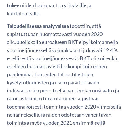
tukee niiden luotonantoa yrityksille ja
kotitalouksille.
Taloudellisessa analyysissa
todettiin, että
supistuttuaan huomattavasti vuoden 2020
alkupuoliskolla euroalueen BKT elpyi kolmannella
vuosineljänneksellä voimakkaasti ja kasvoi 12,4 %
edellisestä vuosineljänneksestä. BKT oli kuitenkin
edelleen huomattavasti heikompi kuin ennen
pandemiaa. Tuoreiden taloustilastojen,
kyselytutkimusten ja usein päivitettävien
indikaattorien perusteella pandemian uusi aalto ja
rajoitustoimien tiukentaminen supistivat
todennäköisesti toimintaa vuoden 2020 viimeisellä
neljänneksellä, ja niiden odotetaan vähentävän
toimintaa myös vuoden 2021 ensimmäisellä