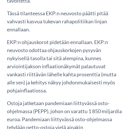
tavoitetta.
Tässä tilanteessa EKP:n neuvosto päätti pitää
vahvasti kasvua tukevan rahapolitiikan linjan
ennallaan.
EKP:n ohjauskorot pidetään ennallaan. EKP:n
neuvosto odottaa ohjauskorkojen pysyvän
nykyisellä tasolla tai sitä alempina, kunnes
arviointijakson inflaationäkymät palautuvat
vankasti riittävän lähelle kahta prosenttia (mutta
alle sen) ja kehitys näkyy johdonmukaisesti myös
pohjainflaatiossa.
Ostoja jatketaan pandemiaan liittyvässä osto-
ohjelmassa (PEPP), johon on varattu 1 850 miljardia
euroa. Pandemiaan liittyvässä osto-ohjelmassa
tehdään netto-ostoja vielä ainakin