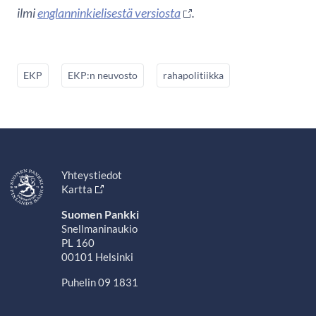
ilmi
englanninkielisestä versiosta
.
EKP
EKP:n neuvosto
rahapolitiikka
Yhteystiedot
Kartta
Suomen Pankki
Snellmaninaukio
PL 160
00101 Helsinki
Puhelin 09 1831