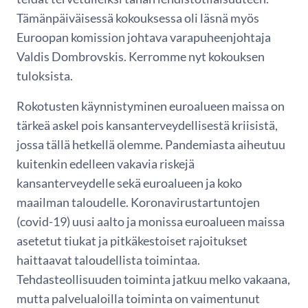
Tämänpäiväisessä kokouksessa oli läsnä myös
Euroopan komission johtava varapuheenjohtaja
Valdis Dombrovskis. Kerromme nyt kokouksen
tuloksista.
Rokotusten käynnistyminen euroalueen maissa on
tärkeä askel pois kansanterveydellisestä kriisistä,
jossa tällä hetkellä olemme. Pandemiasta aiheutuu
kuitenkin edelleen vakavia riskejä
kansanterveydelle sekä euroalueen ja koko
maailman taloudelle. Koronavirustartuntojen
(covid-19) uusi aalto ja monissa euroalueen maissa
asetetut tiukat ja pitkäkestoiset rajoitukset
haittaavat taloudellista toimintaa.
Tehdasteollisuuden toiminta jatkuu melko vakaana,
mutta palvelualoilla toiminta on vaimentunut