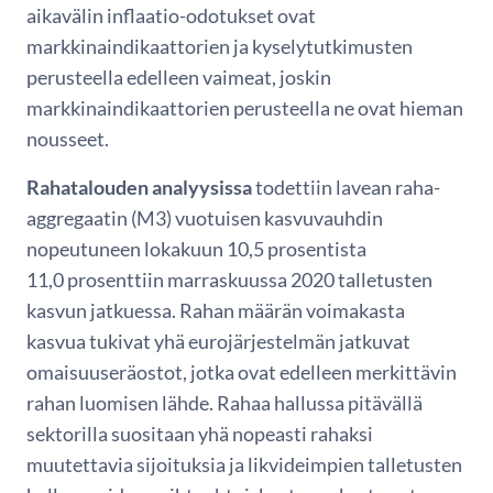
aikavälin inflaatio-odotukset ovat
markkinaindikaattorien ja kyselytutkimusten
perusteella edelleen vaimeat, joskin
markkinaindikaattorien perusteella ne ovat hieman
nousseet.
Rahatalouden analyysissa
todettiin lavean raha-
aggregaatin (M3) vuotuisen kasvuvauhdin
nopeutuneen lokakuun 10,5 prosentista
11,0 prosenttiin marraskuussa 2020 talletusten
kasvun jatkuessa. Rahan määrän voimakasta
kasvua tukivat yhä eurojärjestelmän jatkuvat
omaisuuseräostot, jotka ovat edelleen merkittävin
rahan luomisen lähde. Rahaa hallussa pitävällä
sektorilla suositaan yhä nopeasti rahaksi
muutettavia sijoituksia ja likvideimpien talletusten