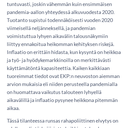
tuntuvasti, joskin vähemmän kuin ensimmäisen
pandemia-aallon yhteydessä alkuvuodesta 2020.
Tuotanto supistui todennäköisesti vuoden 2020
viimeisellä neljänneksellä, ja pandemian
voimistuttua lyhyen aikavälin talousnäkymiin
liittyy ennakoitua heikomman kehityksen riskejä.
Inflaatio on erittäin hidasta, kun kysyntä on heikkoa
ja työ- ja hyödykemarkkinoilla on merkittävästi
käyttämätöntä kapasiteettia. Kaiken kaikkiaan
tuoreimmat tiedot ovat EKP:n neuvoston aiemman
arvion mukaisia eli niiden perusteella pandemialla
on huomattava vaikutus talouteen lyhyellä
aikavälillä ja inflaatio pysynee heikkona pitemmän
aikaa.
Tässä tilanteessa runsas rahapoliittinen elvytys on