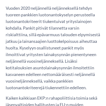
Vuoden 2020 neljännellä neljänneksellä tehdyn
tuoreen pankkien luotonantokyselyn perusteella
luotonantokriteerit tiukentuivat yrityslainojen
kohdalla. Pankit pitivät tilannetta varsin
riskialttiina, sillä epävarmuus talouden elpymisestä
jatkuu ja lainansaajien luottokelpoisuus aiheuttaa
huolta. Kyselyyn osallistuneet pankit myös
ilmoittivat yritysten lainakysynnän pienentyneen
neljännellä vuosineljänneksellä. Lisäksi
kotitalouksien asuntolainakysynnän ilmoitettiin
kasvaneen edelleen nettomääräisesti neljännellä
vuosineljänneksellä, vaikka pankkien
luotonantokriteerejä tiukennettiin edelleen.
Kaiken kaikkiaan EKP:n rahapoliittisia toimia sekä
jäsenvaltioiden hallitusten ja EU:n muiden