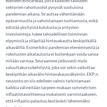
edelleen elintärkeää, jotta kaikkien talouden
sektorien rahoitusolot pysyvät suotuisina
pandemian aikana. Se auttaa vähentämään
epävarmuutta ja vahvistamaan luottamusta, mikä
edistää yksityistä kulutusta ja yritysten
investointeja, tukee taloudellisen toiminnan
elpymistä ja ylläpitää hintavakautta keskipitkällä
aikavälillä. Esimerkiksi pandemian etenemisestä ja
rokotusten aikataulusta ei kuitenkaan voida sanoa
mitään varmaa. Seuraamme jatkuvasti myös
valuuttakurssikehitystä, joka voi sekin vaikuttaa
keskipitkän aikavälin hintavakausnäkymiin. EKP:n
neuvosto on siis edelleen valmis tarkistamaan
kaikkia välineitään tarpeen mukaan symmetrisen
inflaatiotavoitteensa mukaisesti varmistaakseen,
että inflaatio palautuu kestävästi lähemmäksi