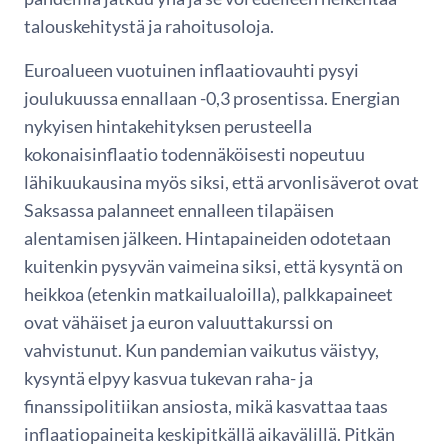
talouskehitystä ja rahoitusoloja.
Euroalueen vuotuinen inflaatiovauhti pysyi
joulukuussa ennallaan -0,3 prosentissa. Energian
nykyisen hintakehityksen perusteella
kokonaisinflaatio todennäköisesti nopeutuu
lähikuukausina myös siksi, että arvonlisäverot ovat
Saksassa palanneet ennalleen tilapäisen
alentamisen jälkeen. Hintapaineiden odotetaan
kuitenkin pysyvän vaimeina siksi, että kysyntä on
heikkoa (etenkin matkailualoilla), palkkapaineet
ovat vähäiset ja euron valuuttakurssi on
vahvistunut. Kun pandemian vaikutus väistyy,
kysyntä elpyy kasvua tukevan raha- ja
finanssipolitiikan ansiosta, mikä kasvattaa taas
inflaatiopaineita keskipitkällä aikavälillä. Pitkän