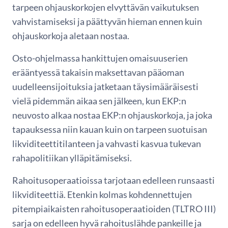
tarpeen ohjauskorkojen elvyttävän vaikutuksen
vahvistamiseksi ja päättyvän hieman ennen kuin
ohjauskorkoja aletaan nostaa.
Osto-ohjelmassa hankittujen omaisuuserien
erääntyessä takaisin maksettavan pääoman
uudelleensijoituksia jatketaan täysimääräisesti
vielä pidemmän aikaa sen jälkeen, kun EKP:n
neuvosto alkaa nostaa EKP:n ohjauskorkoja, ja joka
tapauksessa niin kauan kuin on tarpeen suotuisan
likviditeettitilanteen ja vahvasti kasvua tukevan
rahapolitiikan ylläpitämiseksi.
Rahoitusoperaatioissa tarjotaan edelleen runsaasti
likviditeettiä. Etenkin kolmas kohdennettujen
pitempiaikaisten rahoitusoperaatioiden (TLTRO III)
sarja on edelleen hyvä rahoituslähde pankeille ja