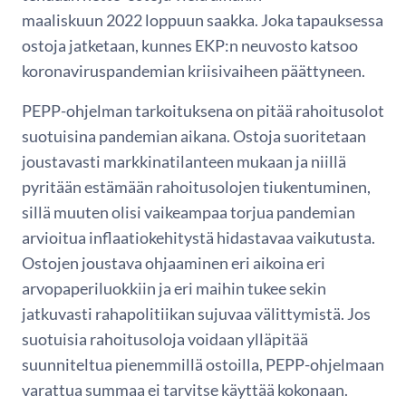
maaliskuun 2022 loppuun saakka. Joka tapauksessa
ostoja jatketaan, kunnes EKP:n neuvosto katsoo
koronaviruspandemian kriisivaiheen päättyneen.
PEPP-ohjelman tarkoituksena on pitää rahoitusolot
suotuisina pandemian aikana. Ostoja suoritetaan
joustavasti markkinatilanteen mukaan ja niillä
pyritään estämään rahoitusolojen tiukentuminen,
sillä muuten olisi vaikeampaa torjua pandemian
arvioitua inflaatiokehitystä hidastavaa vaikutusta.
Ostojen joustava ohjaaminen eri aikoina eri
arvopaperiluokkiin ja eri maihin tukee sekin
jatkuvasti rahapolitiikan sujuvaa välittymistä. Jos
suotuisia rahoitusoloja voidaan ylläpitää
suunniteltua pienemmillä ostoilla, PEPP-ohjelmaan
varattua summaa ei tarvitse käyttää kokonaan.