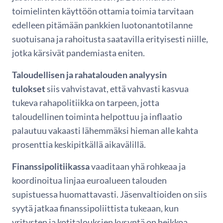
toimielinten käyttöön ottamia toimia tarvitaan
edelleen pitämään pankkien luotonantotilanne
suotuisana ja rahoitusta saatavilla erityisesti niille,
jotka kärsivät pandemiasta eniten.
Taloudellisen ja rahatalouden analyysin
tulokset
siis vahvistavat, että vahvasti kasvua
tukeva rahapolitiikka on tarpeen, jotta
taloudellinen toiminta helpottuu ja inflaatio
palautuu vakaasti lähemmäksi hieman alle kahta
prosenttia keskipitkällä aikavälillä.
Finanssipolitiikassa
vaaditaan yhä rohkeaa ja
koordinoitua linjaa euroalueen talouden
supistuessa huomattavasti. Jäsenvaltioiden on siis
syytä jatkaa finanssipoliittista tukeaan, kun
yritysten ja kotitalouksien kysyntä on heikkoa