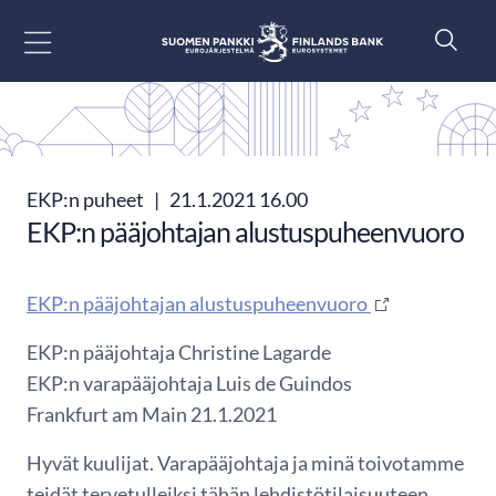
Siirry sisältöön
EKP:n puheet
|
21.1.2021 16.00
EKP:n pääjohtajan alustuspuheenvuoro
EKP:n pääjohtajan alustuspuheenvuoro
EKP:n pääjohtaja Christine Lagarde
EKP:n varapääjohtaja Luis de Guindos
Frankfurt am Main 21.1.2021
Hyvät kuulijat. Varapääjohtaja ja minä toivotamme
teidät tervetulleiksi tähän lehdistötilaisuuteen.