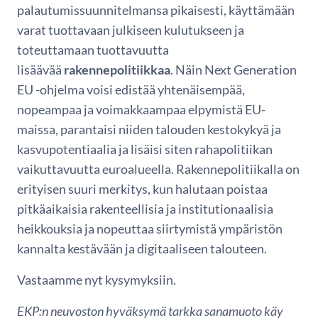
palautumissuunnitelmansa pikaisesti, käyttämään
varat tuottavaan julkiseen kulutukseen ja
toteuttamaan tuottavuutta
lisäävää
rakennepolitiikkaa
. Näin Next Generation
EU -ohjelma voisi edistää yhtenäisempää,
nopeampaa ja voimakkaampaa elpymistä EU-
maissa, parantaisi niiden talouden kestokykyä ja
kasvupotentiaalia ja lisäisi siten rahapolitiikan
vaikuttavuutta euroalueella. Rakennepolitiikalla on
erityisen suuri merkitys, kun halutaan poistaa
pitkäaikaisia rakenteellisia ja institutionaalisia
heikkouksia ja nopeuttaa siirtymistä ympäristön
kannalta kestävään ja digitaaliseen talouteen.
Vastaamme nyt kysymyksiin.
EKP:n neuvoston hyväksymä tarkka sanamuoto käy