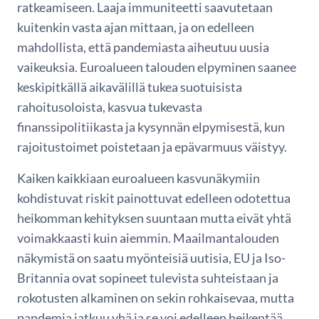
ratkeamiseen. Laaja immuniteetti saavutetaan
kuitenkin vasta ajan mittaan, ja on edelleen
mahdollista, että pandemiasta aiheutuu uusia
vaikeuksia. Euroalueen talouden elpyminen saanee
keskipitkällä aikavälillä tukea suotuisista
rahoitusoloista, kasvua tukevasta
finanssipolitiikasta ja kysynnän elpymisestä, kun
rajoitustoimet poistetaan ja epävarmuus väistyy.
Kaiken kaikkiaan euroalueen kasvunäkymiin
kohdistuvat riskit painottuvat edelleen odotettua
heikomman kehityksen suuntaan mutta eivät yhtä
voimakkaasti kuin aiemmin. Maailmantalouden
näkymistä on saatu myönteisiä uutisia, EU ja Iso-
Britannia ovat sopineet tulevista suhteistaan ja
rokotusten alkaminen on sekin rohkaisevaa, mutta
pandemia jatkuu yhä ja se voi edelleen heikentää