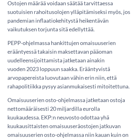
Ostojen määrää voidaan säätää tarvittaessa
suotuisien rahoitusolojen ylläpitämiseksi myös, jos
pandemian inflaatiokehitystä heikentävän
vaikutuksen torjunta sitä edellyttää.
PEPP-ohjelmassa hankittujen omaisuuserien
erääntyessä takaisin maksettavan pääoman
uudelleensijoittamista jatketaan ainakin
vuoden 2023 loppuun saakka. Erääntyvistä
arvopapereista luovutaan vähin erin niin, että
rahapolitiikka pysyy asianmukaisesti mitoitettuna.
Omaisuuserien osto-ohjelmassa jatketaan ostoja
nettomääräisesti 20 miljardilla eurolla
kuukaudessa. EKP:n neuvosto odottaa yhä
kuukausittaisten omaisuuseräostojen jatkuvan
omaisuuserien osto-ohjelmassa niin kauan kuin on