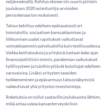
neljänneksellä. Kehitys etenee siis suurin piirtein
joulukuun 2020 asiantuntija-arvioiden
perusskenaarion mukaisesti.
Talous kehittyy edelleen epätasaisesti eri
toimialoilla: sosiaalisen kanssakäymisen ja
liikkumisen uudet rajoitukset vaikuttavat
voimakkaammin palvelualoilla kuin teollisuudessa.
Vaikka kotitalouksia ja yrityksiä tuetaan koko ajan
finanssipoliittisin toimin, pandemian vaikutukset
työllisyyteen ja tuloihin pitävät kuluttajat edelleen
varovaisina. Lisäksi yritysten taseiden
heikkeneminen ja epävarmuus talousnäkymistä
vaikeuttavat yhä yritysten investointeja.
Rokotuksia on tullut saataville joulukuusta lähtien,
mikä antaa uskoa kansanterveyskriisin