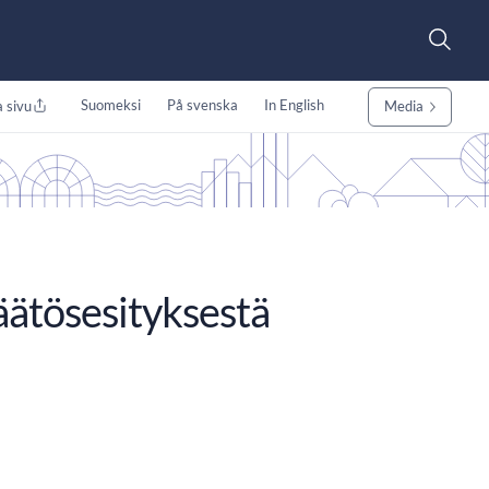
Suomeksi
På svenska
In English
 sivu
Media
äätösesityksestä