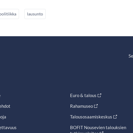
olitiikka
lausunto
Se
e
Euro & talous
ehdot
Rahamuseo
oja
Talousosaamiskeskus
ettavuus
BOFIT Nousevien talouksien