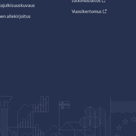
tutkimuslaitos
jajulkisuuskuvaus
Vuosikertomus
en allekirjoitus