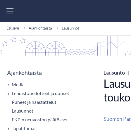
Siirry sisältöön
Etusivu
Ajankohtaista
Lausunnot
Ajankohtaista
Lausunto
|
Lausu
Media
Lehdistötiedotteet ja uutiset
touko
Puheet ja haastattelut
Lausunnot
Suomen Pan
EKP:n neuvoston päätökset
Tapahtumat