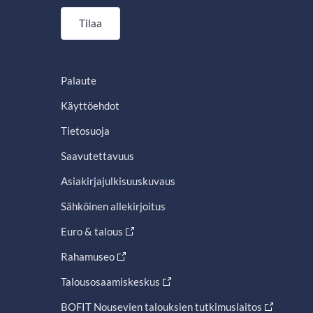
Tilaa
Palaute
Käyttöehdot
Tietosuoja
Saavutettavuus
Asiakirjajulkisuuskuvaus
Sähköinen allekirjoitus
Euro & talous
Rahamuseo
Talousosaamiskeskus
BOFIT Nousevien talouksien tutkimuslaitos