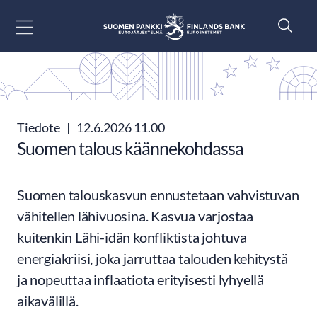
Siirry sisältöön
Tiedote
|
12.6.2026 11.00
Suomen talous käännekohdassa
Suomen talouskasvun ennustetaan vahvistuvan
vähitellen lähivuosina. Kasvua varjostaa
kuitenkin Lähi-idän konfliktista johtuva
energiakriisi, joka jarruttaa talouden kehitystä
ja nopeuttaa inflaatiota erityisesti lyhyellä
aikavälillä.