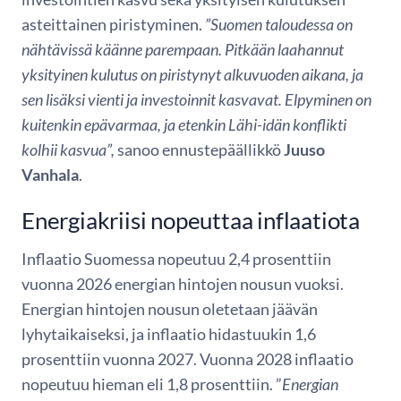
asteittainen piristyminen.
”Suomen taloudessa on
nähtävissä käänne parempaan. Pitkään laahannut
yksityinen kulutus on piristynyt alkuvuoden aikana, ja
sen lisäksi vienti ja investoinnit kasvavat. Elpyminen on
kuitenkin epävarmaa, ja etenkin Lähi-idän konflikti
kolhii kasvua”,
sanoo ennustepäällikkö
Juuso
Vanhala
.
Energiakriisi nopeuttaa inflaatiota
Inflaatio Suomessa nopeutuu 2,4 prosenttiin
vuonna 2026 energian hintojen nousun vuoksi.
Energian hintojen nousun oletetaan jäävän
lyhytaikaiseksi, ja inflaatio hidastuukin 1,6
prosenttiin vuonna 2027. Vuonna 2028 inflaatio
nopeutuu hieman eli 1,8 prosenttiin. ”
Energian