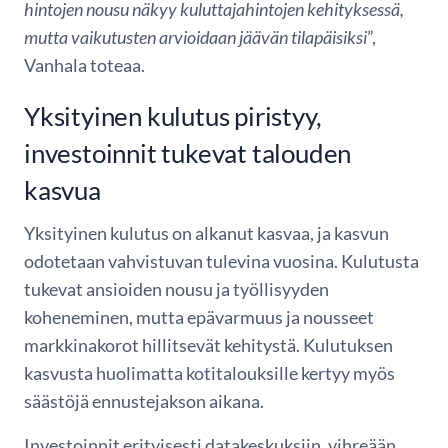
hintojen nousu näkyy kuluttajahintojen kehityksessä,
mutta vaikutusten arvioidaan jäävän tilapäisiksi
”,
Vanhala toteaa.
Yksityinen kulutus piristyy,
investoinnit tukevat talouden
kasvua
Yksityinen kulutus on alkanut kasvaa, ja kasvun
odotetaan vahvistuvan tulevina vuosina. Kulutusta
tukevat ansioiden nousu ja työllisyyden
koheneminen, mutta epävarmuus ja nousseet
markkinakorot hillitsevät kehitystä. Kulutuksen
kasvusta huolimatta kotitalouksille kertyy myös
säästöjä ennustejakson aikana.
Investoinnit erityisesti datakeskuksiin, vihreään