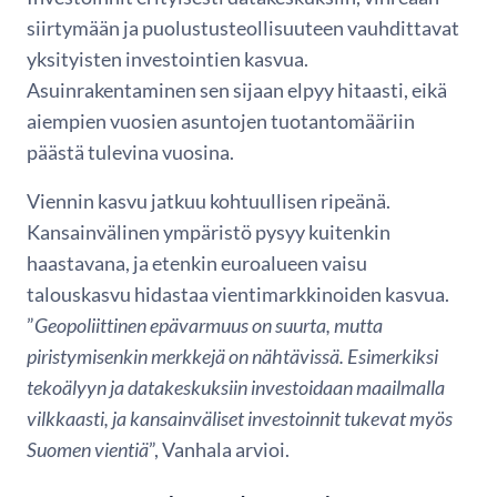
siirtymään ja puolustusteollisuuteen vauhdittavat
yksityisten investointien kasvua.
Asuinrakentaminen sen sijaan elpyy hitaasti, eikä
aiempien vuosien asuntojen tuotantomääriin
päästä tulevina vuosina.
Viennin kasvu jatkuu kohtuullisen ripeänä.
Kansainvälinen ympäristö pysyy kuitenkin
haastavana, ja etenkin euroalueen vaisu
talouskasvu hidastaa vientimarkkinoiden kasvua.
”
Geopoliittinen epävarmuus on suurta, mutta
piristymisenkin merkkejä on nähtävissä. Esimerkiksi
tekoälyyn ja datakeskuksiin investoidaan maailmalla
vilkkaasti, ja kansainväliset investoinnit tukevat myös
Suomen vientiä
”, Vanhala arvioi.