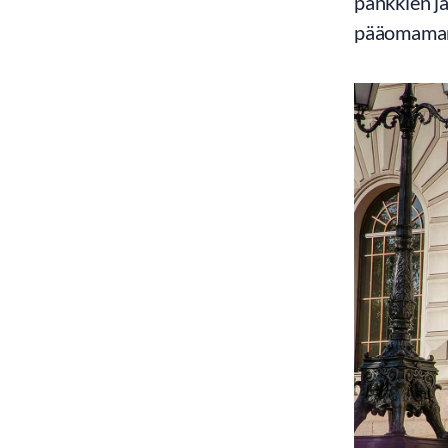
pankkien ja
pääomamark