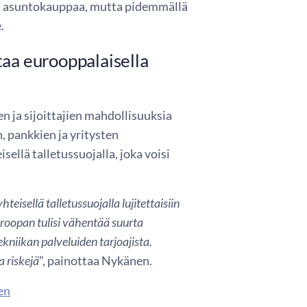
stä asuntokauppaa, mutta pidemmällä
.
taa eurooppalaisella
 ja sijoittajien mahdollisuuksia
n, pankkien ja yritysten
ellä talletussuojalla, joka voisi
isellä talletussuojalla lujitettaisiin
roopan tulisi vähentää suurta
ekniikan palveluiden tarjoajista.
a riskejä
”, painottaa Nykänen.
en