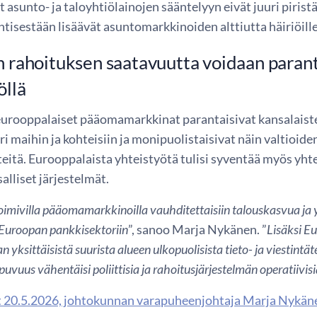
t asunto- ja taloyhtiölainojen sääntelyyn eivät juuri piri
entisestään lisäävät asuntomarkkinoiden alttiutta häiriöille
n rahoituksen saatavuutta voidaan paran
öllä
rooppalaiset pääomamarkkinat parantaisivat kansalaisten
ri maihin ja kohteisiin ja monipuolistaisivat näin valtioide
eitä. Eurooppalaista yhteistyötä tulisi syventää myös yhteis
alliset järjestelmät.
mivilla pääomamarkkinoilla vauhditettaisiin talouskasvua ja yhte
Euroopan pankkisektoriin
”, sanoo Marja Nykänen. ”
Lisäksi
Eu
n yksittäisistä suurista alueen ulkopuolisista tieto- ja viestintät
puvuus vähentäisi poliittisia ja rahoitusjärjestelmän operatiivisi
t 20.5.2026, johtokunnan varapuheenjohtaja Marja Nykän