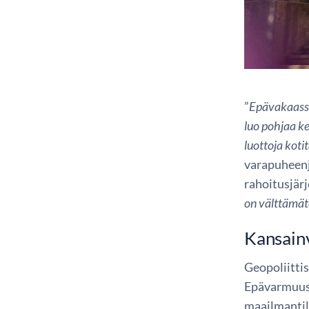
”
Epävakaassa
luo pohjaa ke
luottoja koti
varapuheen
rahoitusjärj
on välttämätö
Kansainv
Geopoliitti
Epävarmuus 
maailmantil