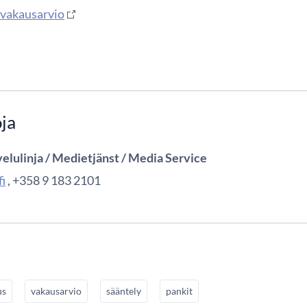
a vakausarvio
oja
elulinja / Medietjänst / Media Service
i
, +358 9 183 2101
us
vakausarvio
sääntely
pankit