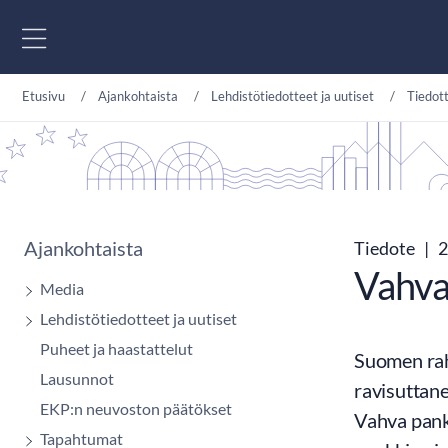
Siirry sisältöön
Etusivu
Ajankohtaista
Lehdistötiedotteet ja uutiset
Tiedot
Ajankohtaista
Tiedote
|
2
Vahvaa
Media
Lehdistötiedotteet ja uutiset
Puheet ja haastattelut
Suomen raho
Lausunnot
ravisuttan
EKP:n neuvoston päätökset
Vahva pankk
Tapahtumat