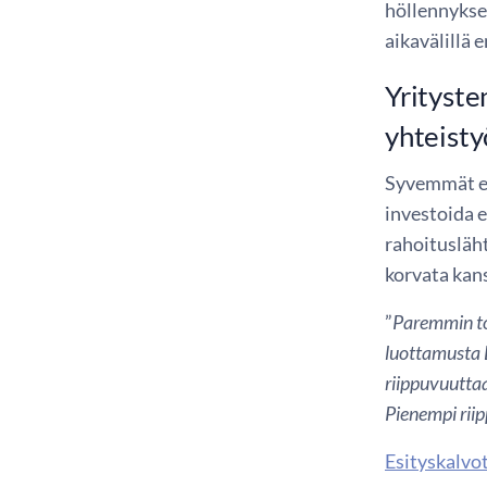
höllennykse
aikavälillä 
Yrityste
yhteisty
Syvemmät eu
investoida e
rahoitusläht
korvata kans
”
Paremmin toi
luottamusta 
riippuvuuttaa
Pienempi riip
Esityskalvo