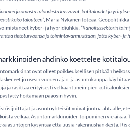
Suomen ja omasta taloudesta kasvavat, kotitaloudet ja yrityks
peasti koko talouteen
”, Marja Nykänen toteaa. Geopolitiikka 
voimistaneet kyber- ja hybridiuhkia
. ”Rahoitussektorin toimi
antaa tietoturvaansa ja toimintavarmuuttaan, jotta kyber- ja h
rkkinoiden ahdinko koettelee kotitalouks
tomarkkinat ovat olleet poikkeuksellisen pitkään heikos
laskeneet jo usean vuoden ajan, ja asuntokauppa käy hitaa
ja ja rasittaa erityisesti velkaantuneimpien kotitalouksien
 pystytty hoitamaan pääosin hyvin.
stösijoittajat ja asuntoyhteisöt voivat joutua ahtaalle, ete
koista velkaa. Asuntomarkkinoiden toipuminen vie aikaa
sekä asuntojen kysyntää että uusia rakennushankkeita. Risk