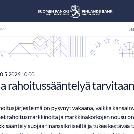
teet
Jaa
0.5.2026 10.00
 rahoitussääntelyä tarvitaan 
itusjärjestelmä on pysynyt vakaana, vaikka kansainväli
eet rahoitusmarkkinoita ja markkinakorkojen nousu o
isääntely suojaa finanssikriiseiltä ja tukee kestävää