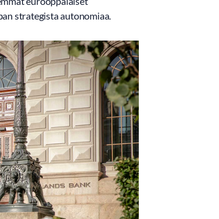
yvemmät eurooppalaiset
pan strategista autonomiaa.