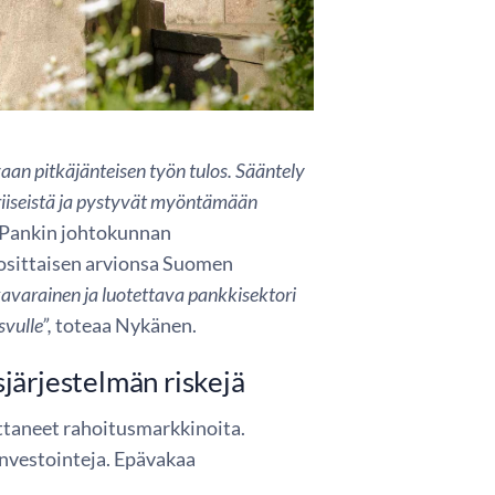
an pitkäjänteisen työn tulos. Sääntely
kriiseistä ja pystyvät myöntämään
 Pankin johtokunnan
uosittaisen arvionsa Suomen
avarainen ja luotettava pankkisektori
svulle”,
toteaa Nykänen.
sjärjestelmän riskejä
uttaneet rahoitusmarkkinoita.
investointeja. Epävakaa