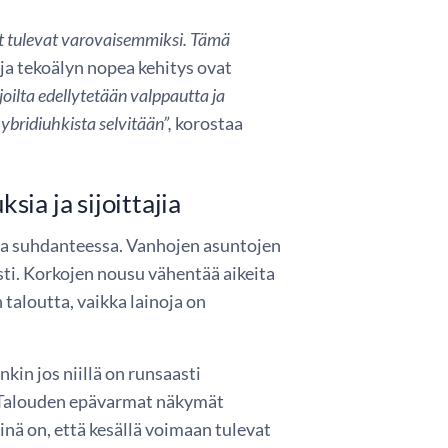
et tulevat varovaisemmiksi. Tämä
ja tekoälyn nopea kehitys ovat
joilta edellytetään valppautta ja
ybridiuhkista selvitään”,
korostaa
ia ja sijoittajia
sa suhdanteessa. Vanhojen asuntojen
sti. Korkojen nousu vähentää aikeita
 taloutta, vaikka lainoja on
nkin jos niillä on runsaasti
. Talouden epävarmat näkymät
inä on, että kesällä voimaan tulevat