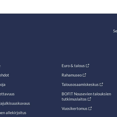
Se
e
Euro & talous
ehdot
Rahamuseo
oja
Talousosaamiskeskus
ettavuus
BOFIT Nousevien talouksien
tutkimuslaitos
jajulkisuuskuvaus
Vuosikertomus
en allekirjoitus