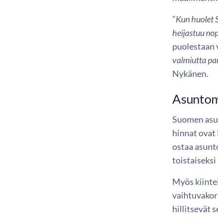
”
Kun huolet 
heijastuu no
puolestaan 
valmiutta par
Nykänen.
Asuntoma
Suomen asun
hinnat ovat 
ostaa asunto
toistaiseksi
Myös kiintei
vaihtuvakor
hillitsevät 