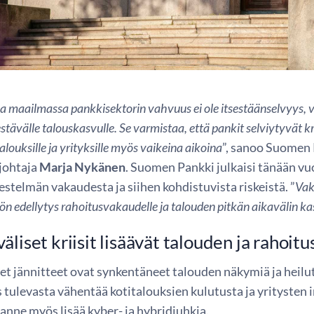
 maailmassa pankkisektorin vahvuus ei ole itsestäänselvyys, va
stävälle talouskasvulle. Se varmistaa, että pankit selviytyvät 
talouksille ja yrityksille myös vaikeina aikoina
”, sanoo Suomen
johtaja
Marja Nykänen
. Suomen Pankki julkaisi tänään v
estelmän vakaudesta ja siihen kohdistuvista riskeistä. ”
Vak
n edellytys rahoitusvakaudelle ja talouden pitkän aikavälin ka
äliset kriisit lisäävät talouden ja rahoitu
set jännitteet ovat synkentäneet talouden näkymiä ja heil
tulevasta vähentää kotitalouksien kulutusta ja yritysten 
anne myös lisää kyber- ja hybridiuhkia.