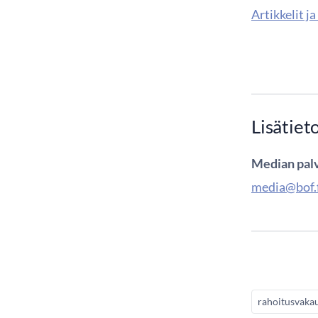
Artikkelit j
Lisätiet
Median palv
media@bof.f
rahoitusvaka