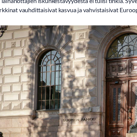
 lainanottajien iskunkestävyydestä ei tulisi tinkiä. S
kinat vauhdittaisivat kasvua ja vahvistaisivat Euroo