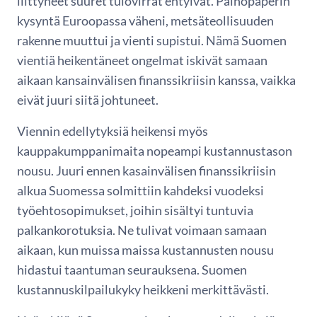
liittyneet suuret tulovirrat ehtyivät. Painopaperin
kysyntä Euroopassa väheni, metsäteollisuuden
rakenne muuttui ja vienti supistui. Nämä Suomen
vientiä heikentäneet ongelmat iskivät samaan
aikaan kansainvälisen finanssikriisin kanssa, vaikka
eivät juuri siitä johtuneet.
Viennin edellytyksiä heikensi myös
kauppakumppanimaita nopeampi kustannustason
nousu. Juuri ennen kasainvälisen finanssikriisin
alkua Suomessa solmittiin kahdeksi vuodeksi
työehtosopimukset, joihin sisältyi tuntuvia
palkankorotuksia. Ne tulivat voimaan samaan
aikaan, kun muissa maissa kustannusten nousu
hidastui taantuman seurauksena. Suomen
kustannuskilpailukyky heikkeni merkittävästi.