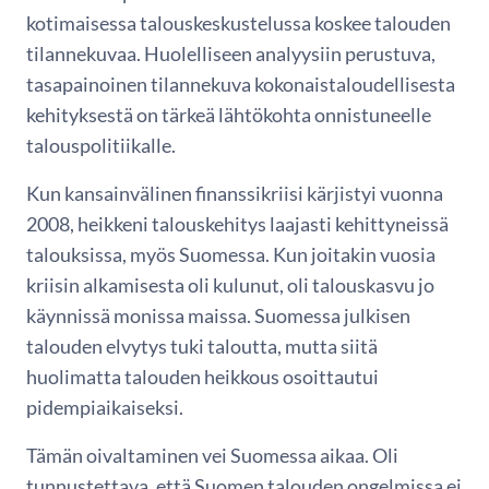
kotimaisessa talouskeskustelussa koskee talouden
tilannekuvaa. Huolelliseen analyysiin perustuva,
tasapainoinen tilannekuva kokonaistaloudellisesta
kehityksestä on tärkeä lähtökohta onnistuneelle
talouspolitiikalle.
Kun kansainvälinen finanssikriisi kärjistyi vuonna
2008, heikkeni talouskehitys laajasti kehittyneissä
talouksissa, myös Suomessa. Kun joitakin vuosia
kriisin alkamisesta oli kulunut, oli talouskasvu jo
käynnissä monissa maissa. Suomessa julkisen
talouden elvytys tuki taloutta, mutta siitä
huolimatta talouden heikkous osoittautui
pidempiaikaiseksi.
Tämän oivaltaminen vei Suomessa aikaa. Oli
tunnustettava, että Suomen talouden ongelmissa ei