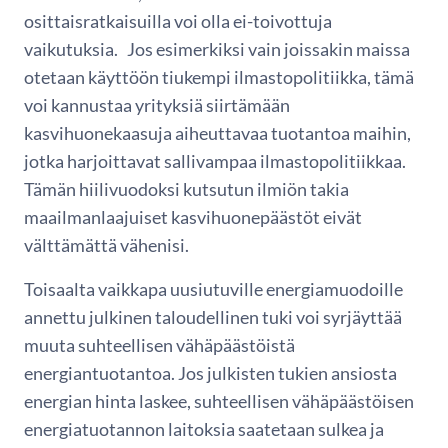
osittaisratkaisuilla voi olla ei-toivottuja
vaikutuksia. Jos esimerkiksi vain joissakin maissa
otetaan käyttöön tiukempi ilmastopolitiikka, tämä
voi kannustaa yrityksiä siirtämään
kasvihuonekaasuja aiheuttavaa tuotantoa maihin,
jotka harjoittavat sallivampaa ilmastopolitiikkaa.
Tämän hiilivuodoksi kutsutun ilmiön takia
maailmanlaajuiset kasvihuonepäästöt eivät
välttämättä vähenisi.
Toisaalta vaikkapa uusiutuville energiamuodoille
annettu julkinen taloudellinen tuki voi syrjäyttää
muuta suhteellisen vähäpäästöistä
energiantuotantoa. Jos julkisten tukien ansiosta
energian hinta laskee, suhteellisen vähäpäästöisen
energiatuotannon laitoksia saatetaan sulkea ja