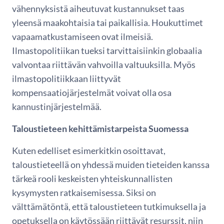
vähennyksistä aiheutuvat kustannukset taas
yleensä maakohtaisia tai paikallisia. Houkuttimet
vapaamatkustamiseen ovat ilmeisiä.
Ilmastopolitiikan tueksi tarvittaisiinkin globaalia
valvontaa riittävän vahvoilla valtuuksilla. Myös
ilmastopolitiikkaan liittyvät
kompensaatiojärjestelmät voivat olla osa
kannustinjärjestelmää.
Taloustieteen kehittämistarpeista Suomessa
Kuten edelliset esimerkitkin osoittavat,
taloustieteellä on yhdessä muiden tieteiden kanssa
tärkeä rooli keskeisten yhteiskunnallisten
kysymysten ratkaisemisessa. Siksi on
välttämätöntä, että taloustieteen tutkimuksella ja
opetuksella on käytössään riittävät resurssit, niin