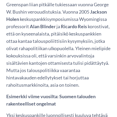
Greenspan liian pitkälle tukiessaan vuonna George
W. Bushin verouudistuksia. Vuonna 2005
Jackson
Holen
keskuspankkisymposiumissa Wyomingissa
professorit
Alan Blinder
ja
Ricardo Reis
korostivat,
että on kyseenalaista, pitäisikö keskuspankkien
ottaa kantaa talouspoliittisiin kysymyksiin, jotka
olivat rahapolitiikan ulkopuolella. Yleinen mielipide
kokouksissa oli, että varsinkin arvovalintoja
sisältävien kantojen ottamisesta tulisi pidättäytyä.
Mutta jos talouspolitiikka vaarantaa
hintavakauden edellytykset tai horjuttaa
rahoitusmarkkinoita, asia on toinen.
Esimerkki viime vuosilta: Suomen talouden
rakenteelliset ongelmat
Yksi keskuspankille luonnollisesti kuuluva tehtävä