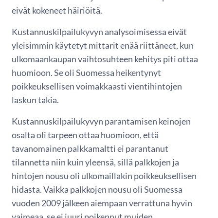
eivät kokeneet häiriöitä.
Kustannuskilpailukyvyn analysoimisessa eivät
yleisimmin käytetyt mittarit enää riittäneet, kun
ulkomaankaupan vaihtosuhteen kehitys piti ottaa
huomioon. Se oli Suomessa heikentynyt
poikkeuksellisen voimakkaasti vientihintojen
laskun takia.
Kustannuskilpailukyvyn parantamisen keinojen
osalta oli tarpeen ottaa huomioon, että
tavanomainen palkkamaltti ei parantanut
tilannetta niin kuin yleensä, sillä palkkojen ja
hintojen nousu oli ulkomaillakin poikkeuksellisen
hidasta. Vaikka palkkojen nousu oli Suomessa
vuoden 2009 jälkeen aiempaan verrattuna hyvin
vaimeaa, se ei juuri poikennut muiden