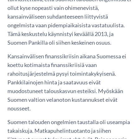
ollut kyse nopeasti vain ohimenevistä,
kansainväliseen suhdanteeseen liittyvistä
ongelmista vaan pidempiaikaisista vastatuulista.
Tämä keskustelu käynnistyi keväällä 2013, ja
Suomen Pankilla oli siihen keskeinen osuus.
Kansainvälisen finanssikriisin aikana Suomessa ei
koettu kotimaista finanssikriisiä vaan
rahoitusjärjestelmä pysyi toimintakykyisenä.
Pankkilainojen hinta ja saatavuus eivät
muodostuneet talouskasvun esteiksi. Myöskään
Suomen valtion velanoton kustannukset eivät
nousseet.
Suomen talouden ongelmien taustalla oli useampia
takaiskuja. Matkapuhelintuotanto ja siihen