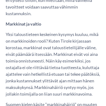
erityisesti silloin, kun mietitään, millä välineillä
tavoitteet voidaan saavuttaa vähimmin
kustannuksin.
Markkinat ja valtio
Yksi taloustieteen keskeinen kysymys kuuluu, mikä
on markkinoiden rooli? Kuten Tirole kirjassaan
korostaa, markkinat ovat taloustieteilijälle väline,
eivät päämäärä itsessään. Markkinat eivät voi aina
toimia onnistuneesti. Näin käy esimerkiksi, jos
ostajalla ei ole riittävää tietoa tuotteesta, kuluttaja
ajattelee vain hetkellistä etuaan tai tekee päätöksiä,
jonka kustannukset ylittävät ajan mittaan hänen
maksukykynsä. Markkinahäiriö syntyy myös, jos
jollakin toimijalla on liian suuri markkinavoima.
Suomen kielen käsite ”markkinahäiriö” on muuten