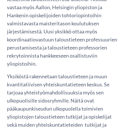
vastaa myös Aallon, Helsingin yliopiston ja
Hankenin opiskelijoiden tohtoriopintoihin
valmistavasta maisteritason koulutuksen
järjestämisestä. Uusi yksikkö ottaa myös
koordinaatiovastuun taloustieteen professuurien
perustamisesta ja taloustieteen professorien
rekrytoinnista hankkeeseen osallistuviin
yliopistoihin.
Yksiköstä rakennetaan taloustieteen ja muun
kvantitatiivisen yhteiskuntatieteen keskus. Se
tarjoaa yhteistyömahdollisuuksia myös sen
ulkopuolisille sidosryhmille. Näitä ovat
pääkaupunkiseudun ulkopuolella toimivien
yliopistojen taloustieteen tutkijat ja opiskelijat
sekä muiden yhteiskuntatieteiden tutkijat ja