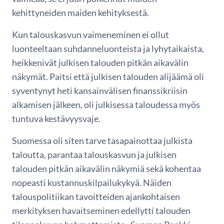
kehittyneiden maiden kehityksestä.
Kun talouskasvun vaimeneminen ei ollut
luonteeltaan suhdanneluonteista ja lyhytaikaista,
heikkenivät julkisen talouden pitkän aikavälin
näkymät. Paitsi että julkisen talouden alijäämä oli
syventynyt heti kansainvälisen finanssikriisin
alkamisen jälkeen, oli julkisessa taloudessa myös
tuntuva kestävyysvaje.
Suomessa oli siten tarve tasapainottaa julkista
taloutta, parantaa talouskasvun ja julkisen
talouden pitkän aikavälin näkymiä sekä kohentaa
nopeasti kustannuskilpailukykyä. Näiden
talouspolitiikan tavoitteiden ajankohtaisen
merkityksen havaitseminen edellytti talouden