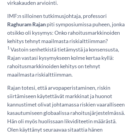
virkakauden arviointi.
IMF:n silloinen tutkimusjohtaja, professori
Raghuram Rajan
piti symposiumissa puheen, jonka
otsikko oli kysymys: Onko rahoitusmarkkinoiden
kehitys tehnyt maailmasta riskialttiimman?
1
Vastoin senhetkistä tietämystä ja konsensusta,
Rajan vastasi kysymykseen kolme kertaa kyllä:
rahoitusmarkkinoiden kehitys on tehnyt
maailmasta riskialttiimman.
Rajan totesi, että arvopaperistaminen, riskin
siirtämiseen käytettävät markkinat ja huonot
kannustimet olivat johtamassa riskien vaaralliseen
kasautumiseen globaalissa rahoitusjärjestelmässä.
Hän oli myös huolissaan likviditeetin määrästä.
Olen käyttänyt seuraavaa sitaattia hänen