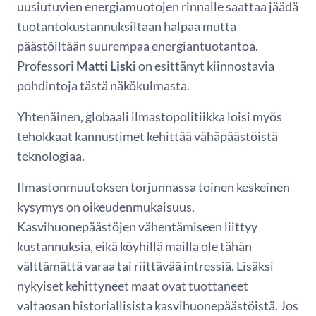
uusiutuvien energiamuotojen rinnalle saattaa jäädä
tuotantokustannuksiltaan halpaa mutta
päästöiltään suurempaa energiantuotantoa.
Professori
Matti Liski
on esittänyt kiinnostavia
pohdintoja tästä näkökulmasta.
Yhtenäinen, globaali ilmastopolitiikka loisi myös
tehokkaat kannustimet kehittää vähäpäästöistä
teknologiaa.
Ilmastonmuutoksen torjunnassa toinen keskeinen
kysymys on oikeudenmukaisuus.
Kasvihuonepäästöjen vähentämiseen liittyy
kustannuksia, eikä köyhillä mailla ole tähän
välttämättä varaa tai riittävää intressiä. Lisäksi
nykyiset kehittyneet maat ovat tuottaneet
valtaosan historiallisista kasvihuonepäästöistä. Jos