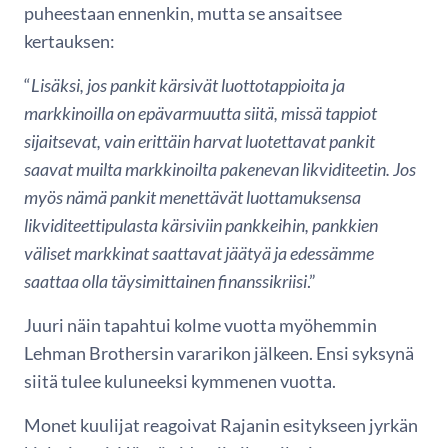
puheestaan ennenkin, mutta se ansaitsee
kertauksen:
“
Lisäksi, jos pankit kärsivät luottotappioita ja
markkinoilla on epävarmuutta siitä, missä tappiot
sijaitsevat, vain erittäin harvat luotettavat pankit
saavat muilta markkinoilta pakenevan likviditeetin. Jos
myös nämä pankit menettävät luottamuksensa
likviditeettipulasta kärsiviin pankkeihin, pankkien
väliset markkinat saattavat jäätyä ja edessämme
saattaa olla täysimittainen finanssikriisi
.”
Juuri näin tapahtui kolme vuotta myöhemmin
Lehman Brothersin vararikon jälkeen. Ensi syksynä
siitä tulee kuluneeksi kymmenen vuotta.
Monet kuulijat reagoivat Rajanin esitykseen jyrkän