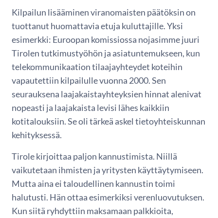
Kilpailun lisääminen viranomaisten päätöksin on
tuottanut huomattavia etuja kuluttajille. Yksi
esimerkki: Euroopan komissiossa nojasimme juuri
Tirolen tutkimustyöhön ja asiatuntemukseen, kun
telekommunikaation tilaajayhteydet koteihin
vapautettiin kilpailulle vuonna 2000. Sen
seurauksena laajakaistayhteyksien hinnat alenivat
nopeasti ja laajakaista levisi lähes kaikkiin
kotitalouksiin. Se oli tärkeä askel tietoyhteiskunnan
kehityksessä.
Tirole kirjoittaa paljon kannustimista. Niillä
vaikutetaan ihmisten ja yritysten käyttäytymiseen.
Mutta aina ei taloudellinen kannustin toimi
halutusti. Hän ottaa esimerkiksi verenluovutuksen.
Kun siitä ryhdyttiin maksamaan palkkioita,