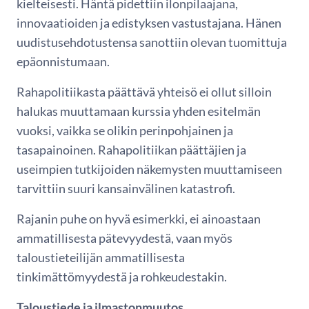
kielteisesti. Häntä pidettiin ilonpilaajana,
innovaatioiden ja edistyksen vastustajana. Hänen
uudistusehdotustensa sanottiin olevan tuomittuja
epäonnistumaan.
Rahapolitiikasta päättävä yhteisö ei ollut silloin
halukas muuttamaan kurssia yhden esitelmän
vuoksi, vaikka se olikin perinpohjainen ja
tasapainoinen. Rahapolitiikan päättäjien ja
useimpien tutkijoiden näkemysten muuttamiseen
tarvittiin suuri kansainvälinen katastrofi.
Rajanin puhe on hyvä esimerkki, ei ainoastaan
ammatillisesta pätevyydestä, vaan myös
taloustieteilijän ammatillisesta
tinkimättömyydestä ja rohkeudestakin.
Taloustiede ja ilmastonmuutos