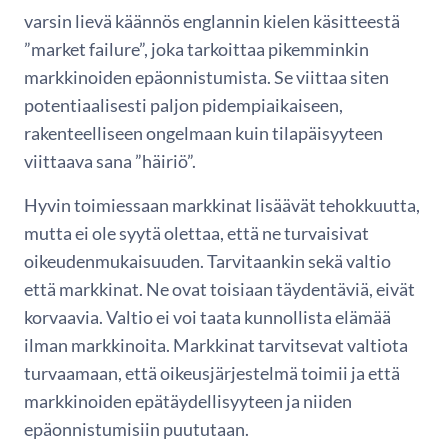
varsin lievä käännös englannin kielen käsitteestä
”market failure”, joka tarkoittaa pikemminkin
markkinoiden epäonnistumista. Se viittaa siten
potentiaalisesti paljon pidempiaikaiseen,
rakenteelliseen ongelmaan kuin tilapäisyyteen
viittaava sana ”häiriö”.
Hyvin toimiessaan markkinat lisäävät tehokkuutta,
mutta ei ole syytä olettaa, että ne turvaisivat
oikeudenmukaisuuden. Tarvitaankin sekä valtio
että markkinat. Ne ovat toisiaan täydentäviä, eivät
korvaavia. Valtio ei voi taata kunnollista elämää
ilman markkinoita. Markkinat tarvitsevat valtiota
turvaamaan, että oikeusjärjestelmä toimii ja että
markkinoiden epätäydellisyyteen ja niiden
epäonnistumisiin puututaan.