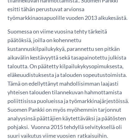
tilannekuvan hahmottamista.. Suomen Pankki
esitti tähän perustuvat arvionsa
työmarkkinaosapuolille vuoden 2013 alkukesästä.
Suomessa on viime vuosina tehty tärkeitä
päätöksiä, joilla on kohennettu
kustannuskilpailukykyä, parannettu sen pitkän
aikavälin kestävyyttä sekä tasapainotettu julkista
taloutta. On päätetty kilpailukykysopimuksesta,
eläkeuudistuksesta ja talouden sopeutustoimista.
Tämä on edellyttänyt mahdollisimman laajasti
yhteisen talouden tilannekuvan hahmottamista
poliittisissa puolueissa ja työmarkkinajärjestöissä.
Suomen Pankki on myös myöhemmin tarjonnut
analyysinsä päättäjien käytettäväksi ja päätösten
pohjaksi. Vuonna 2015 tehdyllä selvityksellä oli
suuri vaikutus viime vuosien ratkaisuihin.