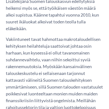
Lisätekijänä Suomen talouskasvun edellytyksiä
heikensi myös se, että työikäisen väestön määrä
alkoi supistua. Käänne tapahtui vuonna 2010, kun
suuret ikäluokat alkoivat toden teolla tulla
eläkeikään.
Vakiintuneet tavat hahmottaa makrotaloudellisen
kehityksen heilahteluja saattoivat johtaa osin
harhaan, kun kyseessä ei ollut tavanomainen
suhdannevaihtelu, vaan niihin sekoittui syviä
rakennemuutoksia. Myöskään kansainvälinen
talouskeskustelu ei sellaisenaan tarjonnut
kattavasti välineitä Suomen talouskehityksen
ymmärtämiseen, sillä Suomen talouden vastatuulet
poikkesivat luonteeltaan monien muiden maiden
finanssikriisiin liittyvistä ongelmista. Meillähän
rahoitussektorin tila ja valtion luottokelpoisuus