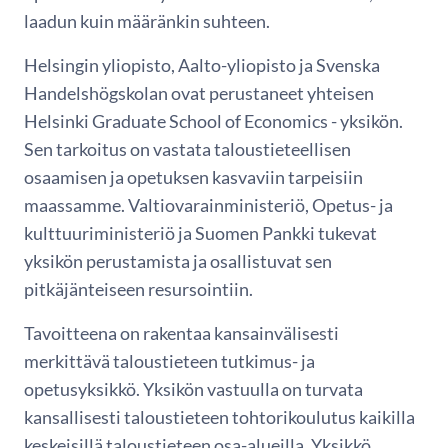
laadun kuin määränkin suhteen.
Helsingin yliopisto, Aalto-yliopisto ja Svenska
Handelshögskolan ovat perustaneet yhteisen
Helsinki Graduate School of Economics - yksikön.
Sen tarkoitus on vastata taloustieteellisen
osaamisen ja opetuksen kasvaviin tarpeisiin
maassamme. Valtiovarainministeriö, Opetus- ja
kulttuuriministeriö ja Suomen Pankki tukevat
yksikön perustamista ja osallistuvat sen
pitkäjänteiseen resursointiin.
Tavoitteena on rakentaa kansainvälisesti
merkittävä taloustieteen tutkimus- ja
opetusyksikkö. Yksikön vastuulla on turvata
kansallisesti taloustieteen tohtorikoulutus kaikilla
keskeisillä taloustieteen osa-alueilla. Yksikkö