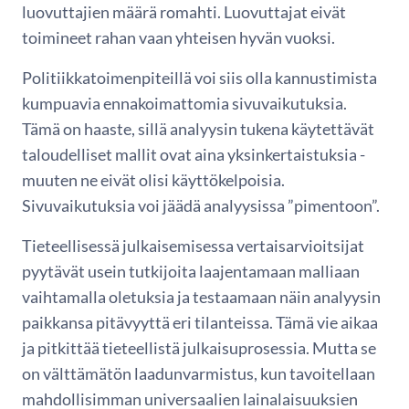
luovuttajien määrä romahti. Luovuttajat eivät
toimineet rahan vaan yhteisen hyvän vuoksi.
Politiikkatoimenpiteillä voi siis olla kannustimista
kumpuavia ennakoimattomia sivuvaikutuksia.
Tämä on haaste, sillä analyysin tukena käytettävät
taloudelliset mallit ovat aina yksinkertaistuksia -
muuten ne eivät olisi käyttökelpoisia.
Sivuvaikutuksia voi jäädä analyysissa ”pimentoon”.
Tieteellisessä julkaisemisessa vertaisarvioitsijat
pyytävät usein tutkijoita laajentamaan malliaan
vaihtamalla oletuksia ja testaamaan näin analyysin
paikkansa pitävyyttä eri tilanteissa. Tämä vie aikaa
ja pitkittää tieteellistä julkaisuprosessia. Mutta se
on välttämätön laadunvarmistus, kun tavoitellaan
mahdollisimman universaalien lainalaisuuksien