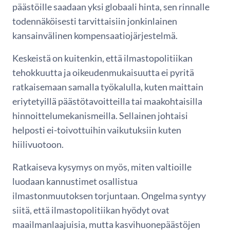
päästöille saadaan yksi globaali hinta, sen rinnalle
todennäköisesti tarvittaisiin jonkinlainen
kansainvälinen kompensaatiojärjestelmä.
Keskeistä on kuitenkin, että ilmastopolitiikan
tehokkuutta ja oikeudenmukaisuutta ei pyritä
ratkaisemaan samalla työkalulla, kuten maittain
eriytetyillä päästötavoitteilla tai maakohtaisilla
hinnoittelumekanismeilla. Sellainen johtaisi
helposti ei-toivottuihin vaikutuksiin kuten
hiilivuotoon.
Ratkaiseva kysymys on myös, miten valtioille
luodaan kannustimet osallistua
ilmastonmuutoksen torjuntaan. Ongelma syntyy
siitä, että ilmastopolitiikan hyödyt ovat
maailmanlaajuisia, mutta kasvihuonepäästöjen