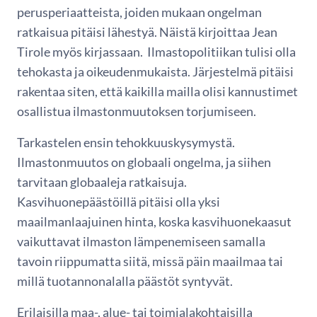
perusperiaatteista, joiden mukaan ongelman
ratkaisua pitäisi lähestyä. Näistä kirjoittaa Jean
Tirole myös kirjassaan. Ilmastopolitiikan tulisi olla
tehokasta ja oikeudenmukaista. Järjestelmä pitäisi
rakentaa siten, että kaikilla mailla olisi kannustimet
osallistua ilmastonmuutoksen torjumiseen.
Tarkastelen ensin tehokkuuskysymystä.
Ilmastonmuutos on globaali ongelma, ja siihen
tarvitaan globaaleja ratkaisuja.
Kasvihuonepäästöillä pitäisi olla yksi
maailmanlaajuinen hinta, koska kasvihuonekaasut
vaikuttavat ilmaston lämpenemiseen samalla
tavoin riippumatta siitä, missä päin maailmaa tai
millä tuotannonalalla päästöt syntyvät.
Erilaisilla maa-, alue- tai toimialakohtaisilla