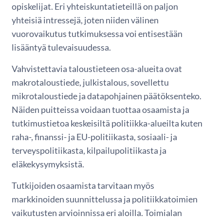
opiskelijat. Eri yhteiskuntatieteillä on paljon
yhteisiä intressejä, joten niiden välinen
vuorovaikutus tutkimuksessa voi entisestään
lisääntyä tulevaisuudessa.
Vahvistettavia taloustieteen osa-alueita ovat
makrotaloustiede, julkistalous, sovellettu
mikrotaloustiede ja datapohjainen päätöksenteko.
Näiden puitteissa voidaan tuottaa osaamista ja
tutkimustietoa keskeisiltä politiikka-alueilta kuten
raha-, finanssi- ja EU-politiikasta, sosiaali- ja
terveyspolitiikasta, kilpailupolitiikasta ja
eläkekysymyksistä.
Tutkijoiden osaamista tarvitaan myös
markkinoiden suunnittelussa ja politiikkatoimien
vaikutusten arvioinnissa eri aloilla. Toimialan