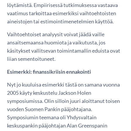
löytämistä. Empiirisessä tutkimuksessa vastaava
vaatimus tarkoittaa esimerkiksi vaihtoehtoisten
aineistojen tai estimointimenetelmien käyttöä.
Vaihtoehtoiset analyysit voivat jäädä vaille
ansaitsemaansa huomiota ja vaikutusta, jos
käsitykset vallitsevan toimintamallin eduista ovat
liian sementoituneet.
Esimerkki: finanssikriisin ennakointi
Nyt jo kuuluisa esimerkki tästä on samana vuonna
2005 käyty keskustelu Jackson Holen
symposiumissa. Olin silloin juuri aloittanut toisen
vuoden Suomen Pankin pääjohtajana.
Symposiumin teemana oli Yhdysvaltain
keskuspankin pääjohtajan Alan Greenspanin