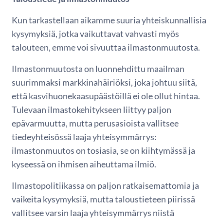
Kun tarkastellaan aikamme suuria yhteiskunnallisia
kysymyksiä, jotka vaikuttavat vahvasti myös
talouteen, emme voi sivuuttaa ilmastonmuutosta.
Ilmastonmuutosta on luonnehdittu maailman
suurimmaksi markkinahäiriöksi, joka johtuu siitä,
että kasvihuonekaasupäästöillä ei ole ollut hintaa.
Tulevaan ilmastokehitykseen liittyy paljon
epävarmuutta, mutta perusasioista vallitsee
tiedeyhteisössä laaja yhteisymmärrys:
ilmastonmuutos on tosiasia, se on kiihtymässä ja
kyseessä on ihmisen aiheuttama ilmiö.
Ilmastopolitiikassa on paljon ratkaisemattomia ja
vaikeita kysymyksiä, mutta taloustieteen piirissä
vallitsee varsin laaja yhteisymmärrys niistä