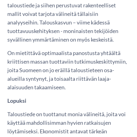
taloustiede ja siihen perustuvat rakenteelliset
mallit voivat tarjota välineitä tällaisiin
analyyseihin. Talouskasvun – viime kädessä
tuottavuuskehityksen - moninaisten tekijöiden
syvällinen ymmärtäminen on myös keskeistä.
On mietittävä optimaalista panostusta yhtäältä
kriittisen massan tuottaviin tutkimuskeskittymiin,
joita Suomeen on jo eräillä taloustieteen osa-
alueilla syntynyt, ja toisaalta riittävän laaja-
alaisuuden takaamiseen.
Lopuksi
Taloustiede on tuottanut monia välineitä, joita voi
käyttää mahdollisimman hyvien ratkaisujen
löytämiseksi. Ekonomistit antavat tärkeän