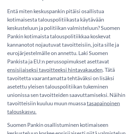
Entä miten keskuspankin pitäisi osallistua
kotimaisesta talouspolitiikasta käytävään
keskusteluun ja politiikan valmisteluun? Suomen
Pankin kotimaista talouspolitiikkaa koskevat
kannanotot nojautuvat tavoitteisiin, joita sille ja
eurojärjestelmälle on annettu. Laki Suomen
Pankista ja EU:n perussopimukset asettavat
ensisijaiseksi tavoitteeksi hintavakauden
. Tätä
tavoitetta vaarantamatta tehtäväksi on lisäksi
asetettu yleisen talouspolitiikan tukeminen
unionissa sen tavoitteiden saavuttamiseksi. Näihin
tavoitteisiin kuuluu muun muassa
tasapainoinen
talouskasvu.
Suomen Pankin osallistuminen kotimaiseen
keskusteluun koskee ensisijaisesti niitä valmistelun