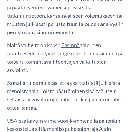
ja päätöksenteon vaiheita, joissa sillä on
tutkimustietoon, kansainväliseen kokemukseen tai
muuten julkisesti perusteltuun talouden analyysiin
perustuvaa asiantuntemusta.
Näitä vaiheita on kaksi:
Ensinnä
talouden
tilanteeseen liittyvien ongelmien tunnistaminen ja
toiseksi
toimintavaihtoehtojen vaikutusten
arviointi.
Samalla tulee muistaa, että yksittäisistä julkisista
menoista tai tuloista päättäminen sisältää usein
sellaisia arvovalintoja, joihin keskuspankin ei tulisi
ottaa kantaa.
USA:ssa käytiin viime vuosikymmenellä paljonkin
keskustelua siitä, menikö puheenjohtaja Alain