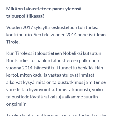
Mikä on taloustieteen panos yleensä
talouspolitiikassa?
Vuoden 2017 syksyllä keskusteluun tuli tärkeä
kontribuutio. Sen teki vuoden 2014 nobelisti
Jean
Tirole.
Kun Tirole sai taloustieteen Nobeliksi kutsutun
Ruotsin keskuspankin taloustieteen palkinnon
vuonna 2014, hänestä tuli tunnettu henkilö. Hän
kertoi, miten kadulla vastaantulevat ihmiset
alkoivat kysyä, mitä on taloustutkimus ja miten se
voi edistää hyvinvointia. Ihmistä kiinnosti, voiko
taloustiede löytää ratkaisuja aikamme suuriin
ongelmiin.
Tirolen kohtaamat kysymykset ovat tärkeä haaste