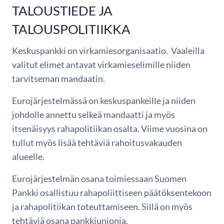
TALOUSTIEDE JA
TALOUSPOLITIIKKA
Keskuspankki on virkamiesorganisaatio. Vaaleilla
valitut elimet antavat virkamieselimille niiden
tarvitseman mandaatin.
Eurojärjestelmässä on keskuspankeille ja niiden
johdolle annettu selkeä mandaatti ja myös
itsenäisyys rahapolitiikan osalta. Viime vuosina on
tullut myös lisää tehtäviä rahoitusvakauden
alueelle.
Eurojärjestelmän osana toimiessaan Suomen
Pankki osallistuu rahapoliittiseen päätöksentekoon
ja rahapolitiikan toteuttamiseen. Sillä on myös
tehtäviä osana pankkiunionia.