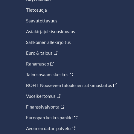
Tietosuoja
Saavutettavuus
Asiakirjajulkisuuskuvaus
Sähköinen allekirjoitus
Euro & talous
Rahamuseo
Talousosaamiskeskus
BOFIT Nousevien talouksien tutkimuslaitos
Vuosikertomus
Finanssivalvonta
Euroopan keskuspankki
Avoimen datan palvelu