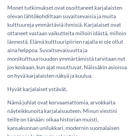
Monet tutkimukset ovat osoittaneet karjalaisten
olevan lähtökohdiltaan suvaitsevaisia ja muita
kulttuureja ymmärtäviä ihmisiä. Karjalaiset ovat
ottaneet vastaan vaikutteita milloin idästä, milloin
lännestä. Elämä kulttuuripiirien rajalla ei ole ollut
aina helppoa. Suvaitsevaisuutta ja
monikulttuurisuuden ymmärtämistä tarvitaan nyt
jos koskaan, kun ajat muuttuvat. Näissäkin asioissa
on hyvä karjalaisten näkyä ja kuulua.
Hyvät karjalaiset ystävät,
Nämä juhlat ovat korvaamattomia, arvokkaita
näyteikkunoita karjalaisuuteen. Minun viestini
teille on tänään: olkaa historian muisti,
kansakunnan unilukkari, modernin suomalaisen