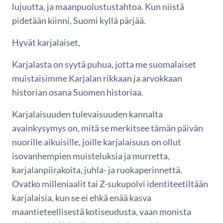
lujuutta, ja maanpuolustustahtoa. Kun niistä
pidetään kiinni, Suomi kyllä pärjää.
Hyvät karjalaiset,
Karjalasta on syytä puhua, jotta me suomalaiset
muistaisimme Karjalan rikkaan ja arvokkaan
historian osana Suomen historiaa.
Karjalaisuuden tulevaisuuden kannalta
avainkysymys on, mitä se merkitsee tämän päivän
nuorille aikuisille, joille karjalaisuus on ollut
isovanhempien muisteluksia ja murretta,
karjalanpiirakoita, juhla- ja ruokaperinnettä.
Ovatko milleniaalit tai Z-sukupolvi identiteetiltään
karjalaisia, kun se ei ehkä enää kasva
maantieteellisestä kotiseudusta, vaan monista