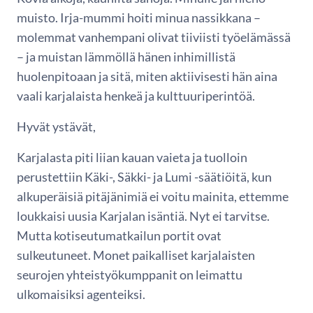
muisto. Irja-mummi hoiti minua nassikkana –
molemmat vanhempani olivat tiiviisti työelämässä
– ja muistan lämmöllä hänen inhimillistä
huolenpitoaan ja sitä, miten aktiivisesti hän aina
vaali karjalaista henkeä ja kulttuuriperintöä.
Hyvät ystävät,
Karjalasta piti liian kauan vaieta ja tuolloin
perustettiin Käki-, Säkki- ja Lumi -säätiöitä, kun
alkuperäisiä pitäjänimiä ei voitu mainita, ettemme
loukkaisi uusia Karjalan isäntiä. Nyt ei tarvitse.
Mutta kotiseutumatkailun portit ovat
sulkeutuneet. Monet paikalliset karjalaisten
seurojen yhteistyökumppanit on leimattu
ulkomaisiksi agenteiksi.