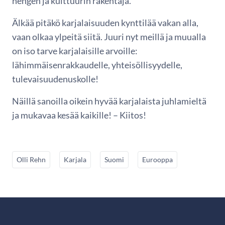
hengen ja kulttuurin rakentaja.
Älkää pitäkö karjalaisuuden kynttilää vakan alla,
vaan olkaa ylpeitä siitä. Juuri nyt meillä ja muualla
on iso tarve karjalaisille arvoille:
lähimmäisenrakkaudelle, yhteisöllisyydelle,
tulevaisuudenuskolle!
Näillä sanoilla oikein hyvää karjalaista juhlamieltä
ja mukavaa kesää kaikille! – Kiitos!
Olli Rehn
Karjala
Suomi
Eurooppa