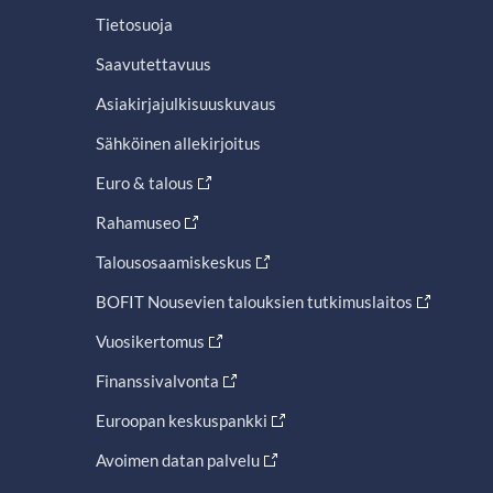
Tietosuoja
Saavutettavuus
Asiakirjajulkisuuskuvaus
Sähköinen allekirjoitus
Euro & talous
Rahamuseo
Talousosaamiskeskus
BOFIT Nousevien talouksien tutkimuslaitos
Vuosikertomus
Finanssivalvonta
Euroopan keskuspankki
Avoimen datan palvelu