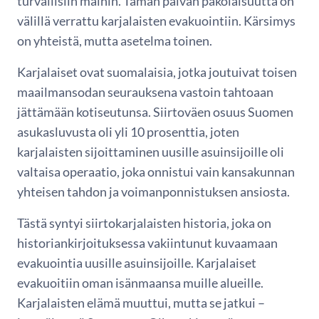
turvallisiin maihin. Tämän päivän pakolaisuutta on
välillä verrattu karjalaisten evakuointiin. Kärsimys
on yhteistä, mutta asetelma toinen.
Karjalaiset ovat suomalaisia, jotka joutuivat toisen
maailmansodan seurauksena vastoin tahtoaan
jättämään kotiseutunsa. Siirtoväen osuus Suomen
asukasluvusta oli yli 10 prosenttia, joten
karjalaisten sijoittaminen uusille asuinsijoille oli
valtaisa operaatio, joka onnistui vain kansakunnan
yhteisen tahdon ja voimanponnistuksen ansiosta.
Tästä syntyi siirtokarjalaisten historia, joka on
historiankirjoituksessa vakiintunut kuvaamaan
evakuointia uusille asuinsijoille. Karjalaiset
evakuoitiin oman isänmaansa muille alueille.
Karjalaisten elämä muuttui, mutta se jatkui –