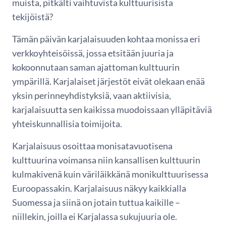
muista, pitkälti vaihtuvista kulttuurisista
tekijöistä?
Tämän päivän karjalaisuuden kohtaa monissa eri
verkkoyhteisöissä, jossa etsitään juuria ja
kokoonnutaan saman ajattoman kulttuurin
ympärillä. Karjalaiset järjestöt eivät olekaan enää
yksin perinneyhdistyksiä, vaan aktiivisia,
karjalaisuutta sen kaikissa muodoissaan ylläpitäviä
yhteiskunnallisia toimijoita.
Karjalaisuus osoittaa monisatavuotisena
kulttuurina voimansa niin kansallisen kulttuurin
kulmakivenä kuin väriläikkänä monikulttuurisessa
Euroopassakin. Karjalaisuus näkyy kaikkialla
Suomessa ja siinä on jotain tuttua kaikille –
niillekin, joilla ei Karjalassa sukujuuria ole.