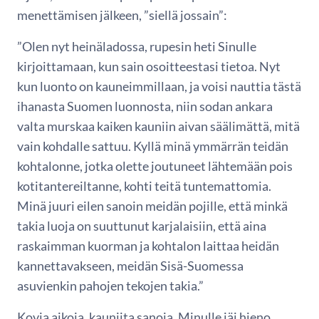
menettämisen jälkeen, ”siellä jossain”:
”Olen nyt heinäladossa, rupesin heti Sinulle
kirjoittamaan, kun sain osoitteestasi tietoa. Nyt
kun luonto on kauneimmillaan, ja voisi nauttia tästä
ihanasta Suomen luonnosta, niin sodan ankara
valta murskaa kaiken kauniin aivan säälimättä, mitä
vain kohdalle sattuu. Kyllä minä ymmärrän teidän
kohtalonne, jotka olette joutuneet lähtemään pois
kotitantereiltanne, kohti teitä tuntemattomia.
Minä juuri eilen sanoin meidän pojille, että minkä
takia luoja on suuttunut karjalaisiin, että aina
raskaimman kuorman ja kohtalon laittaa heidän
kannettavakseen, meidän Sisä-Suomessa
asuvienkin pahojen tekojen takia.”
Kovia aikoja, kauniita sanoja. Minulle jäi hieno