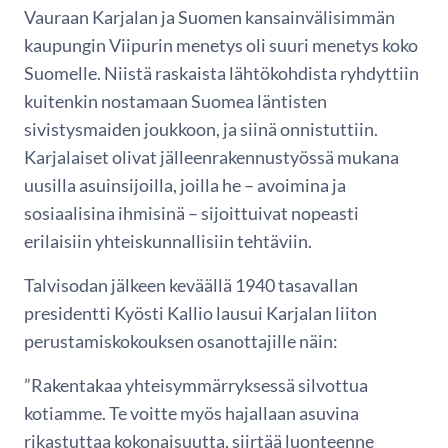
Vauraan Karjalan ja Suomen kansainvälisimmän
kaupungin Viipurin menetys oli suuri menetys koko
Suomelle. Niistä raskaista lähtökohdista ryhdyttiin
kuitenkin nostamaan Suomea läntisten
sivistysmaiden joukkoon, ja siinä onnistuttiin.
Karjalaiset olivat jälleenrakennustyössä mukana
uusilla asuinsijoilla, joilla he – avoimina ja
sosiaalisina ihmisinä – sijoittuivat nopeasti
erilaisiin yhteiskunnallisiin tehtäviin.
Talvisodan jälkeen keväällä 1940 tasavallan
presidentti Kyösti Kallio lausui Karjalan liiton
perustamiskokouksen osanottajille näin:
”Rakentakaa yhteisymmärryksessä silvottua
kotiamme. Te voitte myös hajallaan asuvina
rikastuttaa kokonaisuutta, siirtää luonteenne