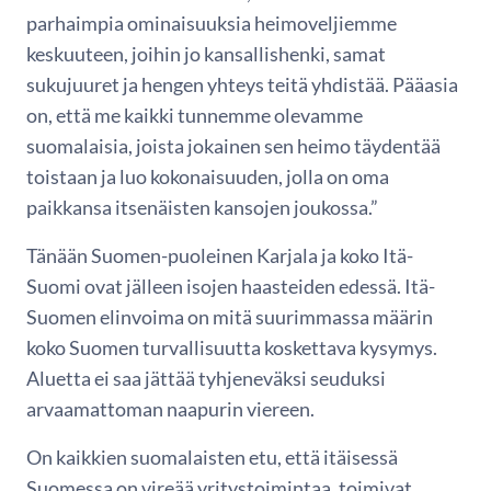
parhaimpia ominaisuuksia heimoveljiemme
keskuuteen, joihin jo kansallishenki, samat
sukujuuret ja hengen yhteys teitä yhdistää. Pääasia
on, että me kaikki tunnemme olevamme
suomalaisia, joista jokainen sen heimo täydentää
toistaan ja luo kokonaisuuden, jolla on oma
paikkansa itsenäisten kansojen joukossa.”
Tänään Suomen-puoleinen Karjala ja koko Itä-
Suomi ovat jälleen isojen haasteiden edessä. Itä-
Suomen elinvoima on mitä suurimmassa määrin
koko Suomen turvallisuutta koskettava kysymys.
Aluetta ei saa jättää tyhjeneväksi seuduksi
arvaamattoman naapurin viereen.
On kaikkien suomalaisten etu, että itäisessä
Suomessa on vireää yritystoimintaa, toimivat