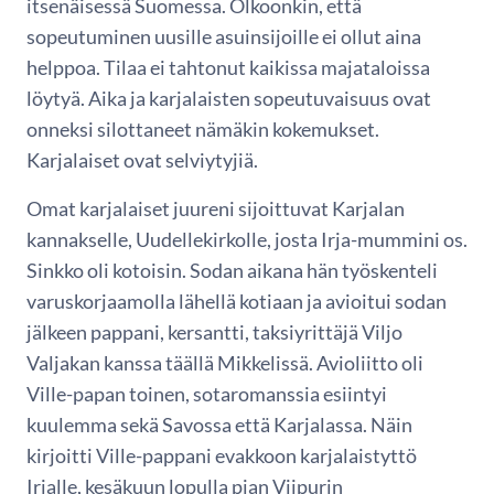
itsenäisessä Suomessa. Olkoonkin, että
sopeutuminen uusille asuinsijoille ei ollut aina
helppoa. Tilaa ei tahtonut kaikissa majataloissa
löytyä. Aika ja karjalaisten sopeutuvaisuus ovat
onneksi silottaneet nämäkin kokemukset.
Karjalaiset ovat selviytyjiä.
Omat karjalaiset juureni sijoittuvat Karjalan
kannakselle, Uudellekirkolle, josta Irja-mummini os.
Sinkko oli kotoisin. Sodan aikana hän työskenteli
varuskorjaamolla lähellä kotiaan ja avioitui sodan
jälkeen pappani, kersantti, taksiyrittäjä Viljo
Valjakan kanssa täällä Mikkelissä. Avioliitto oli
Ville-papan toinen, sotaromanssia esiintyi
kuulemma sekä Savossa että Karjalassa. Näin
kirjoitti Ville-pappani evakkoon karjalaistyttö
Irjalle, kesäkuun lopulla pian Viipurin