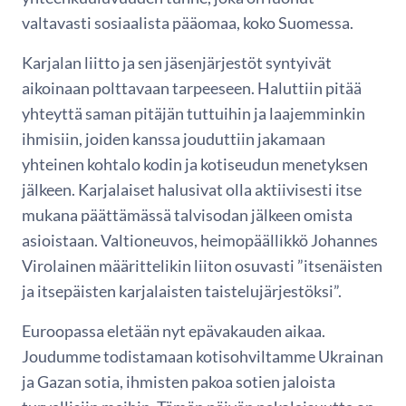
valtavasti sosiaalista pääomaa, koko Suomessa.
Karjalan liitto ja sen jäsenjärjestöt syntyivät
aikoinaan polttavaan tarpeeseen. Haluttiin pitää
yhteyttä saman pitäjän tuttuihin ja laajemminkin
ihmisiin, joiden kanssa jouduttiin jakamaan
yhteinen kohtalo kodin ja kotiseudun menetyksen
jälkeen. Karjalaiset halusivat olla aktiivisesti itse
mukana päättämässä talvisodan jälkeen omista
asioistaan. Valtioneuvos, heimopäällikkö Johannes
Virolainen määrittelikin liiton osuvasti ”itsenäisten
ja itsepäisten karjalaisten taistelujärjestöksi”.
Euroopassa eletään nyt epävakauden aikaa.
Joudumme todistamaan kotisohviltamme Ukrainan
ja Gazan sotia, ihmisten pakoa sotien jaloista