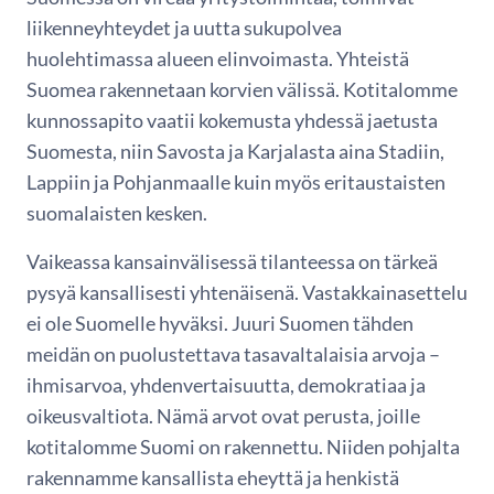
liikenneyhteydet ja uutta sukupolvea
huolehtimassa alueen elinvoimasta. Yhteistä
Suomea rakennetaan korvien välissä. Kotitalomme
kunnossapito vaatii kokemusta yhdessä jaetusta
Suomesta, niin Savosta ja Karjalasta aina Stadiin,
Lappiin ja Pohjanmaalle kuin myös eritaustaisten
suomalaisten kesken.
Vaikeassa kansainvälisessä tilanteessa on tärkeä
pysyä kansallisesti yhtenäisenä. Vastakkainasettelu
ei ole Suomelle hyväksi. Juuri Suomen tähden
meidän on puolustettava tasavaltalaisia arvoja –
ihmisarvoa, yhdenvertaisuutta, demokratiaa ja
oikeusvaltiota. Nämä arvot ovat perusta, joille
kotitalomme Suomi on rakennettu. Niiden pohjalta
rakennamme kansallista eheyttä ja henkistä