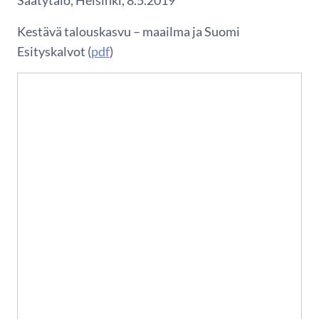
Säätytalo, Helsinki, 8.5.2019
Kestävä talouskasvu – maailma ja Suomi
Esityskalvot (
pdf
)