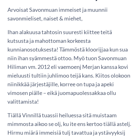
Arvoisat Savonmuan immeiset ja muunnii
savonmieliset, naiset & miehet,
Ihan alakuusa tahtosin suuresti kiittee teitä
kutsusta ja mahottoman korkeesta
kunnianosotuksesta! Tämmöstä kloorijjaa kun sua
niin ihan syämmestä ottoo. Myö tuon Savonmuan
Hiliman vm. 2012 eli vaemoenj Merjan kanssa kovi
mieluusti tultiin juhlimoo teijä kans. Kiitos olokoon
niinikkää järjestäjille, korree on tupa ja apeki
vimosen piälle – eikä juomapuolessakkaa ollu
valittamista!
Tiällä Vinnillä tuassii heiluessa sitä muistaam
mimmosta aikoo se olj, ku ite ens kertoo tiällä astelj.
Hirmu miärä immeisiä tulj tavattua ja ystävyyksij