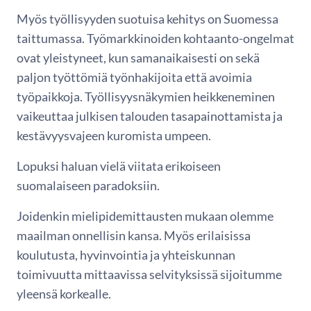
Myös työllisyyden suotuisa kehitys on Suomessa
taittumassa. Työmarkkinoiden kohtaanto-ongelmat
ovat yleistyneet, kun samanaikaisesti on sekä
paljon työttömiä työnhakijoita että avoimia
työpaikkoja. Työllisyysnäkymien heikkeneminen
vaikeuttaa julkisen talouden tasapainottamista ja
kestävyysvajeen kuromista umpeen.
Lopuksi haluan vielä viitata erikoiseen
suomalaiseen paradoksiin.
Joidenkin mielipidemittausten mukaan olemme
maailman onnellisin kansa. Myös erilaisissa
koulutusta, hyvinvointia ja yhteiskunnan
toimivuutta mittaavissa selvityksissä sijoitumme
yleensä korkealle.