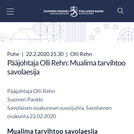
Siirry sisältöön
Puhe
|
22.2.2020 21.30
|
Olli Rehn
Pääjohtaja Olli Rehn: Mualima tarvihtoo
savolaesija
Pääjohtaja Olli Rehn
Suomen Pankki
Savolaisen osakunnan vuosijuhla, Savolainen
osakunta 22.02.2020
Mualima tarvihtoo savolaesija