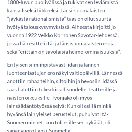
1800-luvun puolivälissä ja tukivat sen leviämistä
kansalliseksi liikkeeksi. Länsi-suomalaisten
”jäykästä rationalismista” taas on ollut suurta
hyötyä talouskysymyksissä. Aiheesta kirjoitti jo
vuonna 1922 Veikko Korhonen Savotar-lehdessä,
jossa hän esitteli itä- ja länsisuomalaisten eroja
sekä ”erittäinkin savolaisia heimo-ominaisuuksia”.
Erityisen silmiinpistävästi idän ja lännen
luonteenlaatujen ero näkyi valtiopäivillä. Lännessä
anottiin rahaa teihin, siltoihin ja hevosiin, idässä
taas haluttiin tukea kirjallisuudelle, teatterille ja
naisten oikeuksille. Työnjako oli myös
lainsäädäntötyössä selvä: Kun oli esillä minkä
hyvänsä lain yleiset perustelut, puhuivat Itä-
Suomen miehet; kun tuli esille sen pykälät, oli
sananvuoro Länsi-Suomella.