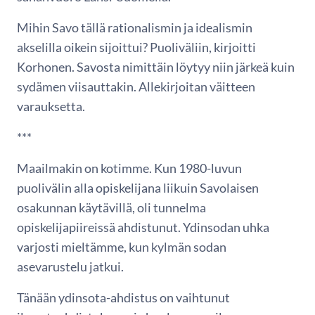
Mihin Savo tällä rationalismin ja idealismin
akselilla oikein sijoittui? Puoliväliin, kirjoitti
Korhonen. Savosta nimittäin löytyy niin järkeä kuin
sydämen viisauttakin. Allekirjoitan väitteen
varauksetta.
***
Maailmakin on kotimme. Kun 1980-luvun
puolivälin alla opiskelijana liikuin Savolaisen
osakunnan käytävillä, oli tunnelma
opiskelijapiireissä ahdistunut. Ydinsodan uhka
varjosti mieltämme, kun kylmän sodan
asevarustelu jatkui.
Tänään ydinsota-ahdistus on vaihtunut