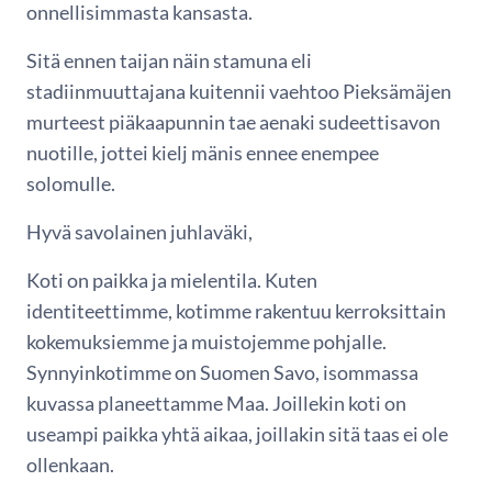
onnellisimmasta kansasta.
Sitä ennen taijan näin stamuna eli
stadiinmuuttajana kuitennii vaehtoo Pieksämäjen
murteest piäkaapunnin tae aenaki sudeettisavon
nuotille, jottei kielj mänis ennee enempee
solomulle.
Hyvä savolainen juhlaväki,
Koti on paikka ja mielentila. Kuten
identiteettimme, kotimme rakentuu kerroksittain
kokemuksiemme ja muistojemme pohjalle.
Synnyinkotimme on Suomen Savo, isommassa
kuvassa planeettamme Maa. Joillekin koti on
useampi paikka yhtä aikaa, joillakin sitä taas ei ole
ollenkaan.