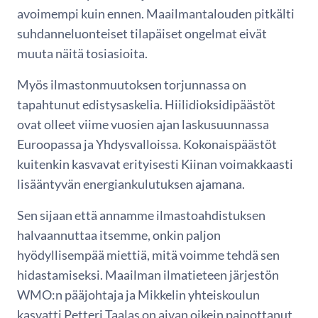
avoimempi kuin ennen. Maailmantalouden pitkälti
suhdanneluonteiset tilapäiset ongelmat eivät
muuta näitä tosiasioita.
Myös ilmastonmuutoksen torjunnassa on
tapahtunut edistysaskelia. Hiilidioksidipäästöt
ovat olleet viime vuosien ajan laskusuunnassa
Euroopassa ja Yhdysvalloissa. Kokonaispäästöt
kuitenkin kasvavat erityisesti Kiinan voimakkaasti
lisääntyvän energiankulutuksen ajamana.
Sen sijaan että annamme ilmastoahdistuksen
halvaannuttaa itsemme, onkin paljon
hyödyllisempää miettiä, mitä voimme tehdä sen
hidastamiseksi. Maailman ilmatieteen järjestön
WMO:n pääjohtaja ja Mikkelin yhteiskoulun
kasvatti Petteri Taalas on aivan oikein painottanut,