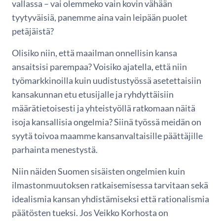
vallassa – vai olemmeko vain kovin vähään
tyytyväisiä, panemme aina vain leipään puolet
petäjäistä?
Olisiko niin, että maailman onnellisin kansa
ansaitsisi parempaa? Voisiko ajatella, että niin
työmarkkinoilla kuin uudistustyössä asetettaisiin
kansakunnan etu etusijalle ja ryhdyttäisiin
määrätietoisesti ja yhteistyöllä ratkomaan näitä
isoja kansallisia ongelmia? Siinä työssä meidän on
syytä toivoa maamme kansanvaltaisille päättäjille
parhainta menestystä.
Niin näiden Suomen sisäisten ongelmien kuin
ilmastonmuutoksen ratkaisemisessa tarvitaan sekä
idealismia kansan yhdistämiseksi että rationalismia
päätösten tueksi. Jos Veikko Korhosta on