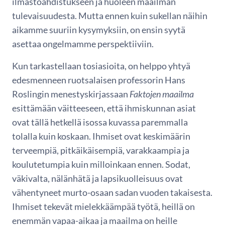
ilmastoahdistukseen ja huoleen maailman
tulevaisuudesta. Mutta ennen kuin sukellan näihin
aikamme suuriin kysymyksiin, on ensin syytä
asettaa ongelmamme perspektiiviin.
Kun tarkastellaan tosiasioita, on helppo yhtyä
edesmenneen ruotsalaisen professorin Hans
Roslingin menestyskirjassaan
Faktojen maailma
esittämään väitteeseen, että ihmiskunnan asiat
ovat tällä hetkellä isossa kuvassa paremmalla
tolalla kuin koskaan. Ihmiset ovat keskimäärin
terveempiä, pitkäikäisempiä, varakkaampia ja
koulutetumpia kuin milloinkaan ennen. Sodat,
väkivalta, nälänhätä ja lapsikuolleisuus ovat
vähentyneet murto-osaan sadan vuoden takaisesta.
Ihmiset tekevät mielekkäämpää työtä, heillä on
enemmän vapaa-aikaa ja maailma on heille