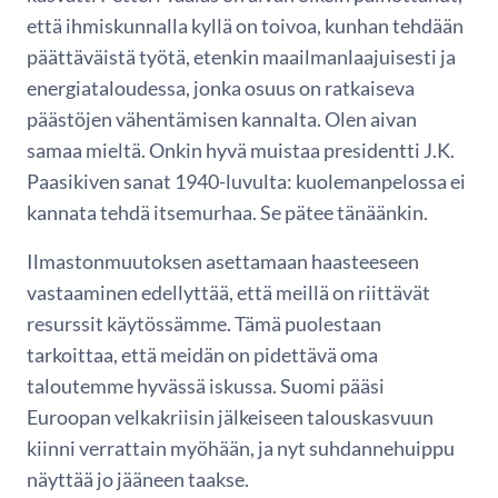
että ihmiskunnalla kyllä on toivoa, kunhan tehdään
päättäväistä työtä, etenkin maailmanlaajuisesti ja
energiataloudessa, jonka osuus on ratkaiseva
päästöjen vähentämisen kannalta. Olen aivan
samaa mieltä. Onkin hyvä muistaa presidentti J.K.
Paasikiven sanat 1940-luvulta: kuolemanpelossa ei
kannata tehdä itsemurhaa. Se pätee tänäänkin.
Ilmastonmuutoksen asettamaan haasteeseen
vastaaminen edellyttää, että meillä on riittävät
resurssit käytössämme. Tämä puolestaan
tarkoittaa, että meidän on pidettävä oma
taloutemme hyvässä iskussa. Suomi pääsi
Euroopan velkakriisin jälkeiseen talouskasvuun
kiinni verrattain myöhään, ja nyt suhdannehuippu
näyttää jo jääneen taakse.