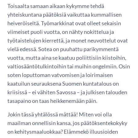
Toisaalta samaan aikaan kykymme tehdä
yhteiskuntana päätöksiä vaikuttaa kummallisen
heiveröiseltä. Työmarkkinat ovat olleet sekaisin
viimeiset puoli vuotta, on nähty nokittelua ja
työtaistelujen kierrettä, ja monet neuvottelut ovat
vielä edessä. Sotea on puuhattu parikymmentä
vuotta, mutta aina se kaatuu poliittisiin kiistoihin,
valtiosääntötulkintoihin tai muihin ongelmiin. Osin
soten loputtoman vatvomisen ja loirimaisen
kaatuilun seurauksena Suomen kuntatalous on
kriisissä – ei vähiten Savossa – ja julkisen talouden
tasapaino on taas heikkenemään päin.
Jokin tässä yhtälössä mättää! Miten voi olla
maailman onnellisin kansa, jos päätöksentekokyky
on kehitysmaaluokkaa? Elämmekö illuusioiden