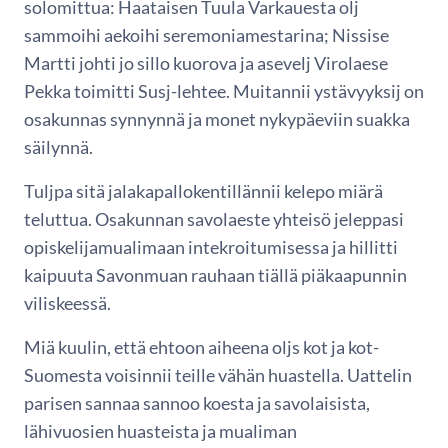
solomittua: Haataisen Tuula Varkauesta olj
sammoihi aekoihi seremoniamestarina; Nissise
Martti johti jo sillo kuorova ja asevelj Virolaese
Pekka toimitti Susj-lehtee. Muitannii ystävyyksij on
osakunnas synnynnä ja monet nykypäeviin suakka
säilynnä.
Tuljpa sitä jalakapallokentillännii kelepo miärä
teluttua. Osakunnan savolaeste yhteisö jeleppasi
opiskelijamualimaan intekroitumisessa ja hillitti
kaipuuta Savonmuan rauhaan tiällä piäkaapunnin
viliskeessä.
Miä kuulin, että ehtoon aiheena oljs kot ja kot-
Suomesta voisinnii teille vähän huastella. Uattelin
parisen sannaa sannoo koesta ja savolaisista,
lähivuosien huasteista ja mualiman