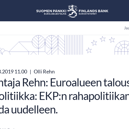
Jaa
3.2019 11.00
|
Olli Rehn
htaja Rehn: Euroalueen talou
litiikka: EKP:n rahapolitiikan 
da uudelleen.