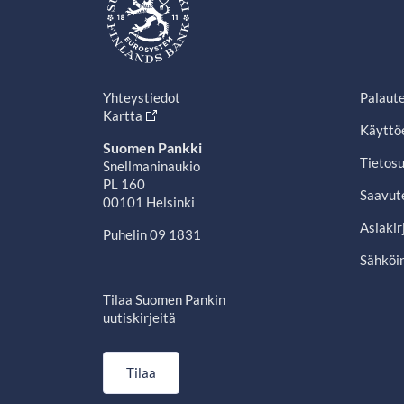
Yhteystiedot
Palaut
Kartta
Käyttö
Suomen Pankki
Tietosu
Snellmaninaukio
PL 160
Saavut
00101 Helsinki
Asiakir
Puhelin 09 1831
Sähköin
Tilaa Suomen Pankin
uutiskirjeitä
Tilaa