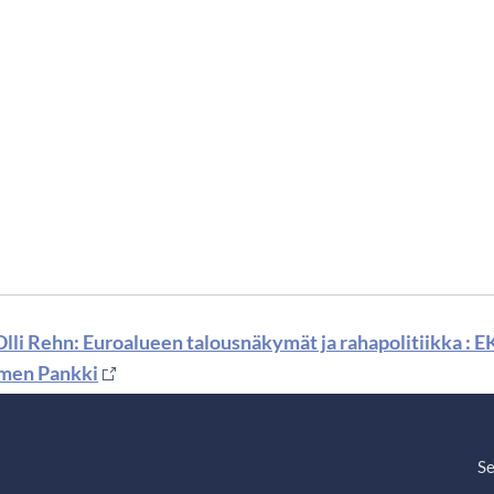
lli Rehn: Euroalueen talousnäkymät ja rahapolitiikka : EK
men Pankki
Se