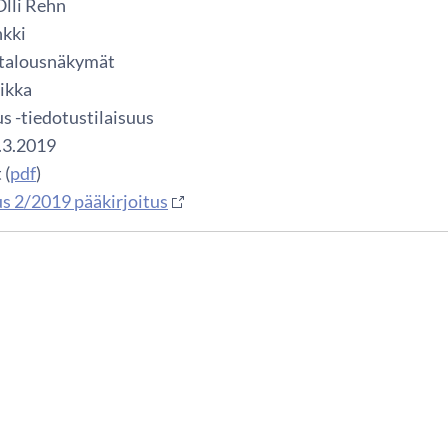
Olli Rehn
kki
 talousnäkymät
iikka
us -tiedotustilaisuus
5.3.2019
 (
pdf
)
us 2/2019 pääkirjoitus