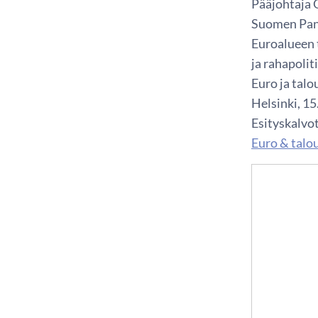
Pääjohtaja 
Suomen Pan
Euroalueen
ja rahapolit
Euro ja talo
Helsinki, 1
Esityskalvot
Euro & talo