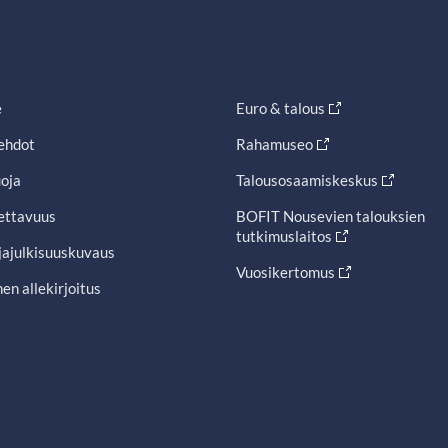
e
Euro & talous
ehdot
Rahamuseo
oja
Talousosaamiskeskus
ettavuus
BOFIT Nousevien talouksien
tutkimuslaitos
jajulkisuuskuvaus
Vuosikertomus
en allekirjoitus