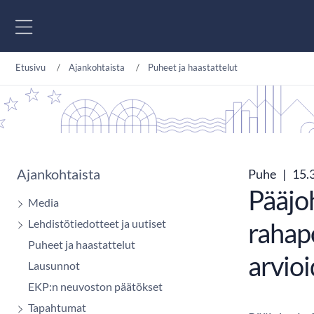
Siirry sisältöön
Etusivu
Ajankohtaista
Puheet ja haastattelut
Ajankohtaista
Puhe
|
15.
Pääjo
Media
Lehdistötiedotteet ja uutiset
rahapo
Puheet ja haastattelut
arvioi
Lausunnot
EKP:n neuvoston päätökset
Tapahtumat