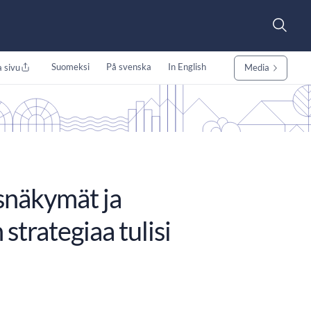
Suomeksi
På svenska
In English
 sivu
Media
snäkymät ja
strategiaa tulisi