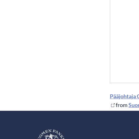
Pääjohtaja O
from
Suo