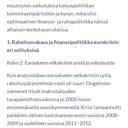
muutosten vaikutuksia talouspolitiikan
toimintaympäristöön ja kysyn, mikä olisi
optimaalinen finanssi- ja rahapolitiikka näissä
alhaisen korkotason oloissa.
1. Rahoitusvakaus ja finanssipolitiikka eurokriisin
eri selityksinä
Kalvo 2. Euroalueen velkakriisin syistä ja ratkaisuista
Kun analysoidaan euroalueen velkakriisin syitä,
rahoitusjärjestelmän rooli oli suuri. Ongelmien
siemenet itivät makrotalouden
tasapainottomuuksissa jo 2000-luvun
ensimmäisellä vuosikymmenellä. Kriisi lamaannutti
pankkien välisen luotonannon ensin vuosina 2008–
2009 ja uudelleen vuosina 2011–2012.