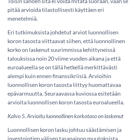
Toisin sanoen sitä ei voida mitata suoraan, vaan se
pitää arvioida tilastollisesti käyttäen eri
menetelmiä.
Eri tutkimuksista johdetut arviot luonnollisen
koron tasosta viittaavat siihen, että luonnollinen
korko on laskenut suurimmissa kehittyneissä
talouksissa noin 20 viime vuoden aikana ja että
euroalueella se on tällä hetkellä merkittävästi
alempi kuin ennen finanssikriisiä. Arvioihin
luonnollisen koron tasosta liittyy huomattavaa
epävarmuutta. Seuraavassa kuviossa esitetään
arvioita luonnollisen koron tasosta euroalueella.
Kalvo 5. Arvioitu luonnollinen korkotaso on laskenut
Luonnollisen koron lasku johtuu säästämisen ja
investointien välisen tasapainon muutoksista