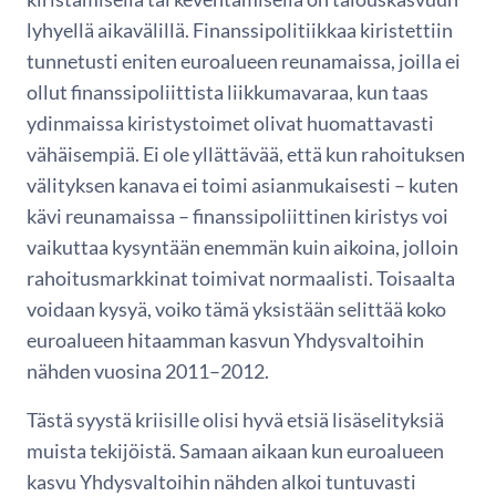
lyhyellä aikavälillä. Finanssipolitiikkaa kiristettiin
tunnetusti eniten euroalueen reunamaissa, joilla ei
ollut finanssipoliittista liikkumavaraa, kun taas
ydinmaissa kiristystoimet olivat huomattavasti
vähäisempiä. Ei ole yllättävää, että kun rahoituksen
välityksen kanava ei toimi asianmukaisesti – kuten
kävi reunamaissa – finanssipoliittinen kiristys voi
vaikuttaa kysyntään enemmän kuin aikoina, jolloin
rahoitusmarkkinat toimivat normaalisti. Toisaalta
voidaan kysyä, voiko tämä yksistään selittää koko
euroalueen hitaamman kasvun Yhdysvaltoihin
nähden vuosina 2011–2012.
Tästä syystä kriisille olisi hyvä etsiä lisäselityksiä
muista tekijöistä. Samaan aikaan kun euroalueen
kasvu Yhdysvaltoihin nähden alkoi tuntuvasti