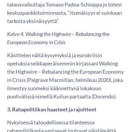
talousvaikuttaja Tomaso Padoa-Schioppa jo totesi
keskuspankkitoiminnasta, ”itsenäisyys ei suinkaan
tarkoita yksinäisyyttä”.
Kalvo 4. Walking the Highwire – Rebalancing the
European Economy in Crisis
Käsittelen näitä kysymyksiä ja eurokriisin
opetuksia seikkaperäisemmin kirjassani Walking
the Highwire – Rebalancing the European Economy
in Crisis (Palgrave Macmillan, helmikuu 2020), joka
ilmestyy suomeksi käännettynä lokakuun
puolivälissä nimellä Kuilun partaalta (Docendo).
3. Rahapolitiikan haasteet ja rajoitteet
Nykyisessä taloudellisessa tilanteessa
rahapolitiikasta vastaavat joutuvat väistämättä