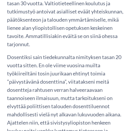
tasan 30 vuotta. Valtiotieteellinen koulutus ja
tutkimustyö antoivat asialliset eväät yhteiskunnan,
päätöksenteon ja talouden ymmärtämiselle, mikä
lienee alan yliopistollisen opetuksen keskeinen
tavoite. Ammatillisiakin eväitä se on siinä ohessa
tarjonnut.
Dosentiksi sain tiedekunnalta nimityksen tasan 20
vuotta sitten. En ole viime vuosina muilta
työkiireiltäni tosin juurikaan ehtinyt toimia
”päivystävänä dosenttina”, viitatakseni meitä
dosentteja rahtusen verran halveeraavaan
taannoiseen ilmaisuun, mutta tarkoitukseni on
elvyttää poliittisen talouden dosenttiluennot
mahdollisesti vielä nyt alkavan lukuvuoden aikana.
Ajattelen niin, että sivistysyliopiston henkeen
kuuluu paitsi vankka luottamus tieteeseen ja