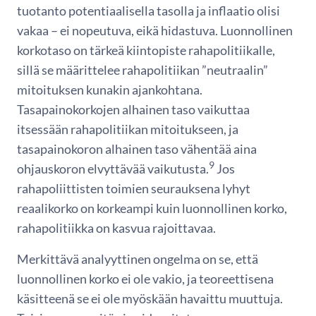
tuotanto potentiaalisella tasolla ja inflaatio olisi
vakaa – ei nopeutuva, eikä hidastuva. Luonnollinen
korkotaso on tärkeä kiintopiste rahapolitiikalle,
sillä se määrittelee rahapolitiikan ”neutraalin”
mitoituksen kunakin ajankohtana.
Tasapainokorkojen alhainen taso vaikuttaa
itsessään rahapolitiikan mitoitukseen, ja
tasapainokoron alhainen taso vähentää aina
9
ohjauskoron elvyttävää vaikutusta.
Jos
rahapoliittisten toimien seurauksena lyhyt
reaalikorko on korkeampi kuin luonnollinen korko,
rahapolitiikka on kasvua rajoittavaa.
Merkittävä analyyttinen ongelma on se, että
luonnollinen korko ei ole vakio, ja teoreettisena
käsitteenä se ei ole myöskään havaittu muuttuja.