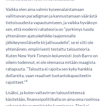
Vaikka olen aina valmis kyseenalaistamaan
vallitsevan paradigman ja kannustamaan väärästä
tietoisuudesta vapautumiseen, ja vaikka hyväksyn
sen, että moderni rahateoria on ”pyrkimys luoda
yhtenäinen ajatuskehikko laajemmalle
jälkikeynesiläiselle kirjallisuudelle”, se ei silti ole
yhtenäinen, empiirisesti testattu talousteoria.
Kuten New York Timesin kolumnisti Josh Barro on
oikein todennut, ei ole olemassa mitään maagista
rahapuuta. ”Taloutta ei rajoita sen kyky hankkia
dollareita, vaan reaaliset tuotantokapasiteetin
4
rajoitteet.”
Lisäksi, ja kuten valtavirran taloustieteessä
käsitetään, finanssipolitiikalla on aina oma roolinsa
vakaan talousympäristön luomisessa. Tämä ei