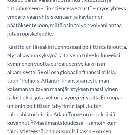
tutkimukseen – ”in science we trust” – myös yhteys
ympäröivään yhteiskuntaan ja käytännön
päätöksentekoon, miltä osin toivon voivani antaa
jotain opiskelijoille.
Käsittelen tässäkin luennossani poliittista taloutta.
Nyt alkavana syksynä ja talvena tulee kuluneeksi
kymmenen vuotta euroalueen velkakriisin
alkamisesta. Se oli osa globaalia finanssikriisiä,
tuon ”Pohjois-Atlantin finanssijärjestelmän
kokeman valtavan maanjäristyksen massiivinen
jälkishokki, joka velloi ja vyöryi viiveellä Euroopan
unionin poliittisen labyrintin läpi”, kuten
taloushistorioitsija Adam Tooze on eurokriisiä
1
kuvannut.
Maailmantaloudessa – samoin kuin
taloustieteessä ja talouspolitiikassa – on sen