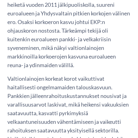
heiketä vuoden 2011 jälkipuoliskolla, suureni
euroalueen ja Yhdysvaltain pitkien korkojen välinen
ero. Osaksi korkoeron kasvu johtui EKP:n
ohjauskoron nostosta. Tärkeämpi tekijä oli
kuitenkin euroalueen pankki- ja velkakriisin
syveneminen, mikä näkyi valtionlainojen
markkinoilla korkoerojen kasvuna euroalueen
reuna- ja ydinmaiden välillä.
Valtionlainojen korkeat korot vaikuttivat
haitallisesti ongelmamaiden talouskasvuun.
Pankkien jälleenrahoituskustannukset nousivat ja
varallisuusarvot laskivat, mikä heikensi vakuuksien
saatavuutta, kasvatti pyrkimyksiä
velkaantuneisuuden vähentämiseen ja vaikeutti
rahoituksen saatavuutta yksityisellä sektorilla.