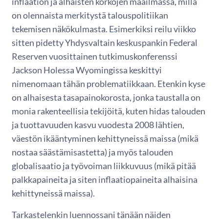
inflaation ja alhaisten korkojen maailmassa, millä
on olennaista merkitystä talouspolitiikan
tekemisen näkökulmasta. Esimerkiksi reilu viikko
sitten pidetty Yhdysvaltain keskuspankin Federal
Reserven vuosittainen tutkimuskonferenssi
Jackson Holessa Wyomingissa keskittyi
nimenomaan tähän problematiikkaan. Etenkin kyse
on alhaisesta tasapainokorosta, jonka taustalla on
monia rakenteellisia tekijöitä, kuten hidas talouden
ja tuottavuuden kasvu vuodesta 2008 lähtien,
väestön ikääntyminen kehittyneissä maissa (mikä
nostaa säästämisastetta) ja myös talouden
globalisaatio ja työvoiman liikkuvuus (mikä pitää
palkkapaineita ja siten inflaatiopaineita alhaisina
kehittyneissä maissa).
Tarkastelenkin luennossani tänään näiden