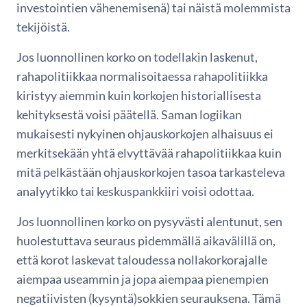
investointien vähenemisenä) tai näistä molemmista
tekijöistä.
Jos luonnollinen korko on todellakin laskenut,
rahapolitiikkaa normalisoitaessa rahapolitiikka
kiristyy aiemmin kuin korkojen historiallisesta
kehityksestä voisi päätellä. Saman logiikan
mukaisesti nykyinen ohjauskorkojen alhaisuus ei
merkitsekään yhtä elvyttävää rahapolitiikkaa kuin
mitä pelkästään ohjauskorkojen tasoa tarkasteleva
analyytikko tai keskuspankkiiri voisi odottaa.
Jos luonnollinen korko on pysyvästi alentunut, sen
huolestuttava seuraus pidemmällä aikavälillä on,
että korot laskevat taloudessa nollakorkorajalle
aiempaa useammin ja jopa aiempaa pienempien
negatiivisten (kysyntä)sokkien seurauksena. Tämä