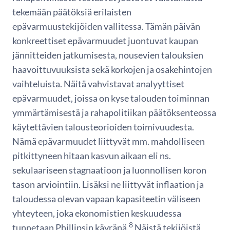
tekemään päätöksiä erilaisten
epävarmuustekijöiden vallitessa. Tämän päivän
konkreettiset epävarmuudet juontuvat kaupan
jännitteiden jatkumisesta, nousevien talouksien
haavoittuvuuksista sekä korkojen ja osakehintojen
vaihteluista. Näitä vahvistavat analyyttiset
epävarmuudet, joissa on kyse talouden toiminnan
ymmärtämisestä ja rahapolitiikan päätöksenteossa
käytettävien talousteorioiden toimivuudesta.
Nämä epävarmuudet liittyvät mm. mahdolliseen
pitkittyneen hitaan kasvun aikaan eli ns.
sekulaariseen stagnaatioon ja luonnollisen koron
tason arviointiin. Lisäksi ne liittyvät inflaation ja
taloudessa olevan vapaan kapasiteetin väliseen
yhteyteen, joka ekonomistien keskuudessa
8
tunnetaan Phillipsin käyränä.
Näistä tekijöistä