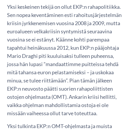
Yksi keskeinen tekijä on ollut EKP:n rahapolitiikka.
Sen nopea keventäminen esti rahoitusjärjestelmän
kriisin jyrkkenemisen vuosina 2008 ja 2009, mutta
euroalueen velkakriisin syntymistä seuraavina
vuosina se ei estänyt. Käänne kohti parempaa
tapahtui heinäkuussa 2012, kun EKP:n pääjohtaja
Mario Draghi piti kuuluisaksi tulleen puheensa,
jossa hän lupasi ”mandaattimme puitteissa tehdä
mitä tahansa euron pelastamiseksi – ja uskokaa
minua, se tulee riittämään”. Pian tämän jälkeen
EKP:n neuvosto päätti suorien rahapoliittisten
ostojen ohjelmasta (OMT). Ankarin kriisi hellitti,
vaikka ohjelman mahdollistamia ostoja ei ole
missään vaiheessa ollut tarve toteuttaa.
Yksi tulkinta EKP:n OMT-ohjelmasta ja muista