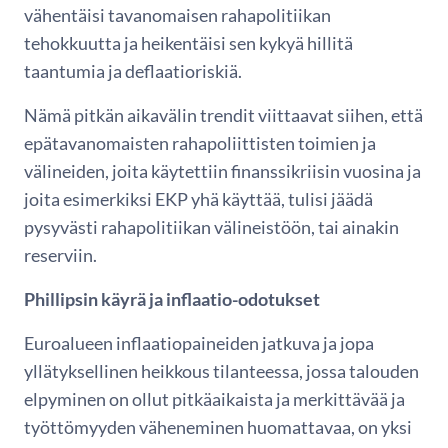
vähentäisi tavanomaisen rahapolitiikan
tehokkuutta ja heikentäisi sen kykyä hillitä
taantumia ja deflaatioriskiä.
Nämä pitkän aikavälin trendit viittaavat siihen, että
epätavanomaisten rahapoliittisten toimien ja
välineiden, joita käytettiin finanssikriisin vuosina ja
joita esimerkiksi EKP yhä käyttää, tulisi jäädä
pysyvästi rahapolitiikan välineistöön, tai ainakin
reserviin.
Phillipsin käyrä ja inflaatio-odotukset
Euroalueen inflaatiopaineiden jatkuva ja jopa
yllätyksellinen heikkous tilanteessa, jossa talouden
elpyminen on ollut pitkäaikaista ja merkittävää ja
työttömyyden väheneminen huomattavaa, on yksi