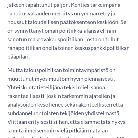
jälkeen tapahtunut paljon. Kenties tärkeimpänä,
rahoitusvakauden merkitys on ymmärretty ja
noussut taloudellisen päätöksenteon keskiöön. Se
on synnyttänyt oman politiikka-alansa eli niin
sanotun makrovakauspolitiikan, josta on tullut
rahapolitiikan ohella toinen keskuspankkipolitiikan
pääpilari.
Mutta talouspolitiikan toimintaympäristö on
muuttunut myös muutoin hyvin olennaisesti.
Yhteiskuntatieteilijänä tekisi mieli sanoa
rakenteellisesti, joskin tarkemmin ajatellen ja
analysoiden kyse lienee sekä rakenteellisten että
suhdanneluontoisten tekijöiden yhdistelmästä.
Viittaan erityisesti siihen, että elämme tätä nykyä
ja mitä ilmeisemmin vielä pitkään matalan