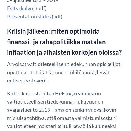
avajaisluento 3.9.2019
Esityskalvot
(pdf)
Presentation slides
(pdf)
Kriisin jälkeen: miten optimoida
finanssi- ja rahapolitiikka matalan
inflaation ja alhaisten korkojen oloissa?
Arvoisat valtiotieteellisen tiedekunnan opiskelijat,
opettajat, tutkijat ja muu henkilökunta, hyvät
entiset työtoverit,
Kiitos kutsusta pitää Helsingin yliopiston
valtiotieteellisen tiedekunnan lukuvuoden
avajaisluento 2019. Tämä on senkin vuoksi kovin
mieluisa tehtävä, että omasta valmistumisestani
valtiotieteen maisteriksi tuli keväällä kuluneeksi