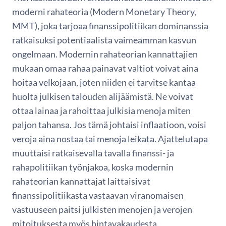
moderni rahateoria (Modern Monetary Theory,
MMT), joka tarjoaa finanssipolitiikan dominanssia
ratkaisuksi potentiaalista vaimeamman kasvun
ongelmaan. Modernin rahateorian kannattajien
mukaan omaa rahaa painavat valtiot voivat aina
hoitaa velkojaan, joten niiden ei tarvitse kantaa
huolta julkisen talouden alijäämistä. Ne voivat
ottaa lainaa ja rahoittaa julkisia menoja miten
paljon tahansa. Jos tämä johtaisi inflaatioon, voisi
veroja aina nostaa tai menoja leikata. Ajattelutapa
muuttaisi ratkaisevalla tavalla finanssi- ja
rahapolitiikan työnjakoa, koska modernin
rahateorian kannattajat laittaisivat
finanssipolitiikasta vastaavan viranomaisen
vastuuseen paitsi julkisten menojen ja verojen
mitoituksesta myös hintavakaudesta.