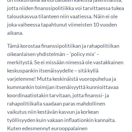
jotta niiden finanssipolitiikka voi tarvittaessa tukea
talouskasvua tilanteen niin vaatiessa. Näin ei ole
joka vaiheessa tapahtunut viimeisten 10 vuoden
aikana.
Tämä korostaa finanssipolitiikan ja rahapolitiikan
oikeanlaisen yhdistelmän – ’policy mix’ –
merkitystä. Se ei missään nimessä ole vastakkainen
keskuspankin itsenäisyydelle – sitä kyllä
varjelemme! Mutta keskinäistä vuoropuhelua ja
kummankin toimijan itsenäisyyttä kunnioittavaa
koordinaatiotakin tarvitaan, jotta finanssi- ja
rahapolitiikalla saadaan paras mahdollinen
vaikutus niin kestävän kasvun ja korkean
työllisyyden kuin vakaan inflaationkin kannalta.
Kuten edesmennyt eurooppalainen