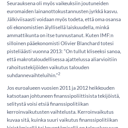
Seurauksena oli myös vaikeuksiin joutuneiden
euromaiden lainanottokustannusten jyrkkä kasvu.
Jälkiviisaasti voidaan myös todeta, että oma osansa
oli ekonomistien älyllisellä laiskuudella, minkä
ammattikunta on itse tunnustanut. Kuten IMF:n
silloinen pääekonomisti Olivier Blanchard totesi
pisteliäästi vuonna 2013: ”On tullut kliseeksi sanoa,
että makrotaloudellisessa ajattelussa aliarvioitiin
rahoitustekijöiden vaikutus talouden
2
suhdannevaihteluihin.”
Jos euroalueen vuosien 2011 ja 2012 heikkouden
katsotaan johtuneen finanssipoliittisista tekijöistä,
selitystä voisi etsiä finanssipolitiikan
kerroinvaikutusten vaihtelusta. Kerroinvaikutus
kuvaa sitä, kuinka suuri vaikutus finanssipolitiikan
kiristämisellä tai keventämisellä on talouskasvuun