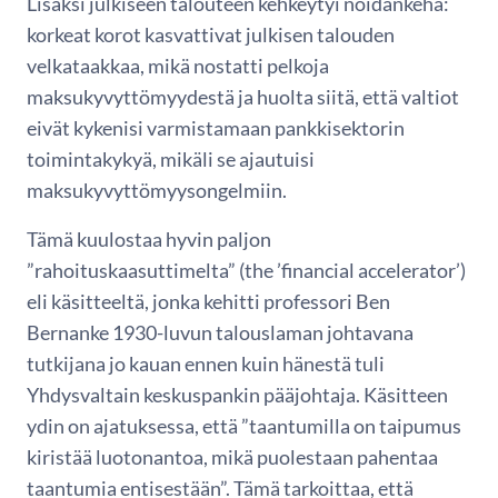
Lisäksi julkiseen talouteen kehkeytyi noidankehä:
korkeat korot kasvattivat julkisen talouden
velkataakkaa, mikä nostatti pelkoja
maksukyvyttömyydestä ja huolta siitä, että valtiot
eivät kykenisi varmistamaan pankkisektorin
toimintakykyä, mikäli se ajautuisi
maksukyvyttömyysongelmiin.
Tämä kuulostaa hyvin paljon
”rahoituskaasuttimelta” (the ’financial accelerator’)
eli käsitteeltä, jonka kehitti professori Ben
Bernanke 1930-luvun talouslaman johtavana
tutkijana jo kauan ennen kuin hänestä tuli
Yhdysvaltain keskuspankin pääjohtaja. Käsitteen
ydin on ajatuksessa, että ”taantumilla on taipumus
kiristää luotonantoa, mikä puolestaan pahentaa
taantumia entisestään”. Tämä tarkoittaa, että