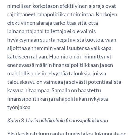
nimellisen korkotason efektiivinen alaraja ovat
rajoittaneet rahapolitiikan toimintaa. Korkojen
efektiviinen alaraja tarkoittaa sitä, että
lainanantaja tai tallettaja ei ole valmis
hyväksymään suurta negatiivista tuottoa, vaan
sijoittaa ennemmin varallisuutensa vaikkapa
käteiseen rahaan. Huomio onkin kiinnittynyt
enenevässä määrin finanssipolitiikkaan ja sen
mahdollisuuksiin elvyttää talouksia, joissa
talouskasvu on vaimeaa ja selvästi potentiaalista
kasvua hitaampaa. Samalla on haastettu
finanssipolitiikan ja rahapolitiikan nykyistä
työnjakoa.
Kalvo 3. Uusia näkökulmia finanssipolitiikkaan
Yksi keskusteluun rantautuneista koulukunnista on