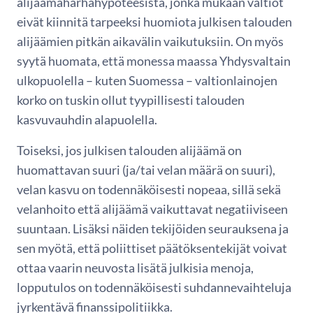
alijäämäharhahypoteesista, jonka mukaan valtiot
eivät kiinnitä tarpeeksi huomiota julkisen talouden
alijäämien pitkän aikavälin vaikutuksiin. On myös
syytä huomata, että monessa maassa Yhdysvaltain
ulkopuolella – kuten Suomessa – valtionlainojen
korko on tuskin ollut tyypillisesti talouden
kasvuvauhdin alapuolella.
Toiseksi, jos julkisen talouden alijäämä on
huomattavan suuri (ja/tai velan määrä on suuri),
velan kasvu on todennäköisesti nopeaa, sillä sekä
velanhoito että alijäämä vaikuttavat negatiiviseen
suuntaan. Lisäksi näiden tekijöiden seurauksena ja
sen myötä, että poliittiset päätöksentekijät voivat
ottaa vaarin neuvosta lisätä julkisia menoja,
lopputulos on todennäköisesti suhdannevaihteluja
jyrkentävä finanssipolitiikka.