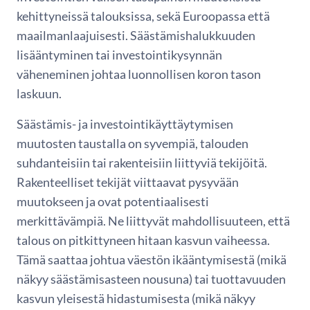
kehittyneissä talouksissa, sekä Euroopassa että
maailmanlaajuisesti. Säästämishalukkuuden
lisääntyminen tai investointikysynnän
väheneminen johtaa luonnollisen koron tason
laskuun.
Säästämis- ja investointikäyttäytymisen
muutosten taustalla on syvempiä, talouden
suhdanteisiin tai rakenteisiin liittyviä tekijöitä.
Rakenteelliset tekijät viittaavat pysyvään
muutokseen ja ovat potentiaalisesti
merkittävämpiä. Ne liittyvät mahdollisuuteen, että
talous on pitkittyneen hitaan kasvun vaiheessa.
Tämä saattaa johtua väestön ikääntymisestä (mikä
näkyy säästämisasteen nousuna) tai tuottavuuden
kasvun yleisestä hidastumisesta (mikä näkyy