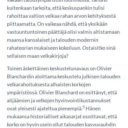
kuitenkaan tarkoita, että keskuspankin tulisi
rahoittaa valtion velkaa rahan arvon kehityksestä
piittaamatta. On vaikeaa nähdä, että yksikään
vastuuntuntoinen päättäjä olisi valmis altistamaan
maansa kansalaiset ja talouden modernin
rahateorian mukaiseen kokeiluun. Ostaisitko sinä
sellaisen maan velkakirjoja?
Toinen äskettäinen keskustelunavaus on Olivier
Blanchardin aloittama keskustelu julkisen talouden
velkarahoituksesta alhaisten korkojen
ympäristössä. Olivier Blanchard on esittänyt, että
alijäämien ja velkojen hyvinvointikustannukset
5
ovat yleisesti ajateltua pienempiä.
Hänen
mukaansa historialliset aikasarjat osoittavat, että
korko on hyvin usein ollut talouden kasvuvauhdin