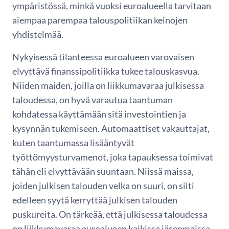
ympäristössä, minkä vuoksi euroalueella tarvitaan
aiempaa parempaa talouspolitiikan keinojen
yhdistelmää.
Nykyisessä tilanteessa euroalueen varovaisen
elvyttävä finanssipolitiikka tukee talouskasvua.
Niiden maiden, joilla on liikkumavaraa julkisessa
taloudessa, on hyvä varautua taantuman
kohdatessa käyttämään sitä investointien ja
kysynnän tukemiseen. Automaattiset vakauttajat,
kuten taantumassa lisääntyvät
työttömyysturvamenot, joka tapauksessa toimivat
tähän eli elvyttävään suuntaan. Niissä maissa,
joiden julkisen talouden velka on suuri, on silti
edelleen syytä kerryttää julkisen talouden
puskureita. On tärkeää, että julkisessa taloudessa
on liikkumavaraa euroalueen kaikissa jäsenmaissa,