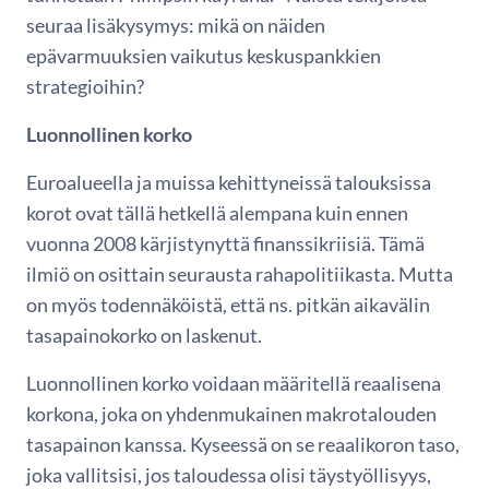
seuraa lisäkysymys: mikä on näiden
epävarmuuksien vaikutus keskuspankkien
strategioihin?
Luonnollinen korko
Euroalueella ja muissa kehittyneissä talouksissa
korot ovat tällä hetkellä alempana kuin ennen
vuonna 2008 kärjistynyttä finanssikriisiä. Tämä
ilmiö on osittain seurausta rahapolitiikasta. Mutta
on myös todennäköistä, että ns. pitkän aikavälin
tasapainokorko on laskenut.
Luonnollinen korko voidaan määritellä reaalisena
korkona, joka on yhdenmukainen makrotalouden
tasapainon kanssa. Kyseessä on se reaalikoron taso,
joka vallitsisi, jos taloudessa olisi täystyöllisyys,