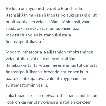
Reilusti on myönnettävä, että Blanchardin
itsensäkään mukaan hänen tarkoituksensa ei ollut
puoltaa julkisen velan lisäämistä sinänsä, vaan
saada aikaan nykyistä monipuolisempaa
keskustelua velan kustannuksista ja
7
finanssipolitiikasta.
Moderni rahateoria ja alijäämien rahoittaminen
velanotolla eivät näin ollen ole mitään
ihmelääkkeitä. Tarvitsemme enemmän tutkimusta
finanssipolitiikan vaihtoehdoista, ennen kuin
päätöksentekijät ovat valmiita hyppäämään
tuntemattomiin vesiin.
Joka tapauksessa on selvää, että finanssipolitiikan
rooli on kasvanut nykyisessä matalien korkojen