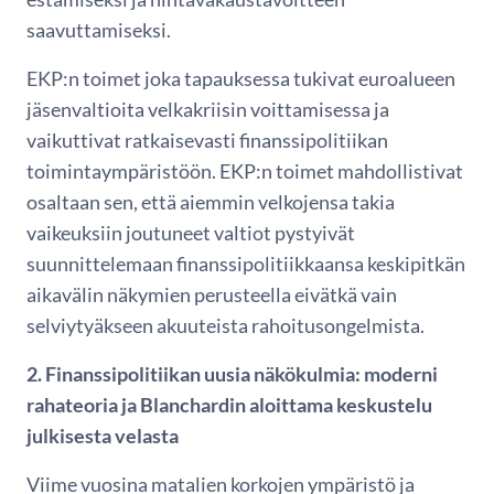
saavuttamiseksi.
EKP:n toimet joka tapauksessa tukivat euroalueen
jäsenvaltioita velkakriisin voittamisessa ja
vaikuttivat ratkaisevasti finanssipolitiikan
toimintaympäristöön. EKP:n toimet mahdollistivat
osaltaan sen, että aiemmin velkojensa takia
vaikeuksiin joutuneet valtiot pystyivät
suunnittelemaan finanssipolitiikkaansa keskipitkän
aikavälin näkymien perusteella eivätkä vain
selviytyäkseen akuuteista rahoitusongelmista.
2. Finanssipolitiikan uusia näkökulmia: moderni
rahateoria ja Blanchardin aloittama keskustelu
julkisesta velasta
Viime vuosina matalien korkojen ympäristö ja