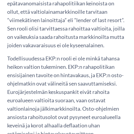
epätavanomaisista rahapolitiikan keinoista on
ollut, että valtiolainamarkkinoille tarvitaan
”viimekätinen lainoittaja” eli ”lender of last resort”.
Sen rooli olisi tarvittaessa rahoittaa valtioita, joilla
on vaikeuksia saada rahoitusta markkinoilta mutta
joiden vakavaraisuus ei ole kyseenalainen.
Todellisuudessa EKP:n rooli ei ole minkä tahansa
heikon valtion tukeminen. EKP:n rahapolitikan
ensisijainen tavoite on hintavakaus, ja EKP:n osto-
ohjelmatkin ovat välineitä sen saavuttamiseksi.
Eurojärjestelmän keskuspankit eivät rahoita
euroalueen valtioita suoraan, vaan ostavat
valtionlainoja jälkimarkkinoilta. Osto-ohjelmien
ansiosta rahoitusolot ovat pysyneet euroalueella
keveinä ja korot alhaalla deflaation uhan
estämiseksi ja hintavakaustavoitteen