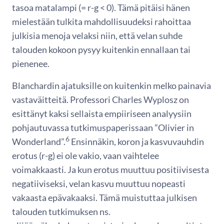
tasoa matalampi (= r-g < 0). Tämä pitäisi hänen
mielestään tulkita mahdollisuudeksi rahoittaa
julkisia menoja velaksi niin, että velan suhde
talouden kokoon pysyy kuitenkin ennallaan tai
pienenee.
Blanchardin ajatuksille on kuitenkin melko painavia
vastaväitteitä. Professori Charles Wyplosz on
esittänyt kaksi sellaista empiiriseen analyysiin
pohjautuvassa tutkimuspaperissaan ”Olivier in
6
Wonderland”.
Ensinnäkin, koron ja kasvuvauhdin
erotus (r-g) ei ole vakio, vaan vaihtelee
voimakkaasti. Ja kun erotus muuttuu positiivisesta
negatiiviseksi, velan kasvu muuttuu nopeasti
vakaasta epävakaaksi. Tämä muistuttaa julkisen
talouden tutkimuksen ns.