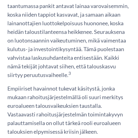
taantumassa pankit antavat lainaa varovaisemmin,
koska niiden tappiot kasvavat, ja samaan aikaan
lainanottajien luottokelpoisuus huononee, koska
heidän taloustilanteensa heikkenee. Seurauksena
on luotonsaannin vaikeutuminen, mikä vaimentaa
kulutus- ja investointikysyntää. Tämä puolestaan
vahvistaa laskusuhdanteita entisestään. Kaikki
nämä tekijät johtavat siihen, että talouskasvu
3
siirtyy peruutusvaiheelle.
Empiiriset havainnot tukevat käsitystä, jonka
mukaan rahoitusjärjestelmällä oli suuri merkitys
euroalueen talousvaikeuksien taustalla.
Vastaavasti rahoitusjärjestelmän toimintakyvyn
palauttamisella on ollut tärkeä rooli euroalueen
talouksien elpymisessä kriisin jälkeen.