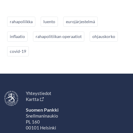
rahapoliikka
luento
eurojärjestelmä
inflaatio
rahapolitiikan operaatiot
ohjauskorko
covid-19
Yhteystiedot
Kartta
Suomen Pankki
Snellmaninaukio
PL 160
00101 Helsinki