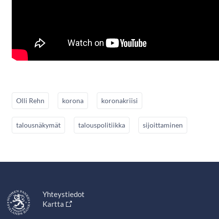
Olli Rehn
korona
koronakriisi
talousnäkymät
talouspolitiikka
sijoittaminen
Yhteystiedot
Kartta