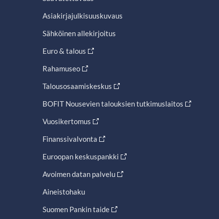
Asiakirjajulkisuuskuvaus
Sähköinen allekirjoitus
Euro & talous
Rahamuseo
Talousosaamiskeskus
BOFIT Nousevien talouksien tutkimuslaitos
Vuosikertomus
Finanssivalvonta
Euroopan keskuspankki
Avoimen datan palvelu
Aineistohaku
Suomen Pankin taide