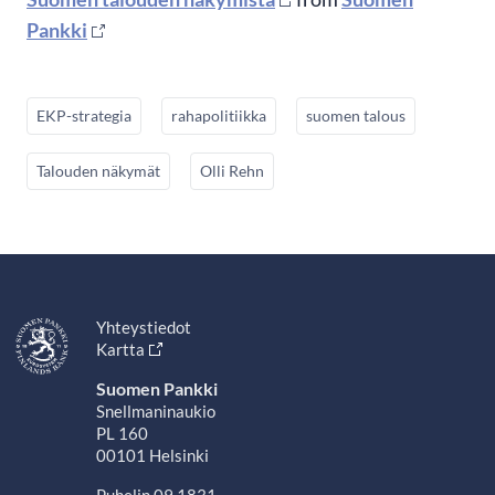
Pankki
EKP-strategia
rahapolitiikka
suomen talous
Talouden näkymät
Olli Rehn
Yhteystiedot
Kartta
Suomen Pankki
Snellmaninaukio
PL 160
00101 Helsinki
Puhelin 09 1831