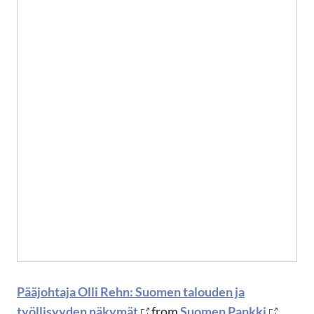
Pääjohtaja Olli Rehn: Suomen talouden ja
työllisyyden näkymät
from
Suomen Pankki