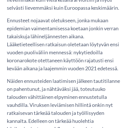
selvästi lievemmäksi kuin Euroopassa keskimäärin.
Ennusteet nojaavat oletukseen, jonka mukaan
epidemian vaimentamisessa koetaan jonkin verran
takaiskuja lähineljännesten aikana.
Lääketieteellisen ratkaisun oletetaan löytyvän ensi
vuoden puoliväliin mennessä: nykytiedoilla
koronarokote otettaneen käyttöön rajatusti ensi
kevään aikana ja laajemmin vuoden 2021 edetessä.
Näiden ennusteiden laatimisen jälkeen tautitilanne
on pahentunut, ja nähtäväksi jää, toteutuuko
talouden vähittäinen elpyminen ennustetulla
vauhdilla. Viruksen leviämisen hillintä onkin nyt
ratkaisevan tärkeää talouden ja työllisyyden
kannalta. Edelleen on tärkeää huolehtia