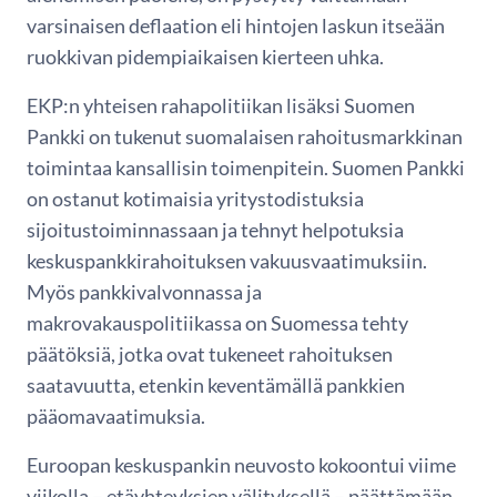
varsinaisen deflaation eli hintojen laskun itseään
ruokkivan pidempiaikaisen kierteen uhka.
EKP:n yhteisen rahapolitiikan lisäksi Suomen
Pankki on tukenut suomalaisen rahoitusmarkkinan
toimintaa kansallisin toimenpitein. Suomen Pankki
on ostanut kotimaisia yritystodistuksia
sijoitustoiminnassaan ja tehnyt helpotuksia
keskuspankkirahoituksen vakuusvaatimuksiin.
Myös pankkivalvonnassa ja
makrovakauspolitiikassa on Suomessa tehty
päätöksiä, jotka ovat tukeneet rahoituksen
saatavuutta, etenkin keventämällä pankkien
pääomavaatimuksia.
Euroopan keskuspankin neuvosto kokoontui viime
viikolla – etäyhteyksien välityksellä – päättämään