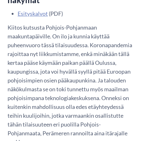
näkymät
Esityskalvot
(PDF)
Kiitos kutsusta Pohjois-Pohjanmaan
maakuntapäiville. On ilo ja kunnia käyttää
puheenvuoro tässä tilaisuudessa. Koronapandemia
rajoittaa nyt liikkumistamme, enkä minäkään tällä
kertaa pääse käymään paikan päällä Oulussa,
kaupungissa, jota voi hyvällä syyllä pitää Euroopan
pohjoisimpien osien pääkaupunkina. Ja talouden
näkökulmasta se on toki tunnettu myös maailman
pohjoisimpana teknologiakeskuksena. Onneksi on
kuitenkin mahdollisuus olla edes etäyhteydessä
teihin kuulijoihin, jotka varmaankin osallistutte
tähän tilaisuuteen eri puolilla Pohjois-
Pohjanmaata, Perämeren rannoilta aina itärajalle