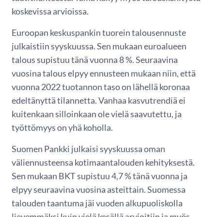
koskevissa arvioissa.
Euroopan keskuspankin tuorein talousennuste
julkaistiin syyskuussa. Sen mukaan euroalueen
talous supistuu tänä vuonna 8 %. Seuraavina
vuosina talous elpyy ennusteen mukaan niin, että
vuonna 2022 tuotannon taso on lähellä koronaa
edeltänyttä tilannetta. Vanhaa kasvutrendiä ei
kuitenkaan silloinkaan ole vielä saavutettu, ja
työttömyys on yhä koholla.
Suomen Pankki julkaisi syyskuussa oman
väliennusteensa kotimaantalouden kehityksestä.
Sen mukaan BKT supistuu 4,7 % tänä vuonna ja
elpyy seuraavina vuosina asteittain. Suomessa
talouden taantuma jäi vuoden alkupuoliskolla
lievemmäksi kuin vielä kesällä arvioitiin ja myös