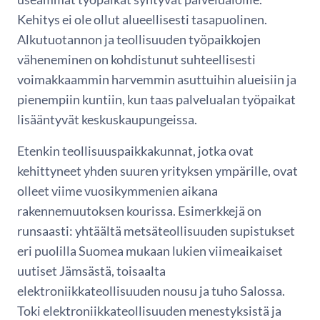
Kehitys ei ole ollut alueellisesti tasapuolinen.
Alkutuotannon ja teollisuuden työpaikkojen
väheneminen on kohdistunut suhteellisesti
voimakkaammin harvemmin asuttuihin alueisiin ja
pienempiin kuntiin, kun taas palvelualan työpaikat
lisääntyvät keskuskaupungeissa.
Etenkin teollisuuspaikkakunnat, jotka ovat
kehittyneet yhden suuren yrityksen ympärille, ovat
olleet viime vuosikymmenien aikana
rakennemuutoksen kourissa. Esimerkkejä on
runsaasti: yhtäältä metsäteollisuuden supistukset
eri puolilla Suomea mukaan lukien viimeaikaiset
uutiset Jämsästä, toisaalta
elektroniikkateollisuuden nousu ja tuho Salossa.
Toki elektroniikkateollisuuden menestyksistä ja