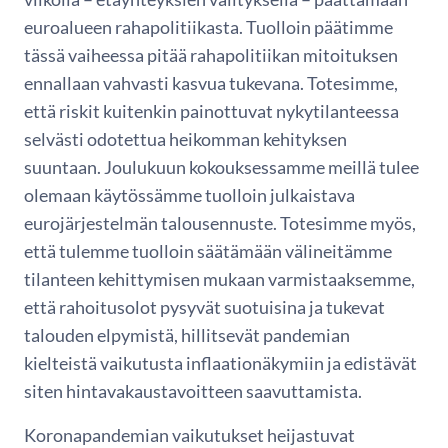
euroalueen rahapolitiikasta. Tuolloin päätimme
tässä vaiheessa pitää rahapolitiikan mitoituksen
ennallaan vahvasti kasvua tukevana. Totesimme,
että riskit kuitenkin painottuvat nykytilanteessa
selvästi odotettua heikomman kehityksen
suuntaan. Joulukuun kokouksessamme meillä tulee
olemaan käytössämme tuolloin julkaistava
eurojärjestelmän talousennuste. Totesimme myös,
että tulemme tuolloin säätämään välineitämme
tilanteen kehittymisen mukaan varmistaaksemme,
että rahoitusolot pysyvät suotuisina ja tukevat
talouden elpymistä, hillitsevät pandemian
kielteistä vaikutusta inflaationäkymiin ja edistävät
siten hintavakaustavoitteen saavuttamista.
Koronapandemian vaikutukset heijastuvat