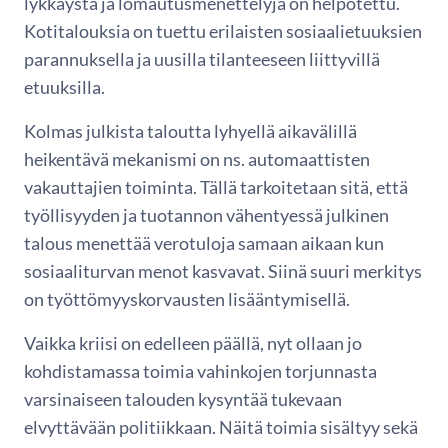
lykkäystä ja lomautusmenettelyjä on helpotettu.
Kotitalouksia on tuettu erilaisten sosiaalietuuksien
parannuksella ja uusilla tilanteeseen liittyvillä
etuuksilla.
Kolmas julkista taloutta lyhyellä aikavälillä
heikentävä mekanismi on ns. automaattisten
vakauttajien toiminta. Tällä tarkoitetaan sitä, että
työllisyyden ja tuotannon vähentyessä julkinen
talous menettää verotuloja samaan aikaan kun
sosiaaliturvan menot kasvavat. Siinä suuri merkitys
on työttömyyskorvausten lisääntymisellä.
Vaikka kriisi on edelleen päällä, nyt ollaan jo
kohdistamassa toimia vahinkojen torjunnasta
varsinaiseen talouden kysyntää tukevaan
elvyttävään politiikkaan. Näitä toimia sisältyy sekä