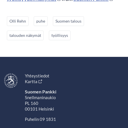
Olli Rehn
puhe
Suomen talous
talouden näkymät
työllisyys
Yhteystiedot
Kartta
Suomen Pankki
Snellmaninaukio
PL 160
00101 Helsinki
Puhelin 09 1831