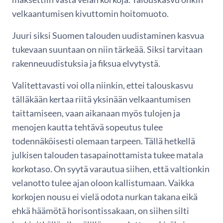
velkaantumisen kivuttomin hoitomuoto.
Juuri siksi Suomen talouden uudistaminen kasvua
tukevaan suuntaan on niin tärkeää. Siksi tarvitaan
rakenneuudistuksia ja fiksua elvytystä.
Valitettavasti voi olla niinkin, ettei talouskasvu
tälläkään kertaa riitä yksinään velkaantumisen
taittamiseen, vaan aikanaan myös tulojen ja
menojen kautta tehtävä sopeutus tulee
todennäköisesti olemaan tarpeen. Tällä hetkellä
julkisen talouden tasapainottamista tukee matala
korkotaso. On syytä varautua siihen, että valtionkin
velanotto tulee ajan oloon kallistumaan. Vaikka
korkojen nousu ei vielä odota nurkan takana eikä
ehkä häämötä horisontissakaan, on siihen silti