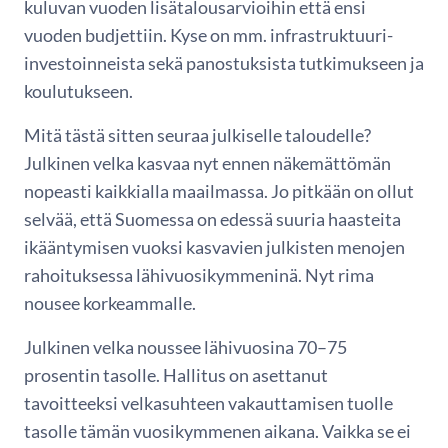
kuluvan vuoden lisätalousarvioihin että ensi
vuoden budjettiin. Kyse on mm. infrastruktuuri-
investoinneista sekä panostuksista tutkimukseen ja
koulutukseen.
Mitä tästä sitten seuraa julkiselle taloudelle?
Julkinen velka kasvaa nyt ennen näkemättömän
nopeasti kaikkialla maailmassa. Jo pitkään on ollut
selvää, että Suomessa on edessä suuria haasteita
ikääntymisen vuoksi kasvavien julkisten menojen
rahoituksessa lähivuosikymmeninä. Nyt rima
nousee korkeammalle.
Julkinen velka noussee lähivuosina 70–75
prosentin tasolle. Hallitus on asettanut
tavoitteeksi velkasuhteen vakauttamisen tuolle
tasolle tämän vuosikymmenen aikana. Vaikka se ei