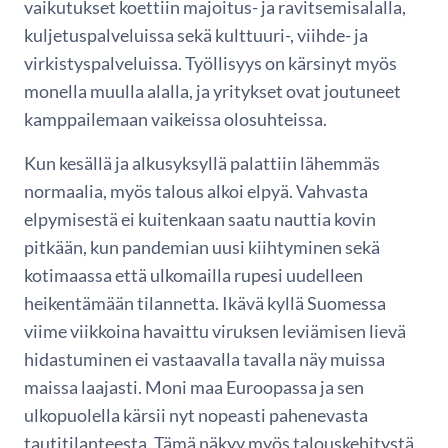
vaikutukset koettiin majoitus- ja ravitsemisalalla,
kuljetuspalveluissa sekä kulttuuri-, viihde- ja
virkistyspalveluissa. Työllisyys on kärsinyt myös
monella muulla alalla, ja yritykset ovat joutuneet
kamppailemaan vaikeissa olosuhteissa.
Kun kesällä ja alkusyksyllä palattiin lähemmäs
normaalia, myös talous alkoi elpyä. Vahvasta
elpymisestä ei kuitenkaan saatu nauttia kovin
pitkään, kun pandemian uusi kiihtyminen sekä
kotimaassa että ulkomailla rupesi uudelleen
heikentämään tilannetta. Ikävä kyllä Suomessa
viime viikkoina havaittu viruksen leviämisen lievä
hidastuminen ei vastaavalla tavalla näy muissa
maissa laajasti. Moni maa Euroopassa ja sen
ulkopuolella kärsii nyt nopeasti pahenevasta
tautitilanteesta. Tämä näkyy myös talouskehitystä