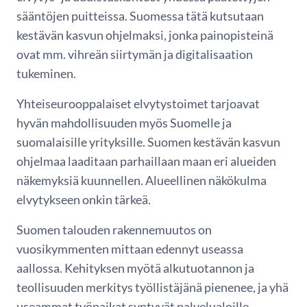
sääntöjen puitteissa. Suomessa tätä kutsutaan
kestävän kasvun ohjelmaksi, jonka painopisteinä
ovat mm. vihreän siirtymän ja digitalisaation
tukeminen.
Yhteiseurooppalaiset elvytystoimet tarjoavat
hyvän mahdollisuuden myös Suomelle ja
suomalaisille yrityksille. Suomen kestävän kasvun
ohjelmaa laaditaan parhaillaan maan eri alueiden
näkemyksiä kuunnellen. Alueellinen näkökulma
elvytykseen onkin tärkeä.
Suomen talouden rakennemuutos on
vuosikymmenten mittaan edennyt useassa
aallossa. Kehityksen myötä alkutuotannon ja
teollisuuden merkitys työllistäjänä pienenee, ja yhä
useammat työpaikat syntyvät palvelualoille.