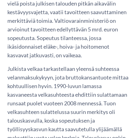
vielä poista julkisen talouden pitkän aikavälin
kestävyysvajetta, vaatii tavoitteen saavuttaminen
merkittäviä toimia. Valtiovarainministeriö on
arvioinut tavoitteen edellyttävän 5 mrd. euron
sopeutusta. Sopeutus tilanteessa, jossa
ikäsidonnaiset eläke-, hoiva- ja hoitomenot
kasvavat jatkuvasti, on vaikeaa.
Julkista velkaa tarkastellaan yleensä suhteessa
velanmaksukykyyn, jota bruttokansantuote mittaa
kohtuullisen hyvin. 1990-luvun lamassa
kasvaneesta velkasuhteesta ehdittiin sulattamaan
runsaat puolet vuoteen 2008 mennessä. Tuon
velkasuhteen sulattelussa suurin merkitys oli
talouskasvulla, koska sopeutuksen ja
työllisyyskasvun kautta saavutetulla ylijäämällä
maksettiin vasta velan korkoja. Talouskasvu onkin