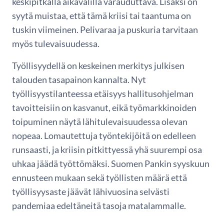
keskipitkällä aikavälillä varauduttava. Lisäksi on
syytä muistaa, että tämä kriisi tai taantuma on
tuskin viimeinen. Pelivaraa ja puskuria tarvitaan
myös tulevaisuudessa.
Työllisyydellä on keskeinen merkitys julkisen
talouden tasapainon kannalta. Nyt
työllisyystilanteessa etäisyys hallitusohjelman
tavoitteisiin on kasvanut, eikä työmarkkinoiden
toipuminen näytä lähitulevaisuudessa olevan
nopeaa. Lomautettuja työntekijöitä on edelleen
runsaasti, ja kriisin pitkittyessä yhä suurempi osa
uhkaa jäädä työttömäksi. Suomen Pankin syyskuun
ennusteen mukaan sekä työllisten määrä että
työllisyysaste jäävät lähivuosina selvästi
pandemiaa edeltäneitä tasoja matalammalle.