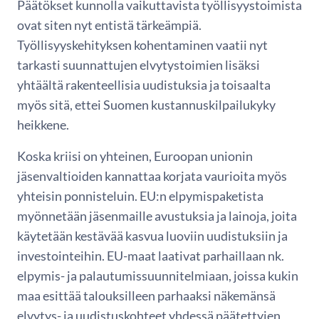
Päätökset kunnolla vaikuttavista työllisyystoimista
ovat siten nyt entistä tärkeämpiä.
Työllisyyskehityksen kohentaminen vaatii nyt
tarkasti suunnattujen elvytystoimien lisäksi
yhtäältä rakenteellisia uudistuksia ja toisaalta
myös sitä, ettei Suomen kustannuskilpailukyky
heikkene.
Koska kriisi on yhteinen, Euroopan unionin
jäsenvaltioiden kannattaa korjata vaurioita myös
yhteisin ponnisteluin. EU:n elpymispaketista
myönnetään jäsenmaille avustuksia ja lainoja, joita
käytetään kestävää kasvua luoviin uudistuksiin ja
investointeihin. EU-maat laativat parhaillaan nk.
elpymis- ja palautumissuunnitelmiaan, joissa kukin
maa esittää talouksilleen parhaaksi näkemänsä
elvytys- ja uudistuskohteet yhdessä päätettyjen