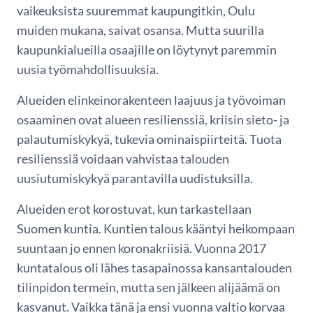
vaikeuksista suuremmat kaupungitkin, Oulu
muiden mukana, saivat osansa. Mutta suurilla
kaupunkialueilla osaajille on löytynyt paremmin
uusia työmahdollisuuksia.
Alueiden elinkeinorakenteen laajuus ja työvoiman
osaaminen ovat alueen resilienssiä, kriisin sieto- ja
palautumiskykyä, tukevia ominaispiirteitä. Tuota
resilienssiä voidaan vahvistaa talouden
uusiutumiskykyä parantavilla uudistuksilla.
Alueiden erot korostuvat, kun tarkastellaan
Suomen kuntia. Kuntien talous kääntyi heikompaan
suuntaan jo ennen koronakriisiä. Vuonna 2017
kuntatalous oli lähes tasapainossa kansantalouden
tilinpidon termein, mutta sen jälkeen alijäämä on
kasvanut. Vaikka tänä ja ensi vuonna valtio korvaa