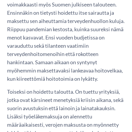
voimakkaasti myös Suomen julkiseen talouteen.
Ensinnäkin on tietysti hoidettu itse sairautta ja
maksettu sen aiheuttamia terveydenhuollon kuluja.
Riippuu pandemian kestosta, kuinka suureksi nämä
menot kasvavat. Ensi vuoden budjetissa on
varauduttu sekä tilanteen vaatimiin
terveydenhoitomenoihin että rokotteen
hankintaan. Samaan aikaan on syntynyt
myöhemmin maksettavaksi lankeavaa hoitovelkaa,
kun kiireettömiä hoitotoimia on lykätty.
Toiseksi on hoidettu taloutta. On tuettu yrityksiä,
jotka ovat kärsineet menetyksiä kriisin aikana, sekä
suorin avustuksin että lainoin ja lainatakauksin.
Lisäksi työeläkemaksuja on alennettu
määräaikaisesti, verojen maksusta on myönnetty