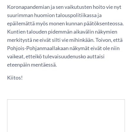
Koronapandemian ja sen vaikutusten hoito vie nyt
suurimman huomion talouspolitiikassa ja
epäilemättä myös monen kunnan päätöksenteossa.
Kuntien talouden pidemmän aikavälin näkymien
merkitystä ne eivät silti vie mihinkään. Toivon, että
Pohjois-Pohjanmaallakaan näkymät eivät ole niin
vaikeat, etteikö tulevaisuudenusko auttaisi
eteenpäin mentäessä.
Kiitos!