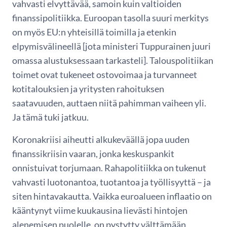
vahvasti elvyttävää, samoin kuin valtioiden
finanssipolitiikka. Euroopan tasolla suuri merkitys
on myös EU:n yhteisillä toimilla ja etenkin
elpymisvälineellä [jota ministeri Tuppurainen juuri
omassa alustuksessaan tarkasteli]. Talouspolitiikan
toimet ovat tukeneet ostovoimaa ja turvanneet
kotitalouksien ja yritysten rahoituksen
saatavuuden, auttaen niitä pahimman vaiheen yli.
Ja tämä tuki jatkuu.
Koronakriisi aiheutti alkukeväällä jopa uuden
finanssikriisin vaaran, jonka keskuspankit
onnistuivat torjumaan. Rahapolitiikka on tukenut
vahvasti luotonantoa, tuotantoa ja työllisyyttä – ja
siten hintavakautta. Vaikka euroalueen inflaatio on
kääntynyt viime kuukausina lievästi hintojen
alenemisen puolelle, on pystytty välttämään