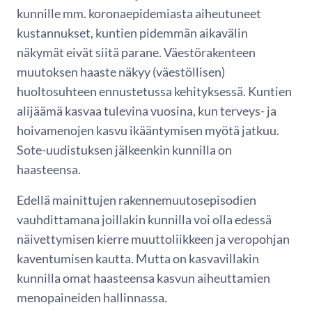
kunnille mm. koronaepidemiasta aiheutuneet
kustannukset, kuntien pidemmän aikavälin
näkymät eivät siitä parane. Väestörakenteen
muutoksen haaste näkyy (väestöllisen)
huoltosuhteen ennustetussa kehityksessä. Kuntien
alijäämä kasvaa tulevina vuosina, kun terveys- ja
hoivamenojen kasvu ikääntymisen myötä jatkuu.
Sote-uudistuksen jälkeenkin kunnilla on
haasteensa.
Edellä mainittujen rakennemuutosepisodien
vauhdittamana joillakin kunnilla voi olla edessä
näivettymisen kierre muuttoliikkeen ja veropohjan
kaventumisen kautta. Mutta on kasvavillakin
kunnilla omat haasteensa kasvun aiheuttamien
menopaineiden hallinnassa.