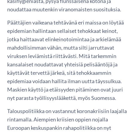
käsihygieniasta, pysyä flunssaisena kotona ja
noudattaa muutenkin viranomaisten suosituksia.
Päättäjien vaikeana tehtävänä eri maissa on löytää
epidemian hallintaan sellaiset tehokkaat keinot,
jotka haittaavat elinkeinotoimintaa ja arkielämää
mahdollisimman vähän, mutta silti jarruttavat
viruksen leviämistä riittävästi. Mitä tarkemmin
kansalaiset noudattavat yhteisiä pelisääntöjä ja
käyttävät tervettä järkeä, sitä tehokkaammin
epidemiaa voidaan hallita ilman uutta täyssulkua.
Maskien käyttö ja etäisyyden pitäminen ovat juuri
nyt parasta työllisyyslääkettä, myös Suomessa.
Talouspolitiikka on vastannut koronakriisiin laajalla
rintamalla. Aiempien kriisien oppien nojalla
Euroopan keskuspankin rahapolitiikka on nyt