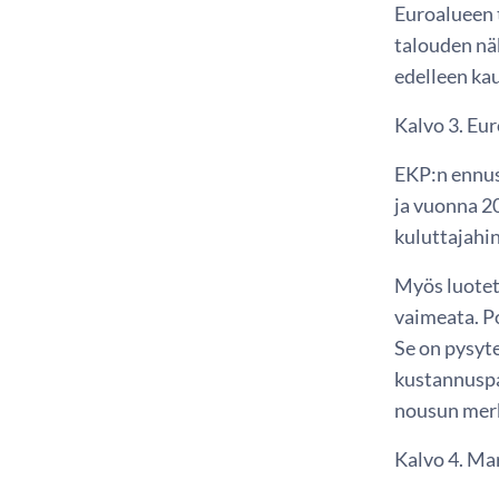
Euroalueen 
talouden nä
edelleen kau
Kalvo 3. Eur
EKP:n ennus
ja vuonna 2
kuluttajahin
Myös luotet
vaimeata. Po
Se on pysyte
kustannuspai
nousun merk
Kalvo 4. Ma