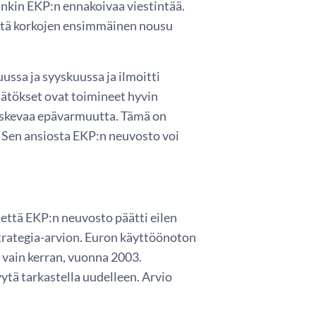
kin EKP:n ennakoivaa viestintää.
että korkojen ensimmäinen nousu
ussa ja syyskuussa ja ilmoitti
äätökset ovat toimineet hyvin
 koskevaa epävarmuutta. Tämä on
 Sen ansiosta EKP:n neuvosto voi
 että EKP:n neuvosto päätti eilen
strategia-arvion. Euron käyttöönoton
 vain kerran, vuonna 2003.
ytä tarkastella uudelleen. Arvio