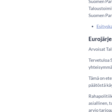
Suomen Pank
Taloustoimit
Suomen Pan
Esityska
Eurojärje
Arvoisat Tal
Tervetuloa S
yhteisymmär
Tämä on eten
päätöstä käy
Rahapolitiik
asiallinen, 
arvio tarjo