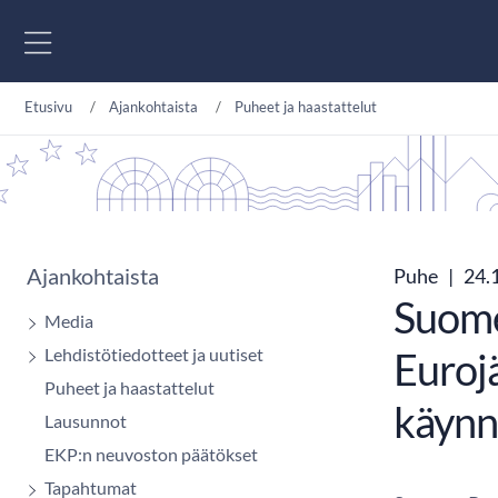
Siirry sisältöön
Etusivu
Ajankohtaista
Puheet ja haastattelut
Ajankohtaista
Puhe
|
24.
Suome
Media
Lehdistötiedotteet ja uutiset
Eurojä
Puheet ja haastattelut
käynni
Lausunnot
EKP:n neuvoston päätökset
Tapahtumat