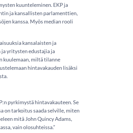
emysten kuunteleminen. EKP ja
in ja kansallisten parlamenttien,
eisöjen kanssa. Myös median rooli
aisuuksia kansalaisten ja
a yritysten edustajia ja
än kuulemaan, miltä tilanne
ustelemaan hintavakauden lisäksi
sta.
KP:n pyrkimystä hintavakauteen. Se
 on tarkoitus saada selville, miten
ieleen mitä John Quincy Adams,
assa, vain olosuhteissa.”