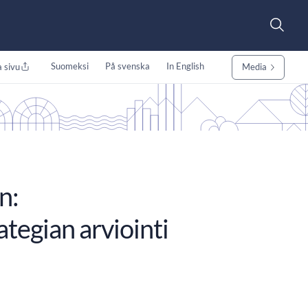
Suomeksi
På svenska
In English
 sivu
Media
n:
ategian arviointi