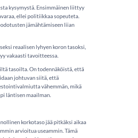
ista kysymystä. Ensimmäinen liittyy
varaa, ellei politiikkaa sopeuteta.
tio-odotusten jämähtämiseen liian
seksi reaalisen lyhyen koron tasoksi,
syy vakaasti tavoitteessa.
iltä tasoilta. On todennäköistä, että
idaan johtuvan siitä, että
estointivalmiutta vähemmän, mikä
pi läntisen maailman.
nollinen korkotaso jää pitkäksi aikaa
aiemmin arvioitua useammin. Tämä