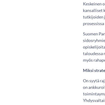
Keskeinen o
kansalliset
tutkijoiden 
prosessissa 
Suomen Pankk
sidosryhmien
opiskelijoit
taloudessa 
myös rahapol
Miksi strat
On syytä raj
on ankkuroi
toimintaymp
Yhdysvaltain