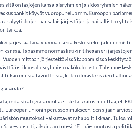
sa sitä on laajojen kansalaisryhmien ja sidosryhmien näk
 keskuspankit käyvät vuoropuhelua mm. Euroopan parlament
ja analyytikkojen, kansalaisjärjestöjen ja paikallisten yht
on tärkeä.
i järjestää tänä vuonna useita keskustelu- ja kuulemistil
 kanssa. Tapaamme normaalistikin tiheään eri järjestöjen j
a. Vuoden mittaan järjestettävissä tapaamisissa keskitytä
näyttää eri kansalaisryhmien näkökulmasta. Tulemme kesk
itiikan muista tavoitteista, kuten ilmastoriskien hallinna
egia-arvio?
ata, mitä strategia-arviolla
ei
ole tarkoitus muuttaa, eli E
tu Euroopan unionin perussopimukseen. Sen sijaan arviossa
äristön muutokset vaikuttavat rahapolitiikkaan. Tulee m
 6. presidentti, aikoinaan totesi, ”En näe muutosta politiik