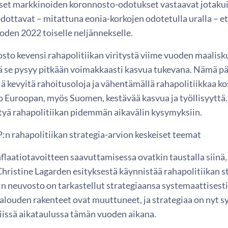
et markkinoiden koronnosto-odotukset vastaavat jotakuin
dottavat – mitattuna eonia-korkojen odotetulla uralla – 
uoden 2022 toiselle neljännekselle.
to kevensi rahapolitiikan viritystä viime vuoden maalisku
tä se pysyy pitkään voimakkaasti kasvua tukevana. Nämä p
llä kevyitä rahoitusoloja ja vähentämällä rahapolitiikkaa
o Euroopan, myös Suomen, kestävää kasvua ja työllisyyttä.
tyä rahapolitiikan pidemmän aikavälin kysymyksiin.
:n rahapolitiikan strategia-arvion keskeiset teemat
flaatiotavoitteen saavuttamisessa ovatkin taustalla siinä,
Christine Lagarden esityksestä käynnistää rahapolitiikan 
n neuvosto on tarkastellut strategiaansa systemaattisesti
louden rakenteet ovat muuttuneet, ja strategiaa on nyt sy
viissä aikataulussa tämän vuoden aikana.