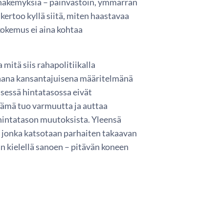
n näkemyksiä – päinvastoin, ymmärrän
kertoo kyllä siitä, miten haastavaa
kokemus ei aina kohtaa
 mitä siis rahapolitiikalla
rhaana kansantajuisena määritelmänä
isessä hintatasossa eivät
Tämä tuo varmuutta ja auttaa
 hintatason muutoksista. Yleensä
, jonka katsotaan parhaiten takaavan
n kielellä sanoen – pitävän koneen