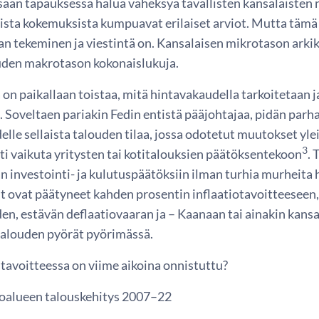
ssään tapauksessa halua väheksyä tavallisten kansalaiste
sista kokemuksista kumpuavat erilaiset arviot. Mutta tämä 
an tekeminen ja viestintä on. Kansalaisen mikrotason arki
den makrotason kokonaislukuja.
 on paikallaan toistaa, mitä hintavakaudella tarkoitetaan ja
n. Soveltaen pariakin Fedin entistä pääjohtajaa, pidän pa
lle sellaista talouden tilaa, jossa odotetut muutokset yle
3
ti vaikuta yritysten tai kotitalouksien päätöksentekoon
. 
n investointi- ja kulutuspäätöksiin ilman turhia murheita
t ovat päätyneet kahden prosentin inflaatiotavoitteeseen
n, estävän deflaatiovaaran ja – Kaanaan tai ainakin kansa
 talouden pyörät pyörimässä.
tavoitteessa on viime aikoina onnistuttu?
roalueen talouskehitys 2007–22