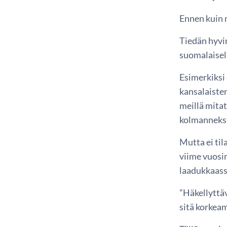
Ennen kuin m
Tiedän hyvin
suomalaisel
Esimerkiksi
kansalaisten
meillä mitat
kolmanneksi 
Mutta ei til
viime vuosin
laadukkaass
”Häkellyttäv
sitä korkeam