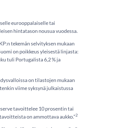
iselle eurooppalaiselle tai
yleisen hintatason nousua vuodessa.
 EKP:n tekemän selvityksen mukaan
omi on poikkeus yleisestä linjasta:
uku tuli Portugalista 6,2 % ja
Yhdysvalloissa on tilastojen mukaan
itenkin viime syksynä julkaistussa
eserve tavoittelee 10 prosentin tai
2
n tavoitteista on ammottava aukko.”