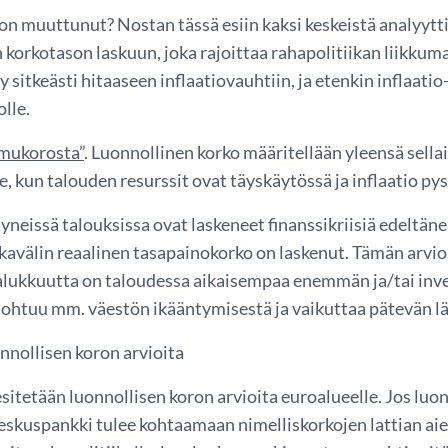
 on muuttunut? Nostan tässä esiin kaksi keskeistä analyytt
 korkotason laskuun, joka rajoittaa rahapolitiikan liikkuma
yy sitkeästi hitaaseen inflaatiovauhtiin, ja etenkin inflaa
olle.
mukorosta”
. Luonnollinen korko määritellään yleensä sellai
ee, kun talouden resurssit ovat täyskäytössä ja inflaatio py
yneissä talouksissa ovat laskeneet finanssikriisiä edeltäne
ikavälin reaalinen tasapainokorko on laskenut. Tämän arvio
lukkuutta on taloudessa aikaisempaa enemmän ja/tai inv
johtuu mm. väestön ikääntymisestä ja vaikuttaa pätevän lä
nnollisen koron arvioita
sitetään luonnollisen koron arvioita euroalueelle. Jos luon
keskuspankki tulee kohtaamaan nimelliskorkojen lattian 