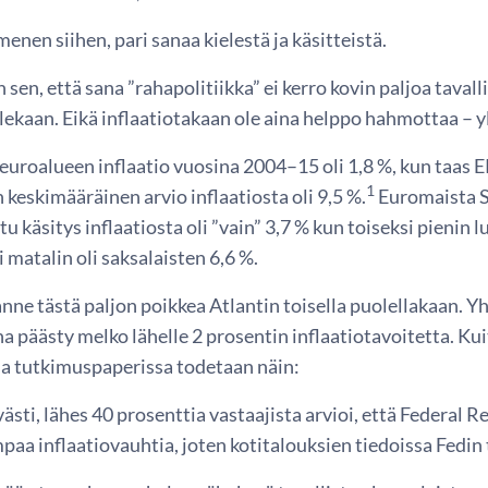
enen siihen, pari sanaa kielestä ja käsitteistä.
 sen, että sana ”rahapolitiikka” ei kerro kovin paljoa tavall
lekaan. Eikä inflaatiotakaan ole aina helppo hahmottaa – 
 euroalueen inflaatio vuosina 2004–15 oli 1,8 %, kun taas
1
 keskimääräinen arvio inflaatiosta oli 9,5 %.
Euromaista Su
tu käsitys inflaatiosta oli ”vain” 3,7 % kun toiseksi pienin l
matalin oli saksalaisten 6,6 %.
anne tästä paljon poikkea Atlantin toisella puolellakaan. 
a päästy melko lähelle 2 prosentin inflaatiotavoitetta. Ku
a tutkimuspaperissa todetaan näin:
ästi, lähes 40 prosenttia vastaajista arvioi, että Federal R
paa inflaatiovauhtia, joten kotitalouksien tiedoissa Fedi