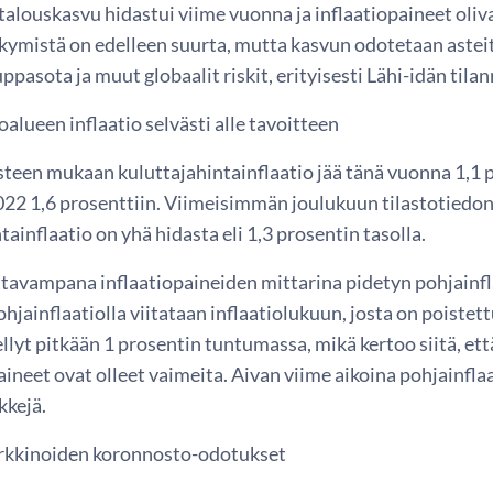
talouskasvu hidastui viime vuonna ja inflaatiopaineet ol
kymistä on edelleen suurta, mutta kasvun odotetaan asteit
ppasota ja muut globaalit riskit, erityisesti Lähi-idän tilan
oalueen inflaatio selvästi alle tavoitteen
teen mukaan kuluttajahintainflaatio jää tänä vuonna 1,1 pr
022 1,6 prosenttiin. Viimeisimmän joulukuun tilastotiedon
tainflaatio on yhä hidasta eli 1,3 prosentin tasolla.
tavampana inflaatiopaineiden mittarina pidetyn pohjainfla
hjainflaatiolla viitataan inflaatiolukuun, josta on poistet
llyt pitkään 1 prosentin tuntumassa, mikä kertoo siitä, ett
neet ovat olleet vaimeita. Aivan viime aikoina pohjainflaa
kejä.
rkkinoiden koronnosto-odotukset