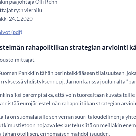
in pääjohtaja Olli Rehn
tajat ry:n vierailu
kki 24.1.2020
lvot (pdf)
stelmän rahapolitiikan strategian arviointi k
oustoimittajat,
uomen Pankkiin tähän perinteikkääseen tilaisuuteen, joka t
ryksessä yhdistyksenne pj. Jarnon kanssa joulun alta ”par
kin siksi parempi aika, että voin tuoreeltaan kuvata teill
nnistää eurojärjestelmän rahapolitiikan strategian arvioint
alla on suomalaisille sen verran suuri taloudellinen ja yht
tutkimustietoon nojaava keskustelu siitä on meilläkin ene
aa tähän otollisen, erinomaisen mahdollisuuden.