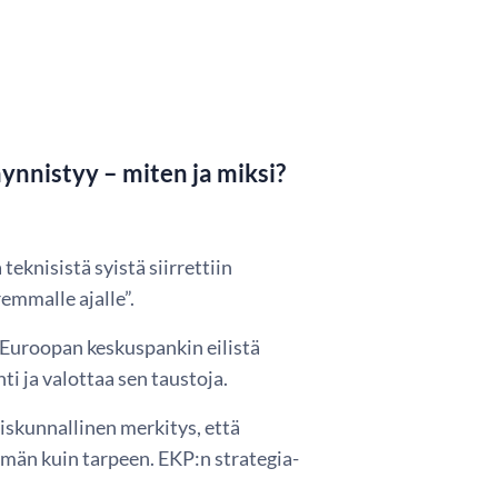
äynnistyy – miten ja miksi?
eknisistä syistä siirrettiin
emmalle ajalle”.
e Euroopan keskuspankin eilistä
i ja valottaa sen taustoja.
eiskunnallinen merkitys, että
mmän kuin tarpeen. EKP:n strategia-