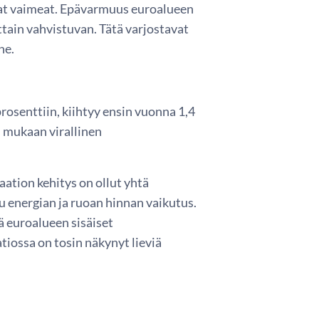
ivat vaimeat. Epävarmuus euroalueen
tain vahvistuvan. Tätä varjostavat
ne.
osenttiin, kiihtyy ensin vuonna 1,4
 mukaan virallinen
ation kehitys on ollut yhtä
tu energian ja ruoan hinnan vaikutus.
ä euroalueen sisäiset
tiossa on tosin näkynyt lieviä