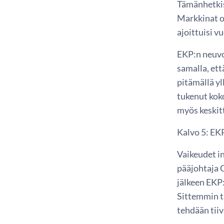
Tämänhetkis
Markkinat o
ajoittuisi v
EKP:n neuvos
samalla, et
pitämällä y
tukenut kok
myös keskit
Kalvo 5: EKP
Vaikeudet in
pääjohtaja 
jälkeen EKP:
Sittemmin ta
tehdään tii