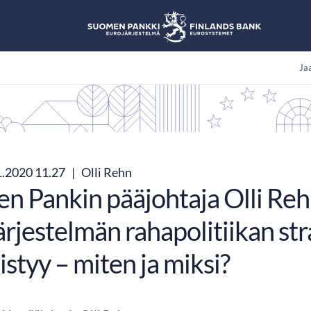
Jaa
1.2020 11.27
|
Olli Rehn
n Pankin pääjohtaja Olli Reh
rjestelmän rahapolitiikan str
styy – miten ja miksi?