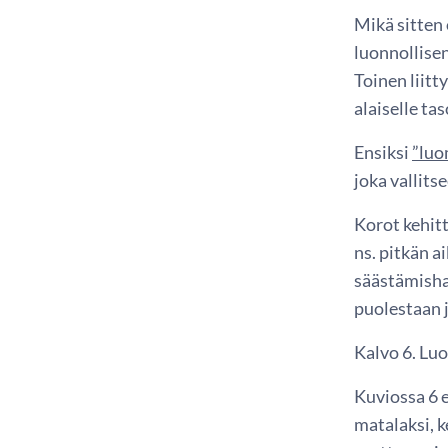
Mikä sitten
luonnollisen
Toinen liitt
alaiselle tas
Ensiksi
”luo
joka vallits
Korot kehitt
ns. pitkän a
säästämisha
puolestaan 
Kalvo 6. Luo
Kuviossa 6 e
matalaksi, 