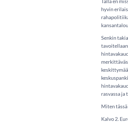
Tällä en mi
hyvin erilai
rahapolitiik
kansantalou
Senkin takia
tavoitellaa
hintavakaude
merkittäväs
keskittymää
keskuspanki
hintavakaude
rasvassa ja
Miten tässä 
Kalvo 2. Eu