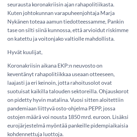
seurausta koronakriisin ajan rahapolitiikasta.
Kuten johtokunnan varapuheenjohtaja Marja
Nykänen toteaa aamun tiedotteessamme, Pankin
tase on silti siinä kunnossa, että arvioidut riskimme
on katettu ja voitonjako valtiolle mahdollista.
Hyvät kuulijat,
Koronakriisin aikana EKP:n neuvosto on
keventänyt rahapolitiikkaa useaan otteeseen,
laajasti ja eri keinoin, jotta rahoitusolot ovat
suotuisat kaikilla talouden sektoreilla. Ohjauskorot
on pidetty hyvin matalina. Vuosi sitten aloitettiin
pandemiaan liittyvä osto-ohjelma PEPP, jossa
ostojen määrä voi nousta 1850 mrd. euroon. Lisäksi
eurojärjestelmä myöntää pankeille pidempiaikaisia
kohdennettuja luottoja.