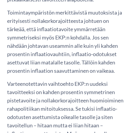
Toimintaympäristön merkittävistä muutoksista ja
erityisesti nollakorkorajoitteesta johtuen on
tärkeää, että inflaatiotavoite ymmärretään
symmetriseksi myös EKP:n kohdalla. Jos sen
nähdään johtavan useammin alle kuin yli kahden
prosentin inflaatiovauhtiin, inflaatio-odotukset
asettuvat liian matalalle tasolle. Tällöin kahden
prosentin inflaation saavuttaminen on vaikeaa.
Varteenotettavin vaihtoehto EKP:n uudeksi
tavoitteeksi on kahden prosentin symmetrinen
pistetavoite ja nollakorkorajoitteen huomioiminen
rahapolitiikan mitoituksessa. Se tukisi inflaatio-
odotusten asettumista oikealle tasolle ja siten
tavoitellun – hitaan mutta ei liian hitaan –