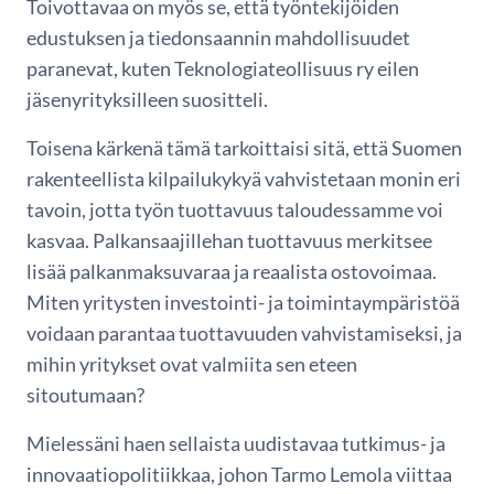
Toivottavaa on myös se, että työntekijöiden
edustuksen ja tiedonsaannin mahdollisuudet
paranevat, kuten Teknologiateollisuus ry eilen
jäsenyrityksilleen suositteli.
Toisena kärkenä tämä tarkoittaisi sitä, että Suomen
rakenteellista kilpailukykyä vahvistetaan monin eri
tavoin, jotta työn tuottavuus taloudessamme voi
kasvaa. Palkansaajillehan tuottavuus merkitsee
lisää palkanmaksuvaraa ja reaalista ostovoimaa.
Miten yritysten investointi- ja toimintaympäristöä
voidaan parantaa tuottavuuden vahvistamiseksi, ja
mihin yritykset ovat valmiita sen eteen
sitoutumaan?
Mielessäni haen sellaista uudistavaa tutkimus- ja
innovaatiopolitiikkaa, johon Tarmo Lemola viittaa