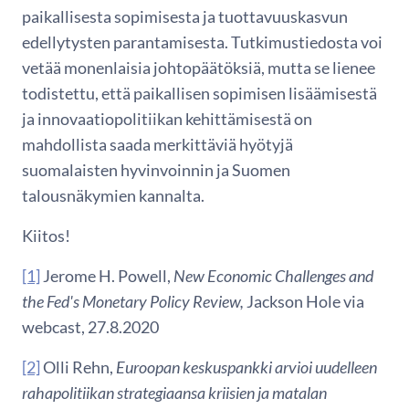
paikallisesta sopimisesta ja tuottavuuskasvun
edellytysten parantamisesta. Tutkimustiedosta voi
vetää monenlaisia johtopäätöksiä, mutta se lienee
todistettu, että paikallisen sopimisen lisäämisestä
ja innovaatiopolitiikan kehittämisestä on
mahdollista saada merkittäviä hyötyjä
suomalaisten hyvinvoinnin ja Suomen
talousnäkymien kannalta.
Kiitos!
[1]
Jerome H. Powell,
New Economic Challenges and
the Fed's Monetary Policy Review,
Jackson Hole via
webcast, 27.8.2020
[2]
Olli Rehn,
Euroopan keskuspankki arvioi uudelleen
rahapolitiikan strategiaansa kriisien ja matalan