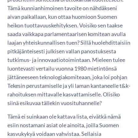
Tämä kunnianhimoinen tavoite on nähdäkseni
aivan paikallaan, kun ottaa huomioon Suomen
heikon tuottavuuskehityksen. Voisiko sen taakse
saada vaikkapa parlamentaarisen komitean avulla
laajan yhteiskunnallisen tuen? Sillä huolehdittaisiin
pitkäjänteisesti julkisen vallan panostuksesta
tutkimus- ja innovaatiotoimintaan. Mieleen tulee
luontevasti vertailu vuonna 1980 mietintönsä
jättäneeseen teknologiakomiteaan, joka loi pohjan
Tekesin perustamiselle ja yli laman kantaneelle t&k-
rahoituksen mittavalle kasvattamiselle. Olisiko
siinä esikuvaa tällekin vuosituhannelle?
Tämä ei suinkaan ole kattava lista, eivätkä nämä
esiin nostamani asiat ole ainoita, joilla Suomen
kasvukykyä voidaan vahvistaa. Sellaisia