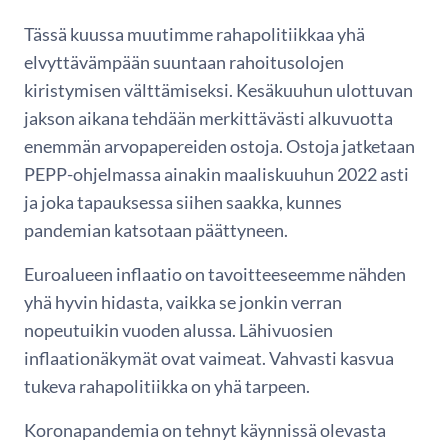
Tässä kuussa muutimme rahapolitiikkaa yhä
elvyttävämpään suuntaan rahoitusolojen
kiristymisen välttämiseksi. Kesäkuuhun ulottuvan
jakson aikana tehdään merkittävästi alkuvuotta
enemmän arvopapereiden ostoja. Ostoja jatketaan
PEPP-ohjelmassa ainakin maaliskuuhun 2022 asti
ja joka tapauksessa siihen saakka, kunnes
pandemian katsotaan päättyneen.
Euroalueen inflaatio on tavoitteeseemme nähden
yhä hyvin hidasta, vaikka se jonkin verran
nopeutuikin vuoden alussa. Lähivuosien
inflaationäkymät ovat vaimeat. Vahvasti kasvua
tukeva rahapolitiikka on yhä tarpeen.
Koronapandemia on tehnyt käynnissä olevasta