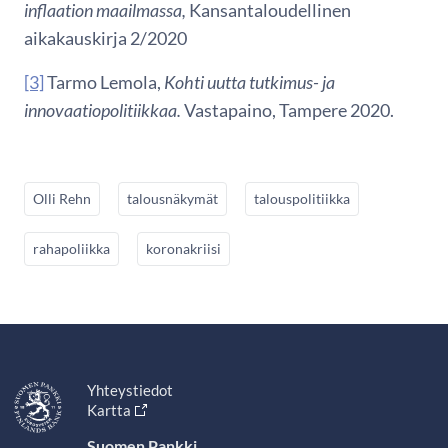
inflaation maailmassa,
Kansantaloudellinen
aikakauskirja 2/2020
[3]
Tarmo Lemola,
Kohti uutta tutkimus- ja
innovaatiopolitiikkaa.
Vastapaino, Tampere 2020.
Olli Rehn
talousnäkymät
talouspolitiikka
rahapoliikka
koronakriisi
Yhteystiedot
Kartta
Suomen Pankki