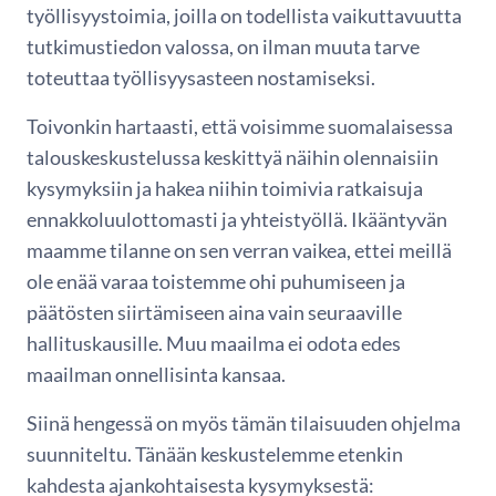
työllisyystoimia, joilla on todellista vaikuttavuutta
tutkimustiedon valossa, on ilman muuta tarve
toteuttaa työllisyysasteen nostamiseksi.
Toivonkin hartaasti, että voisimme suomalaisessa
talouskeskustelussa keskittyä näihin olennaisiin
kysymyksiin ja hakea niihin toimivia ratkaisuja
ennakkoluulottomasti ja yhteistyöllä. Ikääntyvän
maamme tilanne on sen verran vaikea, ettei meillä
ole enää varaa toistemme ohi puhumiseen ja
päätösten siirtämiseen aina vain seuraaville
hallituskausille. Muu maailma ei odota edes
maailman onnellisinta kansaa.
Siinä hengessä on myös tämän tilaisuuden ohjelma
suunniteltu. Tänään keskustelemme etenkin
kahdesta ajankohtaisesta kysymyksestä: