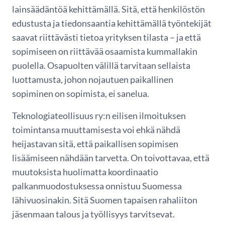
lainsäädäntöä kehittämällä. Sitä, että henkilöstön
edustusta ja tiedonsaantia kehittämällä työntekijät
saavat riittävästi tietoa yrityksen tilasta – ja että
sopimiseen on riittävää osaamista kummallakin
puolella. Osapuolten välillä tarvitaan sellaista
luottamusta, johon nojautuen paikallinen
sopiminen on sopimista, ei sanelua.
Teknologiateollisuus ry:n eilisen ilmoituksen
toimintansa muuttamisesta voi ehkä nähdä
heijastavan sitä, että paikallisen sopimisen
lisäämiseen nähdään tarvetta. On toivottavaa, että
muutoksista huolimatta koordinaatio
palkanmuodostuksessa onnistuu Suomessa
lähivuosinakin. Sitä Suomen tapaisen rahaliiton
jäsenmaan talous ja työllisyys tarvitsevat.