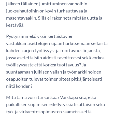
jälkeen tällainen jumittuminen vanhoihin
juoksuhautoihin on kovin turhauttavaa ja
masentavaakin. Sillä ei rakenneta mitään uutta ja
kestävää.
Pystyisimmekö yksinkertaistavien
vastakkainasettelujen sijaan harkitsemaan sellaista
kahden kärjen työllisyys- ja tuottavuuslinjausta,
jossa asetettaisiin aidosti tavoitteeksi sekä korkea
työllisyysaste että korkea tuottavuus? Ja
suuntaamaan julkisen vallan ja työmarkkinoiden
osapuolten tulevat toimenpiteet pitkäjänteisesti
niitä kohden?
Mitä tämä voisi tarkoittaa? Vaikkapa sitä, että
paikallisen sopimisen edellytyksiä lisättäisiin sekä
työ- ja virkaehtosopimusten raameissa että