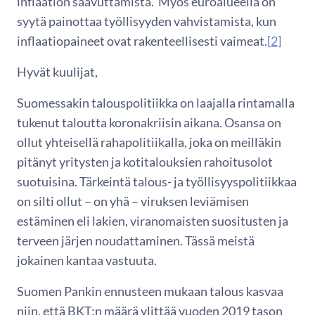
inflaation saavuttamista. Myös euroalueella on
syytä painottaa työllisyyden vahvistamista, kun
inflaatiopaineet ovat rakenteellisesti vaimeat.
[2]
Hyvät kuulijat,
Suomessakin talouspolitiikka on laajalla rintamalla
tukenut taloutta koronakriisin aikana. Osansa on
ollut yhteisellä rahapolitiikalla, joka on meilläkin
pitänyt yritysten ja kotitalouksien rahoitusolot
suotuisina. Tärkeintä talous- ja työllisyyspolitiikkaa
on silti ollut – on yhä – viruksen leviämisen
estäminen eli lakien, viranomaisten suositusten ja
terveen järjen noudattaminen. Tässä meistä
jokainen kantaa vastuuta.
Suomen Pankin ennusteen mukaan talous kasvaa
niin, että BKT:n määrä ylittää vuoden 2019 tason