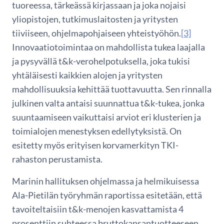
tuoreessa, tärkeässä kirjassaan ja joka nojaisi
yliopistojen, tutkimuslaitosten ja yritysten
tiiviiseen, ohjelmapohjaiseen yhteistyöhön.
[3]
Innovaatiotoimintaa on mahdollista tukea laajalla
ja pysyvällä t&k-verohelpotuksella, joka tukisi
yhtäläisesti kaikkien alojen ja yritysten
mahdollisuuksia kehittää tuottavuutta. Sen rinnalla
julkinen valta antaisi suunnattua t&k-tukea, jonka
suuntaamiseen vaikuttaisi arviot eri klusterien ja
toimialojen menestyksen edellytyksistä. On
esitetty myös erityisen korvamerkityn TKI-
rahaston perustamista.
Marinin hallituksen ohjelmassa ja helmikuisessa
Ala-Pietilän työryhmän raportissa esitetään, että
tavoiteltaisiin t&k-menojen kasvattamista 4
prosenttiin suhteessa bruttokansantuotteeseen.