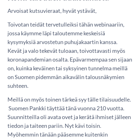
Arvoisat kutsuvieraat, hyvät ystävät,
Toivotan teidät tervetulleiksi tähän webinaariin,
jossa käymme läpi taloutemme keskeisiä
kysymyksiä arvostetun puhujakaartin kanssa.
Kevät ja valo tekevät tuloaan, toivottavasti myös
koronapandemian osalta. Epävarmempaa sen sijaan
on, kuinka keväinen tai syksyinen tunnelma meillä
on Suomen pidemmän aikavälin talousnäkymien
suhteen.
Meillä on myös toinen tärkeä syy tälle tilaisuudelle.
Suomen Pankki täyttää tänä vuonna 210 vuotta.
Suunnitteilla oli avata ovet ja kerätä ihmiset jälleen
tiedon ja taiteen pariin. Nyt kävi toisin.
Myöhemmin tänään pääsemme kuitenkin