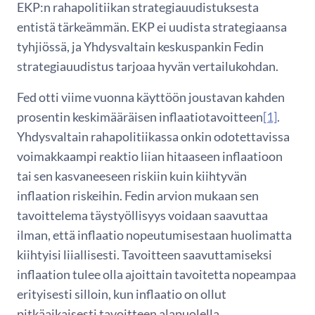
EKP:n rahapolitiikan strategiauudistuksesta
entistä tärkeämmän. EKP ei uudista strategiaansa
tyhjiössä, ja Yhdysvaltain keskuspankin Fedin
strategiauudistus tarjoaa hyvän vertailukohdan.
Fed otti viime vuonna käyttöön joustavan kahden
prosentin keskimääräisen inflaatiotavoitteen
[1]
.
Yhdysvaltain rahapolitiikassa onkin odotettavissa
voimakkaampi reaktio liian hitaaseen inflaatioon
tai sen kasvaneeseen riskiin kuin kiihtyvän
inflaation riskeihin. Fedin arvion mukaan sen
tavoittelema täystyöllisyys voidaan saavuttaa
ilman, että inflaatio nopeutumisestaan huolimatta
kiihtyisi liiallisesti. Tavoitteen saavuttamiseksi
inflaation tulee olla ajoittain tavoitetta nopeampaa
erityisesti silloin, kun inflaatio on ollut
pitkäaikaisesti tavoitteen alapuolella.