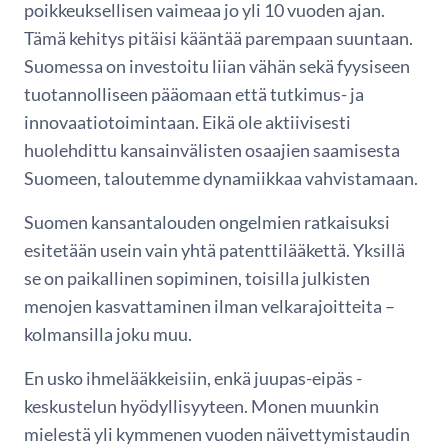
poikkeuksellisen vaimeaa jo yli 10 vuoden ajan.
Tämä kehitys pitäisi kääntää parempaan suuntaan.
Suomessa on investoitu liian vähän sekä fyysiseen
tuotannolliseen pääomaan että tutkimus- ja
innovaatiotoimintaan. Eikä ole aktiivisesti
huolehdittu kansainvälisten osaajien saamisesta
Suomeen, taloutemme dynamiikkaa vahvistamaan.
Suomen kansantalouden ongelmien ratkaisuksi
esitetään usein vain yhtä patenttilääkettä. Yksillä
se on paikallinen sopiminen, toisilla julkisten
menojen kasvattaminen ilman velkarajoitteita –
kolmansilla joku muu.
En usko ihmelääkkeisiin, enkä juupas-eipäs -
keskustelun hyödyllisyyteen. Monen muunkin
mielestä yli kymmenen vuoden näivettymistaudin