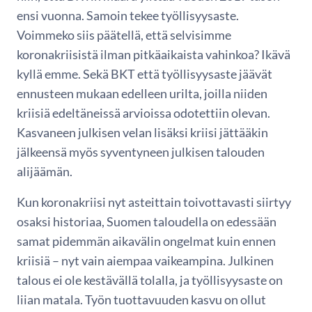
ensi vuonna. Samoin tekee työllisyysaste.
Voimmeko siis päätellä, että selvisimme
koronakriisistä ilman pitkäaikaista vahinkoa? Ikävä
kyllä emme. Sekä BKT että työllisyysaste jäävät
ennusteen mukaan edelleen urilta, joilla niiden
kriisiä edeltäneissä arvioissa odotettiin olevan.
Kasvaneen julkisen velan lisäksi kriisi jättääkin
jälkeensä myös syventyneen julkisen talouden
alijäämän.
Kun koronakriisi nyt asteittain toivottavasti siirtyy
osaksi historiaa, Suomen taloudella on edessään
samat pidemmän aikavälin ongelmat kuin ennen
kriisiä – nyt vain aiempaa vaikeampina. Julkinen
talous ei ole kestävällä tolalla, ja työllisyysaste on
liian matala. Työn tuottavuuden kasvu on ollut