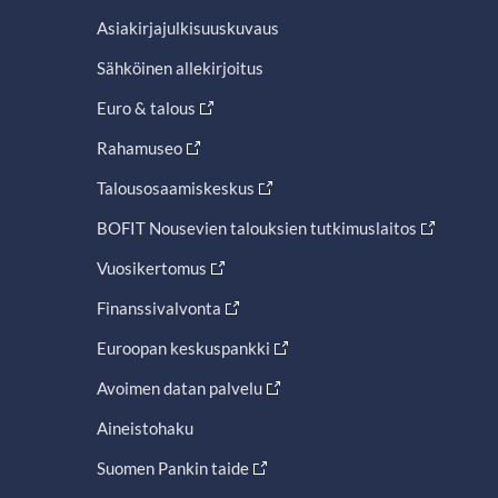
Asiakirjajulkisuuskuvaus
Sähköinen allekirjoitus
Euro & talous
Rahamuseo
Talousosaamiskeskus
BOFIT Nousevien talouksien tutkimuslaitos
Vuosikertomus
Finanssivalvonta
Euroopan keskuspankki
Avoimen datan palvelu
Aineistohaku
Suomen Pankin taide