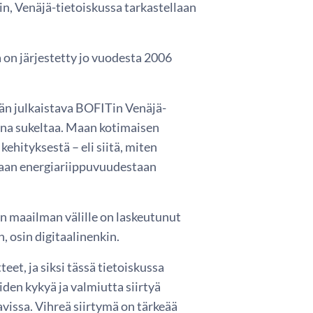
, Venäjä-tietoiskussa tarkastellaan
 on järjestetty jo vuodesta 2006
ään julkaistava BOFITin Venäjä-
onna sukeltaa. Maan kotimaisen
ehityksestä – eli siitä, miten
maan energiariippuvuudestaan
n maailman välille on laskeutunut
, osin digitaalinenkin.
eet, ja siksi tässä tietoiskussa
den kykyä ja valmiutta siirtyä
avissa. Vihreä siirtymä on tärkeää