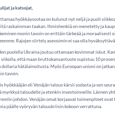
lijat ja katsojat,
ttamaa hyökkäyssotaa on kulunut nyt neljä ja puoli viikkoa
iitä raskaimman taakan. Ihmishenkiä on menetetty ja kaupu
eminen monin tavoin on erittäin tärkeää ja moraalisesti oi
eemme. Rajojen siirtely asevoimin ei saa olla hyväksyttävä
en puolella Ukraina joutuu ottamaan kovimmat iskut. Ka
a viikolla, että maan bruttokansantuote supistuu 10 prose
ia dollaria hätälainoitusta. Myös Euroopan unioni on jatka
in tavoin.
s hyökkääjän eli Venäjän talous kärsii sodasta ja sen se
ä myrkkyä taloudelle ja etenkin investoinneille. Lännen y
Kremlin johdon. Venäjän omat korjaavat toimenpiteet ovat 
ia päälle vyöryvän talouskriisin kokoon verrattuna.