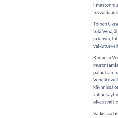
ilmastonmuut
turvallisuus
Toinen Ukra
tuki Venäjäl
ja lapsia, t
vaikutusval
Kiinan ja V
murentamisek
palauttamise
Venäjä ovatk
käynnissä on
vallankäytön
oikeusvalti
Vaikeissa ti