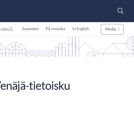
Suomeksi
På svenska
In English
 sivu
Media
Venäjä-tietoisku