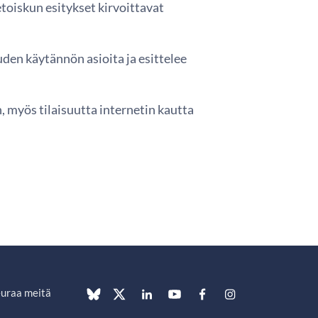
etoiskun esitykset kirvoittavat
uden käytännön asioita ja esittelee
un, myös tilaisuutta internetin kautta
uraa meitä