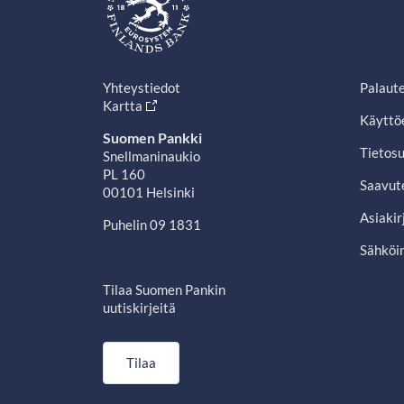
Yhteystiedot
Palaut
Kartta
Käyttö
Suomen Pankki
Tietosu
Snellmaninaukio
PL 160
Saavut
00101 Helsinki
Asiakir
Puhelin 09 1831
Sähköin
Tilaa Suomen Pankin
uutiskirjeitä
Tilaa