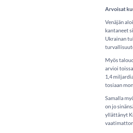
Arvoisat kuu
Venäjän aloi
kantaneet s
Ukrainan tuk
turvallisuut
Myös taloud
arvioi toiss
1,4 miljard
tosiaan mon
Samalla myö
on jo sinäns
yllättänyt 
vaatimattom