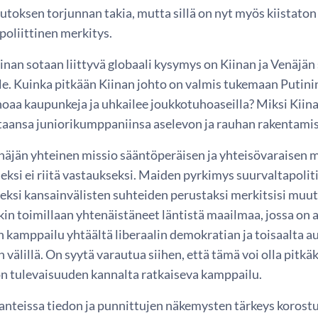
oksen torjunnan takia, mutta sillä on nyt myös kiistaton j
poliittinen merkitys.
inan sotaan liittyvä globaali kysymys on Kiinan ja Venäjä
le. Kuinka pitkään Kiinan johto on valmis tukemaan Putinin
uhoaa kaupunkeja ja uhkailee joukkotuhoaseilla? Miksi Kiin
taansa juniorikumppaniinsa aselevon ja rauhan rakentamis
enäjän yhteinen missio sääntöperäisen ja yhteisövaraisen
si ei riitä vastaukseksi. Maiden pyrkimys suurvaltapolitii
ksi kansainvälisten suhteiden perustaksi merkitsisi muuto
in toimillaan yhtenäistäneet läntistä maailmaa, jossa on 
 kamppailu yhtäältä liberaalin demokratian ja toisaalta au
 välillä. On syytä varautua siihen, että tämä voi olla pitkä
on tulevaisuuden kannalta ratkaiseva kamppailu.
lanteissa tiedon ja punnittujen näkemysten tärkeys korost