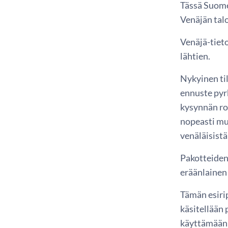
Tässä Suome
Venäjän tal
Venäjä-tieto
lähtien.
Nykyinen ti
ennuste pyr
kysynnän rom
nopeasti mu
venäläisistä
Pakotteiden
eräänlainen 
Tämän esirip
käsitellään 
käyttämään m