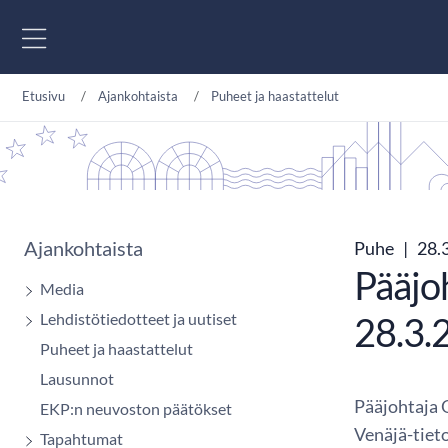
Siirry sisältöön
Etusivu
Ajankohtaista
Puheet ja haastattelut
Ajankohtaista
Puhe
|
28.
Pääjoh
Media
Lehdistötiedotteet ja uutiset
28.3.
Puheet ja haastattelut
Lausunnot
Pääjohtaja 
EKP:n neuvoston päätökset
Venäjä-tiet
Tapahtumat