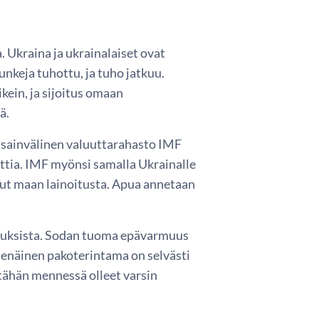
. Ukraina ja ukrainalaiset ovat
nkeja tuhottu, ja tuho jatkuu.
kein, ja sijoitus omaan
ä.
nsainvälinen valuuttarahasto IMF
nttia. IMF myönsi samalla Ukrainalle
nut maan lainoitusta. Apua annetaan
urauksista. Sodan tuoma epävarmuus
htenäinen pakoterintama on selvästi
tähän mennessä olleet varsin