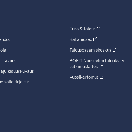
e
Euro & talous
ehdot
Rahamuseo
oja
Talousosaamiskeskus
ettavuus
BOFIT Nousevien talouksien
tutkimuslaitos
jajulkisuuskuvaus
Vuosikertomus
en allekirjoitus