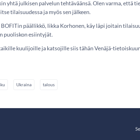
kin yhtä julkisen palvelun tehtäväänsä. Olen varma, että ti
itse tilaisuudessa ja myös sen jälkeen.
BOFITin päällikkö, Iikka Korhonen, käy läpi joitain tilaisu
 puoliskon esiintyjät.
aikille kuulijoille ja katsojille siis tähän Venäjä-tietoisku
sku
Ukraina
talous
Se