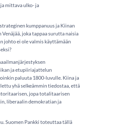
a mittava ulko- ja
n strateginen kumppanuus ja Kiinan
 Venäjää, joka tappaa surutta naisia
an johto ei ole valmis käyttämään
eksi?
 maailmanjärjestyksen
kan ja etupiiriajattelun
inkin paluuta 1800-luvulle. Kiina ja
alettu yhä selkeämmin tiedostaa, että
toritaarisen, jopa totalitaarisen
kin, liberaalin demokratian ja
uu. Suomen Pankki toteuttaa tällä