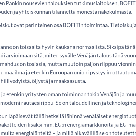
n Pankin nousevien talouksien tutkimuslaitoksen, BOFITin
ouden ja yhteiskunnan tilannetta monesta näkökulmasta.
iskut ovat perinteinen osa BOFITin toimintaa. Tietoiskuja
lanne on toisaalta hyvin kaukana normaalista. Siksipä tän
kii arvioimaan sitä, miten syvälle Venäjän talous tänä vu
ahdus on tosiasia, mutta muutoin paljon riippuu viennin k
u maailma ja etenkin Euroopan unioni pystyy irrottautu
 hiilivedyistä, öljystä ja maakaasusta.
 ja etenkin yritysten oman toiminnan takia Venäjän ja muu
moderni rautaesirippu. Se on taloudellinen ja teknologinen
un läpäisevät tällä hetkellä lähinnä venäläiset energiatuott
pakotteiden lisäksi mm. EU:n energiamarkkinoita ja EU-mai
uita energialähteitä – ja millä aikavälillä se on toteutett