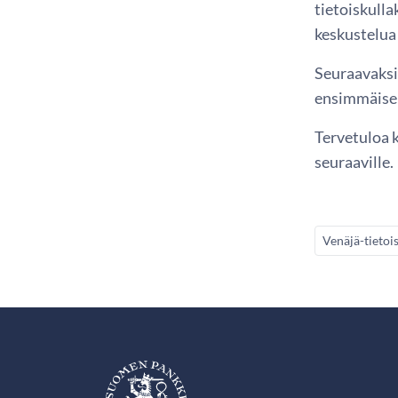
tietoiskulla
keskustelua 
Seuraavaksi 
ensimmäisen
Tervetuloa k
seuraaville.
Venäjä-tietoi