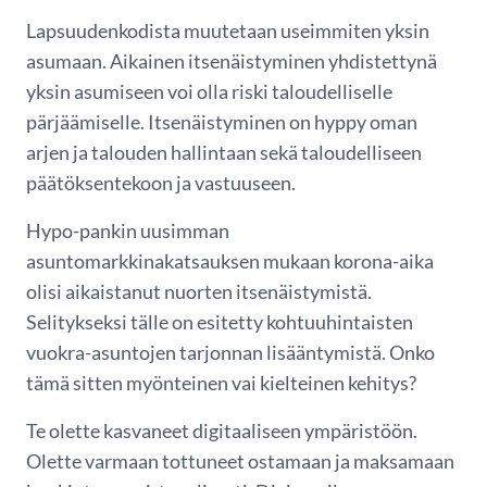
Lapsuudenkodista muutetaan useimmiten yksin
asumaan. Aikainen itsenäistyminen yhdistettynä
yksin asumiseen voi olla riski taloudelliselle
pärjäämiselle. Itsenäistyminen on hyppy oman
arjen ja talouden hallintaan sekä taloudelliseen
päätöksentekoon ja vastuuseen.
Hypo-pankin uusimman
asuntomarkkinakatsauksen mukaan korona-aika
olisi aikaistanut nuorten itsenäistymistä.
Selitykseksi tälle on esitetty kohtuuhintaisten
vuokra-asuntojen tarjonnan lisääntymistä. Onko
tämä sitten myönteinen vai kielteinen kehitys?
Te olette kasvaneet digitaaliseen ympäristöön.
Olette varmaan tottuneet ostamaan ja maksamaan