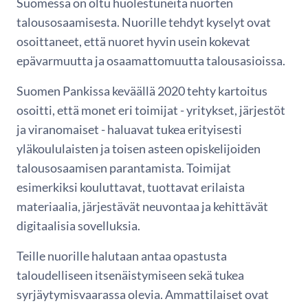
Suomessa on oltu huolestuneita nuorten
talousosaamisesta. Nuorille tehdyt kyselyt ovat
osoittaneet, että nuoret hyvin usein kokevat
epävarmuutta ja osaamattomuutta talousasioissa.
Suomen Pankissa keväällä 2020 tehty kartoitus
osoitti, että monet eri toimijat - yritykset, järjestöt
ja viranomaiset - haluavat tukea erityisesti
yläkoululaisten ja toisen asteen opiskelijoiden
talousosaamisen parantamista. Toimijat
esimerkiksi kouluttavat, tuottavat erilaista
materiaalia, järjestävät neuvontaa ja kehittävät
digitaalisia sovelluksia.
Teille nuorille halutaan antaa opastusta
taloudelliseen itsenäistymiseen sekä tukea
syrjäytymisvaarassa olevia. Ammattilaiset ovat