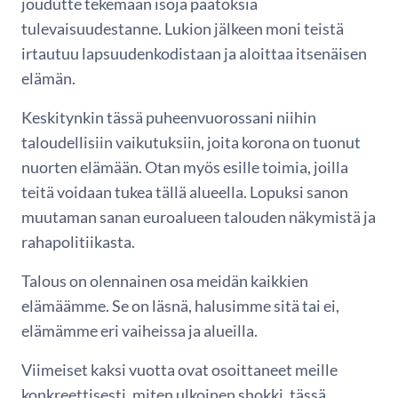
joudutte tekemään isoja päätöksiä
tulevaisuudestanne. Lukion jälkeen moni teistä
irtautuu lapsuudenkodistaan ja aloittaa itsenäisen
elämän.
Keskitynkin tässä puheenvuorossani niihin
taloudellisiin vaikutuksiin, joita korona on tuonut
nuorten elämään. Otan myös esille toimia, joilla
teitä voidaan tukea tällä alueella. Lopuksi sanon
muutaman sanan euroalueen talouden näkymistä ja
rahapolitiikasta.
Talous on olennainen osa meidän kaikkien
elämäämme. Se on läsnä, halusimme sitä tai ei,
elämämme eri vaiheissa ja alueilla.
Viimeiset kaksi vuotta ovat osoittaneet meille
konkreettisesti, miten ulkoinen shokki, tässä