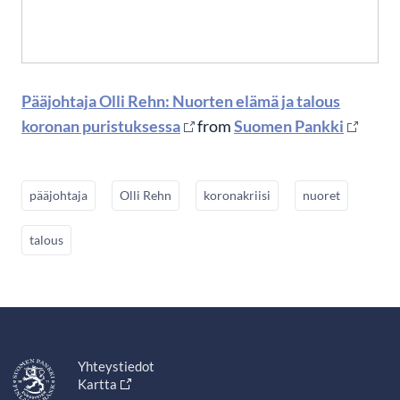
Pääjohtaja Olli Rehn: Nuorten elämä ja talous
koronan puristuksessa
from
Suomen Pankki
pääjohtaja
Olli Rehn
koronakriisi
nuoret
talous
Yhteystiedot
Kartta