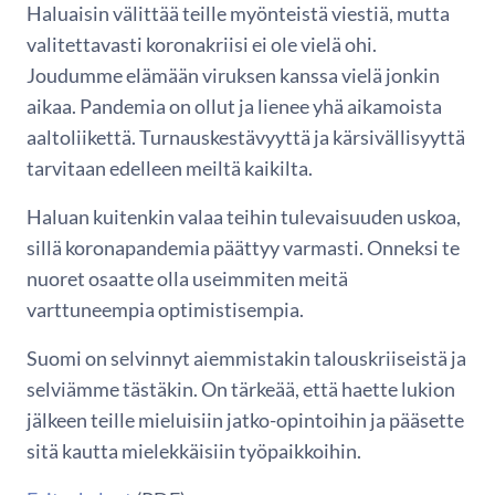
Haluaisin välittää teille myönteistä viestiä, mutta
valitettavasti koronakriisi ei ole vielä ohi.
Joudumme elämään viruksen kanssa vielä jonkin
aikaa. Pandemia on ollut ja lienee yhä aikamoista
aaltoliikettä. Turnauskestävyyttä ja kärsivällisyyttä
tarvitaan edelleen meiltä kaikilta.
Haluan kuitenkin valaa teihin tulevaisuuden uskoa,
sillä koronapandemia päättyy varmasti. Onneksi te
nuoret osaatte olla useimmiten meitä
varttuneempia optimistisempia.
Suomi on selvinnyt aiemmistakin talouskriiseistä ja
selviämme tästäkin. On tärkeää, että haette lukion
jälkeen teille mieluisiin jatko-opintoihin ja pääsette
sitä kautta mielekkäisiin työpaikkoihin.