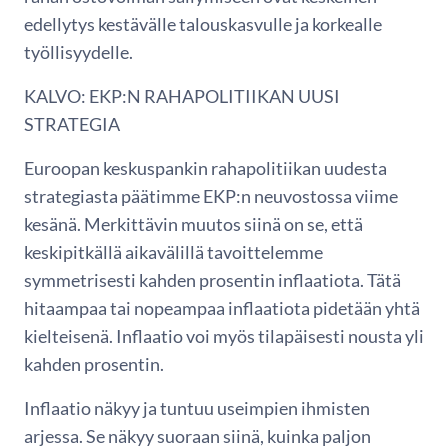
edellytys kestävälle talouskasvulle ja korkealle
työllisyydelle.
KALVO: EKP:N RAHAPOLITIIKAN UUSI
STRATEGIA
Euroopan keskuspankin rahapolitiikan uudesta
strategiasta päätimme EKP:n neuvostossa viime
kesänä. Merkittävin muutos siinä on se, että
keskipitkällä aikavälillä tavoittelemme
symmetrisesti kahden prosentin inflaatiota. Tätä
hitaampaa tai nopeampaa inflaatiota pidetään yhtä
kielteisenä. Inflaatio voi myös tilapäisesti nousta yli
kahden prosentin.
Inflaatio näkyy ja tuntuu useimpien ihmisten
arjessa. Se näkyy suoraan siinä, kuinka paljon