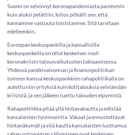
Suomi on selvinnyt koronapandemiasta paremmin
kuin aluksi pelättiin, kiitos pitkälti sen, että
kannamme vastuuta toisistamme. Sitä tarvitaan
edelleenkin.
Euroopan keskuspankilla ja kansallisilla
keskuspankeilla on ollut keskeinen rooli
koronakriisin talousvaikutusten taklaamisessa.
Yhdessä pankkivalvonnan ja finanssipolitiikan
toimien kanssa keskuspankkien rahapolitiikalla on
autettu niin yrityksiä kuin kotitalouksia selviämään
kriisistä, ja sen jälkeen tuettu talouden elpymistä.
Rahapolitiikka pitää yllä hintavakautta ja edistää
kansalaisten hyvinvointia. Vakaat ja ennustettavat
hintanäkymät ja sitä kautta kansalaisten luottamus
rahan ostovoiman säilymiseen ovat keskeinen