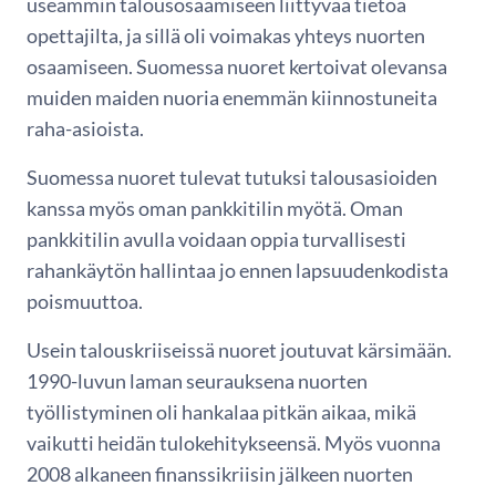
useammin talousosaamiseen liittyvää tietoa
opettajilta, ja sillä oli voimakas yhteys nuorten
osaamiseen. Suomessa nuoret kertoivat olevansa
muiden maiden nuoria enemmän kiinnostuneita
raha-asioista.
Suomessa nuoret tulevat tutuksi talousasioiden
kanssa myös oman pankkitilin myötä. Oman
pankkitilin avulla voidaan oppia turvallisesti
rahankäytön hallintaa jo ennen lapsuudenkodista
poismuuttoa.
Usein talouskriiseissä nuoret joutuvat kärsimään.
1990-luvun laman seurauksena nuorten
työllistyminen oli hankalaa pitkän aikaa, mikä
vaikutti heidän tulokehitykseensä. Myös vuonna
2008 alkaneen finanssikriisin jälkeen nuorten