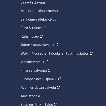
Saavutettavuus
Asiakirjajulkisuuskuvaus
Sähköinen allekirjoitus
Euro & talous
Rahamuseo
Talousosaamiskeskus
BOFIT Nousevien talouksien tutkimuslaitos
Vuosikertomus
Finanssivalvonta
Euroopan keskuspankki
Avoimen datan palvelu
Aineistohaku
Suomen Pankin taide