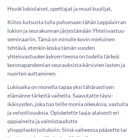
Hyvät lukiolaiset, opettajat ja muut kuulijat,
Kiitos kutsusta tulla puhumaan tähän Leppävirran
lukion ja seurakunnan järjestämään Yhteisvastuu-
seminaariin. Tämä on minulle kovin mieluinen
tehtävä, etenkin koska tämän vuoden
yhteisvastuukeräyksen teema on todella tärkeä:
koronapandemian seurauksista kärsivien lasten ja
nuorten auttaminen.
Lukioaika on monella tapaa yksi tähänastisen
elämänne tärkeitä vaiheita. Saavutatte täysi-
ikäisyyden, joka tuo teille monia oikeuksia, vastuita
ja velvollisuuksia. Opiskelette laaja-alaisesti eri
oppiaineita ja valmistaudutte
ylioppilaskirjoituksiin. Siinä vaiheessa pääsette tai