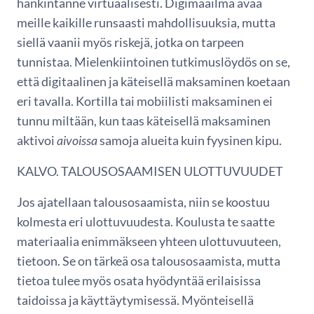
hankintanne virtuaalisesti. Digimaailma avaa
meille kaikille runsaasti mahdollisuuksia, mutta
siellä vaanii myös riskejä, jotka on tarpeen
tunnistaa. Mielenkiintoinen tutkimuslöydös on se,
että digitaalinen ja käteisellä maksaminen koetaan
eri tavalla. Kortilla tai mobiilisti maksaminen ei
tunnu miltään, kun taas käteisellä maksaminen
aktivoi
aivoissa
samoja alueita kuin fyysinen kipu.
KALVO. TALOUSOSAAMISEN ULOTTUVUUDET
Jos ajatellaan talousosaamista, niin se koostuu
kolmesta eri ulottuvuudesta. Koulusta te saatte
materiaalia enimmäkseen yhteen ulottuvuuteen,
tietoon. Se on tärkeä osa talousosaamista, mutta
tietoa tulee myös osata hyödyntää erilaisissa
taidoissa ja käyttäytymisessä. Myönteisellä