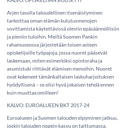
KALVO. OPISKELIJAN BUDJETTI
Arjen tasolla taloudellinen itsenäistyminen
tarkoittaa oman elämän kulutusmenojen
sovittamista käytettävissä oleviin epäsäännöllisiin
ja pieniin tuloihin. Meillä Suomen Pankin
rahamuseossa järjestetään toisen asteen
opiskelijoille työpajoja, jossa nuoret pääsevät
laskemaan, miten esimerkiksi opintoraha ja
asumistuki riittävät elämisen menoihin. Nuoret
ovat kokeneet tämänkaltaisen laskuharjoituksen
hyödyllisenä – se olisi hyvä jokaisen tehdä ennen
kuin muuttaa omilleen!
KALVO: EUROALUEEN BKT 2017-24
Euroalueen ja Suomen talouden elpyminen jatkuu,
joskin talouden nopein kasvu on taittumassa.