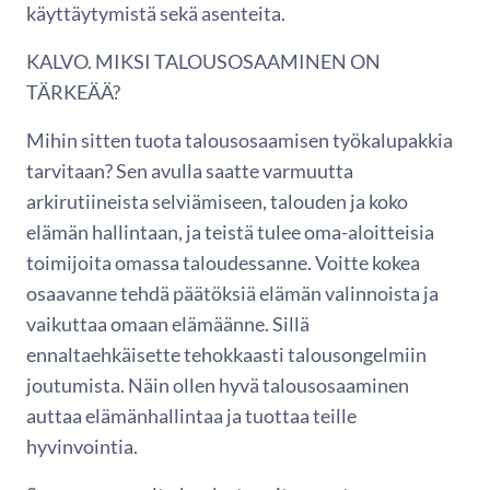
käyttäytymistä sekä asenteita.
KALVO. MIKSI TALOUSOSAAMINEN ON
TÄRKEÄÄ?
Mihin sitten tuota talousosaamisen työkalupakkia
tarvitaan? Sen avulla saatte varmuutta
arkirutiineista selviämiseen, talouden ja koko
elämän hallintaan, ja teistä tulee oma-aloitteisia
toimijoita omassa taloudessanne. Voitte kokea
osaavanne tehdä päätöksiä elämän valinnoista ja
vaikuttaa omaan elämäänne. Sillä
ennaltaehkäisette tehokkaasti talousongelmiin
joutumista. Näin ollen hyvä talousosaaminen
auttaa elämänhallintaa ja tuottaa teille
hyvinvointia.