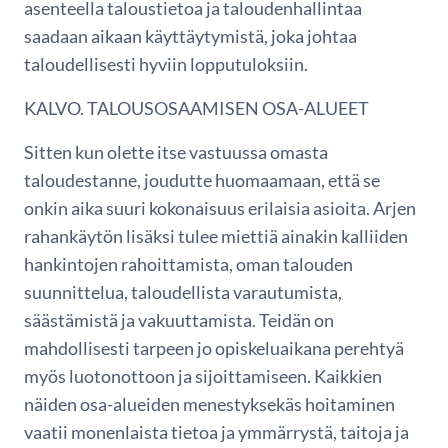
asenteella taloustietoa ja taloudenhallintaa
saadaan aikaan käyttäytymistä, joka johtaa
taloudellisesti hyviin lopputuloksiin.
KALVO. TALOUSOSAAMISEN OSA-ALUEET
Sitten kun olette itse vastuussa omasta
taloudestanne, joudutte huomaamaan, että se
onkin aika suuri kokonaisuus erilaisia asioita. Arjen
rahankäytön lisäksi tulee miettiä ainakin kalliiden
hankintojen rahoittamista, oman talouden
suunnittelua, taloudellista varautumista,
säästämistä ja vakuuttamista. Teidän on
mahdollisesti tarpeen jo opiskeluaikana perehtyä
myös luotonottoon ja sijoittamiseen. Kaikkien
näiden osa-alueiden menestyksekäs hoitaminen
vaatii monenlaista tietoa ja ymmärrystä, taitoja ja