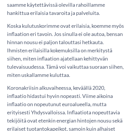
saamme käytettävissä olevilla rahoillamme
hankittua erilaisia tavaroita ja palveluita.
Koska kulutuskorimme ovat erilaisia, koemme myös
inflaation eri tavoin. Jos sinulla ei ole autoa, bensan
hinnan nousu ei paljon talouttasi hetkauta.
Ihmisten erilaisilla kokemuksilla on merkitystä
siihen, miten inflaation ajatellaan kehittyvän
tulevaisuudessa. Tämä voi vaikuttaa suoraan siihen,
miten uskallamme kuluttaa.
Koronakriisin alkuvaiheessa, keväällä 2020,
inflaatio hidastui hyvin nopeasti. Viime aikoina
inflaatio on nopeutunut euroalueella, mutta
erityisesti Yhdysvalloissa. Inflaatiota nopeuttavia
tekijöitä ovat etenkin energian hintojen nousu sekä
erilaiset tuotantokapeikot, samoin kuin alhaiset