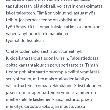
tapauksessa vielä globaali, voi täysin ennakoimatta
iskeä talouteen. Tämä on voinut heijastua myös
teihin, jos perheeseenne on kohdistunut
työttömyyttä tai lomautuksia, tai koska korona on
vähentänyt nuorten loma-aikojen
työmahdollisuuksia.
Olette todennäköisesti suorittaneet nyt
lukioaikana taloustiedon kurssin. Taloustiedossa
opitte kansantalouden perusperiaatteita. Tämän
tiedon pohjalta saatte parempia eväitä ymmärtää
sen yhteyden, miten makrotalouden kehitys
vaikuttaa teidän omaan elämäänne. Siksi talouden
ja sen toimintaperiaatteiden ymmärtäminen on
meille kaikille keskeinen kansalaistaito, ja sen
merkitys korostuu koko ajan muuttuvassa