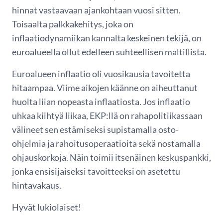
hinnat vastaavaan ajankohtaan vuosi sitten.
Toisaalta palkkakehitys, joka on
inflaatiodynamiikan kannalta keskeinen tekijä, on
euroalueella ollut edelleen suhteellisen maltillista.
Euroalueen inflaatio oli vuosikausia tavoitetta
hitaampaa. Viime aikojen käänne on aiheuttanut
huolta liian nopeasta inflaatiosta. Jos inflaatio
uhkaa kiihtyä liikaa, EKP:llä on rahapolitiikassaan
välineet sen estämiseksi supistamalla osto-
ohjelmia ja rahoitusoperaatioita sekä nostamalla
ohjauskorkoja. Näin toimii itsenäinen keskuspankki,
jonka ensisijaiseksi tavoitteeksi on asetettu
hintavakaus.
Hyvät lukiolaiset!