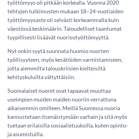
työttömyys oli pitkään korkealla. Vuonna 2020
tehtyjen tutkimusten mukaan 18–24-vuotiaiden
työttömyysaste oli selvästi korkeammalla kuin
väestössä keskimäärin. Taloudelliset taantumat
tyypillisesti lisäävät nuorisotyöttömyyttä.
Nyt onkin syytä suunnata huomio nuorten
työllisyyteen, myös kesätöiden varmistamiseen,
jotta aiemmilta talouskriisien kielteisiltä
kehityskuluilta vältyttäisiin.
Suomalaiset nuoret ovat tapaavat muuttaa
useimpien muiden maiden nuoriin verrattuna
aikaisemmin omilleen. Meillä Suomessa nuoria
kannustetaan itsenäistymään varhain ja sitä myös
tuetaan erilaisilla sosiaalietuuksilla, kuten opinto-
ja asumistuilla.