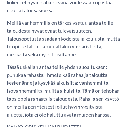
kokeneet hyvin palkitsevana voidessaan opastaa
nuoria talousasioissa.
Meillä vanhemmilla on tärkeä vastuu antaa teille
taloudesta hyvät eväät tulevaisuuteen.
Talousopetusta saadaan kodeista ja koulusta, mutta
te opitte taloutta muualtakin ympäristöstä,
mediasta sekä myös toisiltanne.
Tässä uskallan antaa teille yhden suosituksen:
puhukaa rahasta. Ihmetelkää rahaa ja taloutta
keskenänne ja kysykää aikuisilta: vanhemmilta,
isovanhemmilta, muilta aikuisilta. Tämä on tehokas
tapa oppia rahasta ja taloudesta. Raha ja sen käyttö
on meillä perinteisesti ollut hyvin yksityistä
aluetta, jota ei ole haluttu avata muiden kanssa.