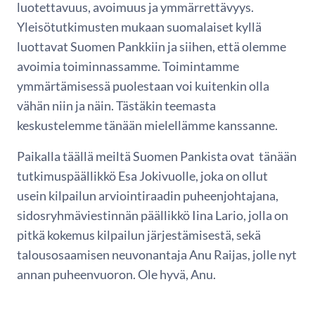
luotettavuus, avoimuus ja ymmärrettävyys.
Yleisötutkimusten mukaan suomalaiset kyllä
luottavat Suomen Pankkiin ja siihen, että olemme
avoimia toiminnassamme. Toimintamme
ymmärtämisessä puolestaan voi kuitenkin olla
vähän niin ja näin. Tästäkin teemasta
keskustelemme tänään mielellämme kanssanne.
Paikalla täällä meiltä Suomen Pankista ovat tänään
tutkimuspäällikkö Esa Jokivuolle, joka on ollut
usein kilpailun arviointiraadin puheenjohtajana,
sidosryhmäviestinnän päällikkö Iina Lario, jolla on
pitkä kokemus kilpailun järjestämisestä, sekä
talousosaamisen neuvonantaja Anu Raijas, jolle nyt
annan puheenvuoron. Ole hyvä, Anu.