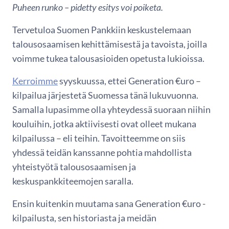
Puheen runko – pidetty esitys voi poiketa.
Tervetuloa Suomen Pankkiin keskustelemaan
talousosaamisen kehittämisestä ja tavoista, joilla
voimme tukea talousasioiden opetusta lukioissa.
Kerroimme
syyskuussa, ettei Generation €uro –
kilpailua järjestetä Suomessa tänä lukuvuonna.
Samalla lupasimme olla yhteydessä suoraan niihin
kouluihin, jotka aktiivisesti ovat olleet mukana
kilpailussa – eli teihin. Tavoitteemme on siis
yhdessä teidän kanssanne pohtia mahdollista
yhteistyötä talousosaamisen ja
keskuspankkiteemojen saralla.
Ensin kuitenkin muutama sana Generation €uro -
kilpailusta, sen historiasta ja meidän