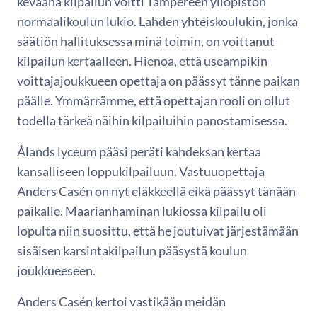
keväänä kilpailun voitti Tampereen yliopiston
normaalikoulun lukio. Lahden yhteiskoulukin, jonka
säätiön hallituksessa minä toimin, on voittanut
kilpailun kertaalleen. Hienoa, että useampikin
voittajajoukkueen opettaja on päässyt tänne paikan
päälle. Ymmärrämme, että opettajan rooli on ollut
todella tärkeä näihin kilpailuihin panostamisessa.
Ålands lyceum pääsi peräti kahdeksan kertaa
kansalliseen loppukilpailuun. Vastuuopettaja
Anders Casén on nyt eläkkeellä eikä päässyt tänään
paikalle. Maarianhaminan lukiossa kilpailu oli
lopulta niin suosittu, että he joutuivat järjestämään
sisäisen karsintakilpailun pääsystä koulun
joukkueeseen.
Anders Casén kertoi vastikään meidän