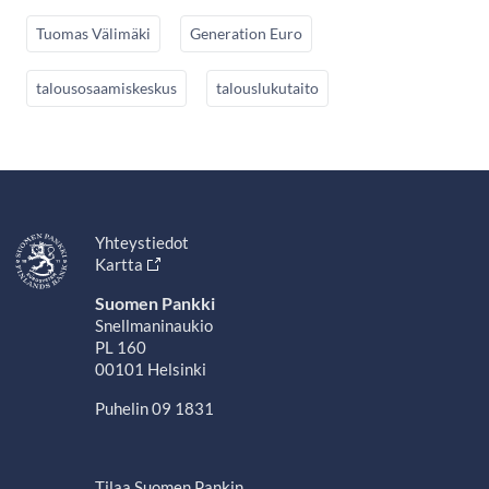
Tuomas Välimäki
Generation Euro
talousosaamiskeskus
talouslukutaito
Yhteystiedot
Kartta
Suomen Pankki
Snellmaninaukio
PL 160
00101 Helsinki
Puhelin 09 1831
Tilaa Suomen Pankin