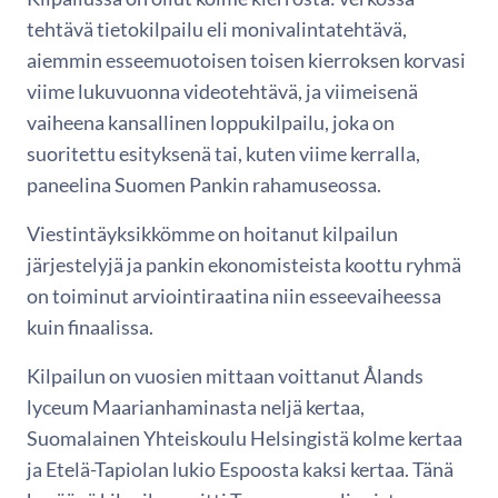
tehtävä tietokilpailu eli monivalintatehtävä,
aiemmin esseemuotoisen toisen kierroksen korvasi
viime lukuvuonna videotehtävä, ja viimeisenä
vaiheena kansallinen loppukilpailu, joka on
suoritettu esityksenä tai, kuten viime kerralla,
paneelina Suomen Pankin rahamuseossa.
Viestintäyksikkömme on hoitanut kilpailun
järjestelyjä ja pankin ekonomisteista koottu ryhmä
on toiminut arviointiraatina niin esseevaiheessa
kuin finaalissa.
Kilpailun on vuosien mittaan voittanut Ålands
lyceum Maarianhaminasta neljä kertaa,
Suomalainen Yhteiskoulu Helsingistä kolme kertaa
ja Etelä-Tapiolan lukio Espoosta kaksi kertaa. Tänä