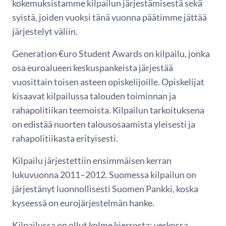
kokemuksistamme kilpailun järjestämisestä sekä
syistä, joiden vuoksi tänä vuonna päätimme jättää
järjestelyt väliin.
Generation €uro Student Awards on kilpailu, jonka
osa euroalueen keskuspankeista järjestää
vuosittain toisen asteen opiskelijoille. Opiskelijat
kisaavat kilpailussa talouden toiminnan ja
rahapolitiikan teemoista. Kilpailun tarkoituksena
on edistää nuorten talousosaamista yleisesti ja
rahapolitiikasta erityisesti.
Kilpailu järjestettiin ensimmäisen kerran
lukuvuonna 2011–2012. Suomessa kilpailun on
järjestänyt luonnollisesti Suomen Pankki, koska
kyseessä on eurojärjestelmän hanke.
Kilpailussa on ollut kolme kierrosta: verkossa