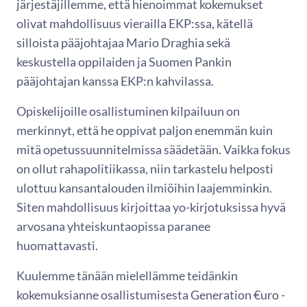
järjestäjillemme, että hienoimmat kokemukset
olivat mahdollisuus vierailla EKP:ssa, kätellä
silloista pääjohtajaa Mario Draghia sekä
keskustella oppilaiden ja Suomen Pankin
pääjohtajan kanssa EKP:n kahvilassa.
Opiskelijoille osallistuminen kilpailuun on
merkinnyt, että he oppivat paljon enemmän kuin
mitä opetussuunnitelmissa säädetään. Vaikka fokus
on ollut rahapolitiikassa, niin tarkastelu helposti
ulottuu kansantalouden ilmiöihin laajemminkin.
Siten mahdollisuus kirjoittaa yo-kirjotuksissa hyvä
arvosana yhteiskuntaopissa paranee
huomattavasti.
Kuulemme tänään mielellämme teidänkin
kokemuksianne osallistumisesta Generation €uro -