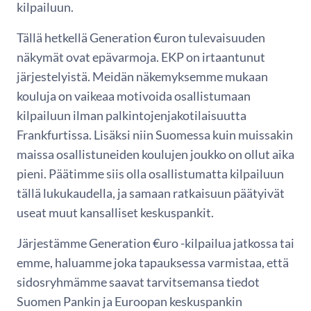
kilpailuun.
Tällä hetkellä Generation €uron tulevaisuuden
näkymät ovat epävarmoja. EKP on irtaantunut
järjestelyistä. Meidän näkemyksemme mukaan
kouluja on vaikeaa motivoida osallistumaan
kilpailuun ilman palkintojenjakotilaisuutta
Frankfurtissa. Lisäksi niin Suomessa kuin muissakin
maissa osallistuneiden koulujen joukko on ollut aika
pieni. Päätimme siis olla osallistumatta kilpailuun
tällä lukukaudella, ja samaan ratkaisuun päätyivät
useat muut kansalliset keskuspankit.
Järjestämme Generation €uro -kilpailua jatkossa tai
emme, haluamme joka tapauksessa varmistaa, että
sidosryhmämme saavat tarvitsemansa tiedot
Suomen Pankin ja Euroopan keskuspankin