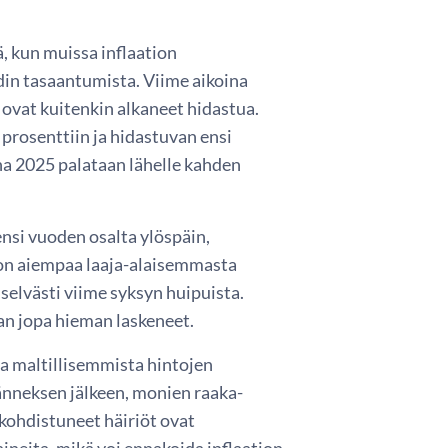
ä, kun muissa inflaation
hdin tasaantumista. Viime aikoina
 ovat kuitenkin alkaneet hidastua.
prosenttiin ja hidastuvan ensi
a 2025 palataan lähelle kahden
ensi vuoden osalta ylöspäin,
tion aiempaa laaja-alaisemmasta
selvästi viime syksyn huipuista.
an jopa hieman laskeneet.
a maltillisemmista hintojen
änneksen jälkeen, monien raaka-
 kohdistuneet häiriöt ovat
ineita, mikä voi ennakoida inflaation