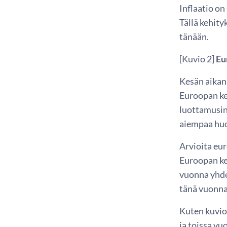
Inflaatio on
Tällä kehity
tänään.
[Kuvio 2]
Eu
Kesän aikan
Euroopan ke
luottamusin
aiempaa huo
Arvioita eu
Euroopan ke
vuonna yhde
tänä vuonna 
Kuten kuvio
ja toissa vu