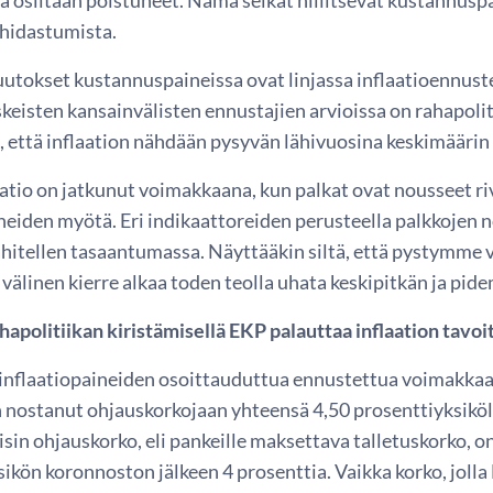
 hidastumista.
utokset kustannuspaineissa ovat linjassa inflaatioennus
keisten kansainvälisten ennustajien arvioissa on rahapoli
, että inflaation nähdään pysyvän lähivuosina keskimäärin 
aatio on jatkunut voimakkaana, kun palkat ovat nousseet r
neiden myötä. Eri indikaattoreiden perusteella palkkojen 
ähitellen tasaantumassa. Näyttääkin siltä, että pystymme v
n välinen kierre alkaa toden teolla uhata keskipitkän ja pi
hapolitiikan kiristämisellä EKP palauttaa inflaation tavo
inflaatiopaineiden osoittauduttua ennustettua voimakkaa
 nostanut ohjauskorkojaan yhteensä 4,50 prosenttiyksiköl
sin ohjauskorko, eli pankeille maksettava talletuskorko, 
ikön koronnoston jälkeen 4 prosenttia. Vaikka korko, jolla