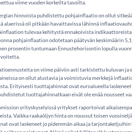
kettua viime vuoden korkeilta tasoilta.
rgian hinnoista puhdistettu pohjainflaatio on ollut sitkeä
 alaerissä oli pitkään havaittavissa lähinnä inflaatiovau
nflaation tulevaa kehitystä ennakoivista indikaattoreista
onna pohjainflaation odotetaan päätyvän keskimäärin 5,1 
en prosentin tuntumaan Ennustehorisontin lopulla vuonn
voitetta.
atioennusteita on viime päiviin asti tarkistettu kuluvan ja 
ineissa on ollut alustavia ja voimistuvia merkkejä inflaa
ta. Erityisesti tuottajahinnat ovat euroalueella laskeneet 
puhdistetut tuottajahinnatkaan eivät ole enää nousseet va
mission yrityskyselyissä yritykset raportoivat aikaisempa
eista. Vaikka raakaöljyn hinta on noussut toisen vuosinelj
nat ovat laskeneet jo pidemmän aikaa ja tarjontaketjuihin
ä osiltaan poistuneet. Nämä seikat hillitsevät kustannuspa