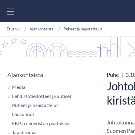
Siirry sisältöön
Etusivu
Ajankohtaista
Puheet ja haastattelut
Ajankohtaista
Puhe
|
3.1
Johto
Media
Lehdistötiedotteet ja uutiset
kirist
Puheet ja haastattelut
Lausunnot
Johtokunna
EKP:n neuvoston päätökset
Suomen Pan
Tapahtumat