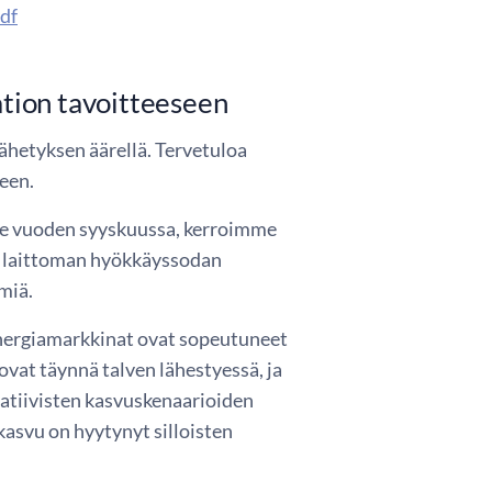
pdf
ation tavoitteeseen
lähetyksen äärellä. Tervetuloa
teen.
iime vuoden syyskuussa, kerroimme
än laittoman hyökkäyssodan
miä.
energiamarkkinat ovat sopeutuneet
vat täynnä talven lähestyessä, ja
gatiivisten kasvuskenaarioiden
kasvu on hyytynyt silloisten