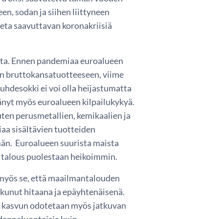
en, sodan ja siihen liittyneen
teta saavuttavan koronakriisiä
lta. Ennen pandemiaa euroalueen
een bruttokansatuotteeseen, viime
suhdesokki ei voi olla heijastumatta
änyt myös euroalueen kilpailukykyä.
uten perusmetallien, kemikaalien ja
aa sisältävien tuotteiden
män. Euroalueen suurista maista
talous puolestaan heikoimmin.
myös se, että maailmantalouden
kunut hitaana ja epäyhtenäisenä.
en kasvun odotetaan myös jatkuvan
danneluonteisia kuin