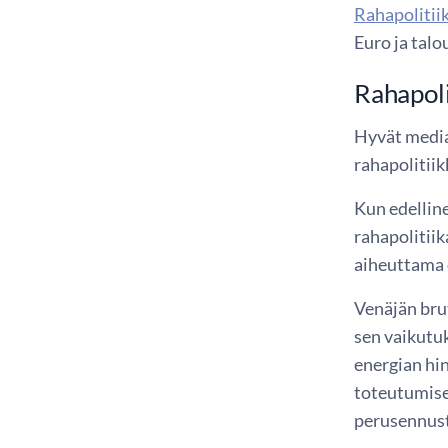
Rahapolitiik
Euro ja talo
Rahapoli
Hyvät median
rahapolitiik
Kun edellin
rahapolitii
aiheuttama e
Venäjän bru
sen vaikutu
energian hi
toteutumisel
perusennust