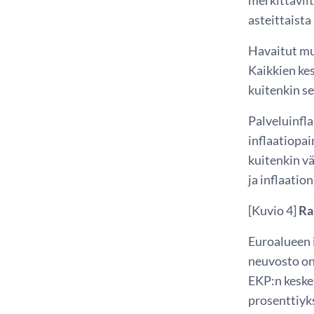
asteittaista
Havaitut mu
Kaikkien kes
kuitenkin se
Palveluinfl
inflaatiopai
kuitenkin v
ja inflaatio
[Kuvio 4]
Ra
Euroalueen 
neuvosto on
EKP:n keskei
prosenttiyks