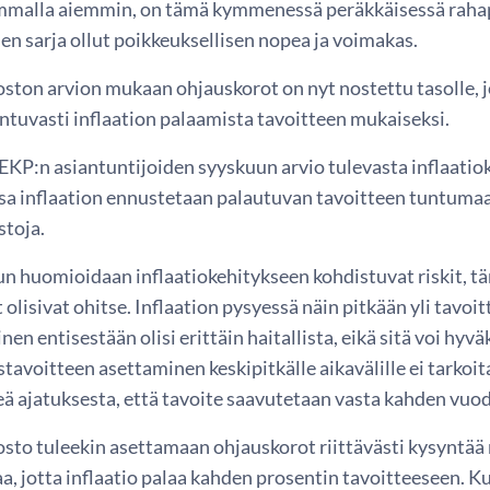
mmalla aiemmin, on tämä kymmenessä peräkkäisessä rahapo
en sarja ollut poikkeuksellisen nopea ja voimakas.
ton arvion mukaan ohjauskorot on nyt nostettu tasolle, jo
ntuvasti inflaation palaamista tavoitteen mukaiseksi.
 EKP:n asiantuntijoiden syyskuun arvio tulevasta inflaati
ossa inflaation ennustetaan palautuvan tavoitteen tuntuma
stoja.
n huomioidaan inflaatiokehitykseen kohdistuvat riskit, täm
olisivat ohitse. Inflaation pysyessä näin pitkään yli tavo
en entisestään olisi erittäin haitallista, eikä sitä voi hyvä
avoitteen asettaminen keskipitkälle aikavälille ei tarkoita
eä ajatuksesta, että tavoite saavutetaan vasta kahden vuo
to tuleekin asettamaan ohjauskorot riittävästi kysyntää ra
kaa, jotta inflaatio palaa kahden prosentin tavoitteeseen.