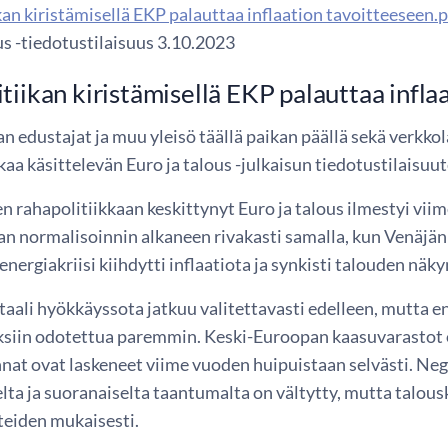
an kiristämisellä EKP palauttaa inflaation tavoitteeseen.
us -tiedotustilaisuus 3.10.2023
tiikan kiristämisellä EKP palauttaa infla
 edustajat ja muu yleisö täällä paikan päällä sekä verkko
kaa käsittelevän Euro ja talous -julkaisun tiedotustilaisuu
en rahapolitiikkaan keskittynyt Euro ja talous ilmestyi v
kan normalisoinnin alkaneen rivakasti samalla, kun Venäj
nergiakriisi kiihdytti inflaatiota ja synkisti talouden näky
taali hyökkäyssota jatkuu valitettavasti edelleen, mutta 
ksiin odotettua paremmin. Keski-Euroopan kaasuvarastot o
nnat ovat laskeneet viime vuoden huipuistaan selvästi. Ne
ta ja suoranaiselta taantumalta on vältytty, mutta talous
eiden mukaisesti.