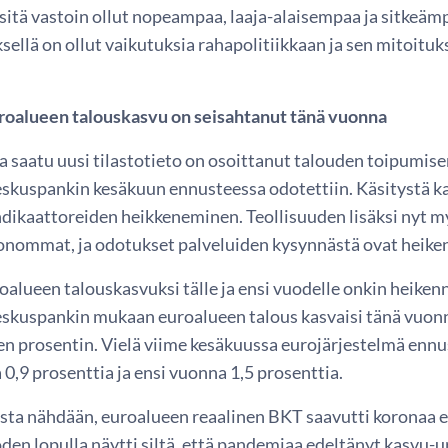
 sitä vastoin ollut nopeampaa, laaja-alaisempaa ja sitkeämp
ksellä on ollut vaikutuksia rahapolitiikkaan ja sen mitoi
roalueen talouskasvu on seisahtanut tänä vuonna
a saatu uusi tilastotieto on osoittanut talouden toipumis
skuspankin kesäkuun ennusteessa odotettiin. Käsitystä k
dikaattoreiden heikkeneminen. Teollisuuden lisäksi nyt 
nommat, ja odotukset palveluiden kysynnästä ovat heike
roalueen talouskasvuksi tälle ja ensi vuodelle onkin heike
skuspankin mukaan euroalueen talous kasvaisi tänä vuonna
n prosentin. Vielä viime kesäkuussa eurojärjestelmä ennu
0,9 prosenttia ja ensi vuonna 1,5 prosenttia.
sta nähdään, euroalueen reaalinen BKT saavutti koronaa 
oden lopulla näytti siltä, että pandemiaa edeltänyt kasvu-