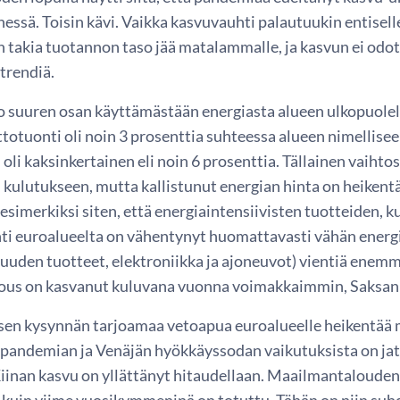
ssä. Toisin kävi. Vaikka kasvuvauhti palautuukin entiselle
n takia tuotannon taso jää matalammalle, ja kasvun ei odo
trendiä.
o suuren osan käyttämästään energiasta alueen ulkopuole
ttotuonti oli noin 3 prosenttia suhteessa alueen nimellis
oli kaksinkertainen eli noin 6 prosenttia. Tällainen vaihto
 kulutukseen, mutta kallistunut energian hinta on heikent
simerkiksi siten, että energiaintensiivisten tuotteiden, k
nti euroalueelta on vähentynyt huomattavasti vähän energi
isuuden tuotteet, elektroniikka ja ajoneuvot) vientiä enem
ous on kasvanut kuluvana vuonna voimakkaimmin, Saksan 
sen kysynnän tarjoamaa vetoapua euroalueelle heikentää 
pandemian ja Venäjän hyökkäyssodan vaikutuksista on jat
 Kiinan kasvu on yllättänyt hitaudellaan. Maailmantaloud
kuin viime vuosikymmeninä on totuttu. Tähän on niin suh