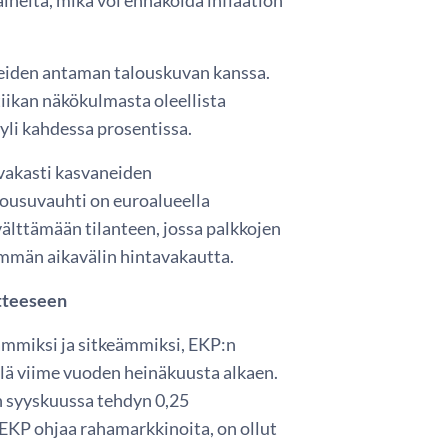
teiden antaman talouskuvan kanssa.
tiikan näkökulmasta oleellista
yli kahdessa prosentissa.
ivakasti kasvaneiden
nousuvauhti on euroalueella
älttämään tilanteen, jossa palkkojen
demmän aikavälin hintavakautta.
itteeseen
mmiksi ja sitkeämmiksi, EKP:n
lä viime vuoden heinäkuusta alkaen.
on syyskuussa tehdyn 0,25
 EKP ohjaa rahamarkkinoita, on ollut