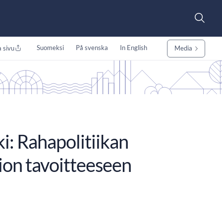
Suomeksi
På svenska
In English
 sivu
Media
: Rahapolitiikan
tion tavoitteeseen