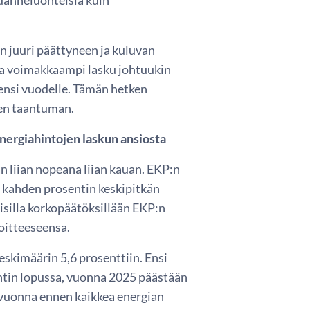
 juuri päättyneen ja kuluvan
ta voimakkaampi lasku johtuukin
ensi vuodelle. Tämän hetken
sen taantuman.
energiahintojen laskun ansiosta
n liian nopeana liian kauan. EKP:n
 kahden prosentin keskipitkän
oisilla korkopäätöksillään EKP:n
oitteeseensa.
eskimäärin 5,6 prosenttiin. Ensi
ntin lopussa, vuonna 2025 päästään
 vuonna ennen kaikkea energian