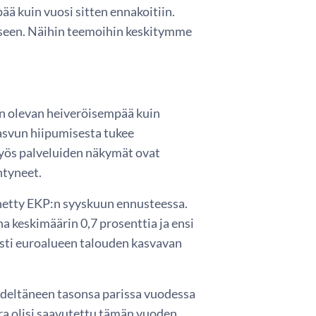
ää kuin vuosi sitten ennakoitiin.
tukseen. Näihin teemoihin keskitymme
en olevan heiveröisempää kuin
asvun hiipumisesta tukee
myös palveluiden näkymät ovat
ntyneet.
nnetty EKP:n syyskuun ennusteessa.
 keskimäärin 0,7 prosenttia ja ensi
sti euroalueen talouden kasvavan
edeltäneen tasonsa parissa vuodessa
ura olisi saavutettu tämän vuoden