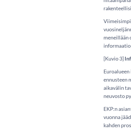
rakenteellis
Viimeisimpi
vuosineljän
meneillään 
informaatio
[Kuvio 3]
Inf
Euroalueen 
ennusteen m
aikavälin ta
neuvosto py
EKP:n asiant
vuonna jääd
kahden pros