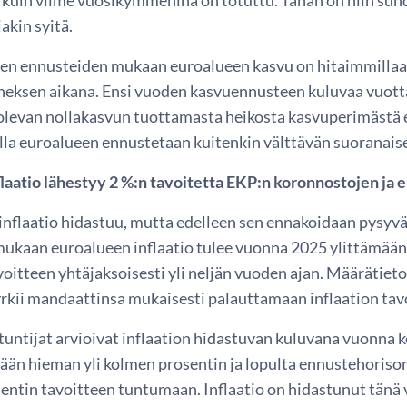
iakin syitä.
en ennusteiden mukaan euroalueen kasvu on hitaimmillaan
neksen aikana. Ensi vuoden kasvuennusteen kuluvaa vuot
olevan nollakasvun tuottamasta heikosta kasvuperimästä 
lla euroalueen ennustetaan kuitenkin välttävän suoranai
laatio lähestyy 2 %:n tavoitetta EKP:n koronnostojen ja 
inflaatio hidastuu, mutta edelleen sen ennakoidaan pysyvä
ukaan euroalueen inflaatio tulee vuonna 2025 ylittämään
voitteen yhtäjaksoisesti yli neljän vuoden ajan. Määrätiet
rkii mandaattinsa mukaisesti palauttamaan inflaation tav
untijat arvioivat inflaation hidastuvan kuluvana vuonna k
ään hieman yli kolmen prosentin ja lopulta ennustehoriso
entin tavoitteen tuntumaan. Inflaatio on hidastunut tänä