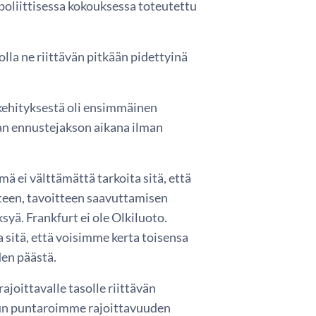
liittisessa kokouksessa toteutettu
lla ne riittävän pitkään pidettyinä
okehityksestä oli ensimmäinen
an ennustejakson aikana ilman
ä ei välttämättä tarkoita sitä, että
itteen, tavoitteen saavuttamisen
ksyä. Frankfurt ei ole Olkiluoto.
 sitä, että voisimme kerta toisensa
den päästä.
joittavalle tasolle riittävän
 Kun puntaroimme rajoittavuuden