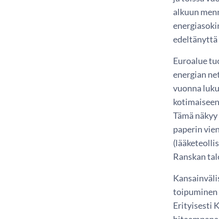
alkuun menne
energiasoki
edeltänyttä 
Euroalue tu
energian ne
vuonna luku 
kotimaiseen
Tämä näkyy e
paperin vie
(lääketeoll
Ranskan tal
Kansainväli
toipuminen 
Erityisesti
hitaampana 