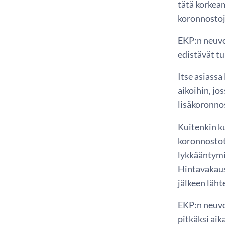
tätä korkea
koronnostoj
EKP:n neuvos
edistävät tu
Itse asiassa
aikoihin, j
lisäkoronno
Kuitenkin ku
koronnostot 
lykkääntymin
Hintavakaust
jälkeen läht
EKP:n neuvos
pitkäksi ai