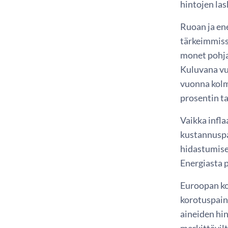
hintojen las
Ruoan ja ene
tärkeimmissä
monet pohjai
Kuluvana vu
vuonna kolm
prosentin ta
Vaikka infla
kustannuspa
hidastumises
Energiasta 
Euroopan ko
korotuspain
aineiden hin
merkittävilt