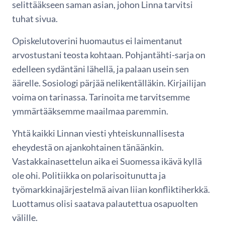
selittääkseen saman asian, johon Linna tarvitsi
tuhat sivua.
Opiskelutoverini huomautus ei laimentanut
arvostustani teosta kohtaan. Pohjantähti-sarja on
edelleen sydäntäni lähellä, ja palaan usein sen
äärelle. Sosiologi pärjää nelikentälläkin. Kirjailijan
voima on tarinassa. Tarinoita me tarvitsemme
ymmärtääksemme maailmaa paremmin.
Yhtä kaikki Linnan viesti yhteiskunnallisesta
eheydestä on ajankohtainen tänäänkin.
Vastakkainasettelun aika ei Suomessa ikävä kyllä
ole ohi. Politiikka on polarisoitunutta ja
työmarkkinajärjestelmä aivan liian konfliktiherkkä.
Luottamus olisi saatava palautettua osapuolten
välille.