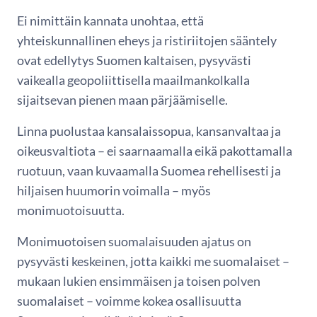
Ei nimittäin kannata unohtaa, että
yhteiskunnallinen eheys ja ristiriitojen sääntely
ovat edellytys Suomen kaltaisen, pysyvästi
vaikealla geopoliittisella maailmankolkalla
sijaitsevan pienen maan pärjäämiselle.
Linna puolustaa kansalaissopua, kansanvaltaa ja
oikeusvaltiota – ei saarnaamalla eikä pakottamalla
ruotuun, vaan kuvaamalla Suomea rehellisesti ja
hiljaisen huumorin voimalla – myös
monimuotoisuutta.
Monimuotoisen suomalaisuuden ajatus on
pysyvästi keskeinen, jotta kaikki me suomalaiset –
mukaan lukien ensimmäisen ja toisen polven
suomalaiset – voimme kokea osallisuutta