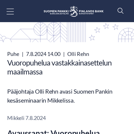
Siirry sisältöön
Puhe
|
7.8.2024 14.00
|
Olli Rehn
Vuoropuhelua vastakkainasettelun
maailmassa
Pääjohtaja Olli Rehn avasi Suomen Pankin
kesäseminaarin Mikkelissa.
Mikkeli 7.8.2024
Avaussanat: Vuoropuhelua