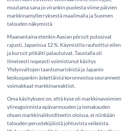
muutama sana jo virankin puolesta viime päivien
markkinamyllerryksestä maailmalla ja Suomen
talouden näkymistä.
Maanantaina etenkin Aasian pörssit putosivat
rajusti, Japanissa 12 %. Käymistila rauhoittui eilen
ja kurssit pitkälti palautuivat. Taustalla oli
ilmeisesti nopeasti voimistunut käsitys
Yhdysvaltojen taantumariskistä ja Japanin
keskuspankin äskettäistä koronnostoa seuranneet
voimakkaat markkinareaktiot.
Oma käsitykseni on, että kyse oli markkinavoimien
ylireagoinnista epävarmuuden ja lomakauden
ohuen markkinalikviditeetin oloissa, ei niinkään
talouden perustekijöistä johtuvista seikoista.