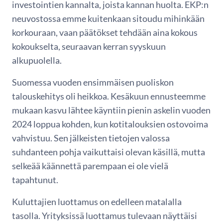
investointien kannalta, joista kannan huolta. EKP:n
neuvostossa emme kuitenkaan sitoudu mihinkään
korkouraan, vaan päätökset tehdään aina kokous
kokoukselta, seuraavan kerran syyskuun
alkupuolella.
Suomessa vuoden ensimmäisen puoliskon
talouskehitys oli heikkoa. Kesäkuun ennusteemme
mukaan kasvu lähtee käyntiin pienin askelin vuoden
2024 loppua kohden, kun kotitalouksien ostovoima
vahvistuu. Sen jälkeisten tietojen valossa
suhdanteen pohja vaikuttaisi olevan käsillä, mutta
selkeää käännettä parempaan ei ole vielä
tapahtunut.
Kuluttajien luottamus on edelleen matalalla
tasolla. Yrityksissä luottamus tulevaan näyttäisi