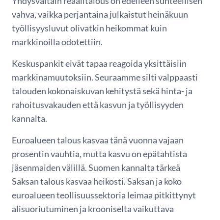
Yhdysvaltain reaalitalous on edelleen suhteellisen
vahva, vaikka perjantaina julkaistut heinäkuun
työllisyysluvut olivatkin heikommat kuin
markkinoilla odotettiin.
Keskuspankit eivät tapaa reagoida yksittäisiin
markkinamuutoksiin. Seuraamme silti valppaasti
talouden kokonaiskuvan kehitystä sekä hinta- ja
rahoitusvakauden että kasvun ja työllisyyden
kannalta.
Euroalueen talous kasvaa tänä vuonna vajaan
prosentin vauhtia, mutta kasvu on epätahtista
jäsenmaiden välillä. Suomen kannalta tärkeä
Saksan talous kasvaa heikosti. Saksan ja koko
euroalueen teollisuussektoria leimaa pitkittynyt
alisuoriutuminen ja krooniselta vaikuttava