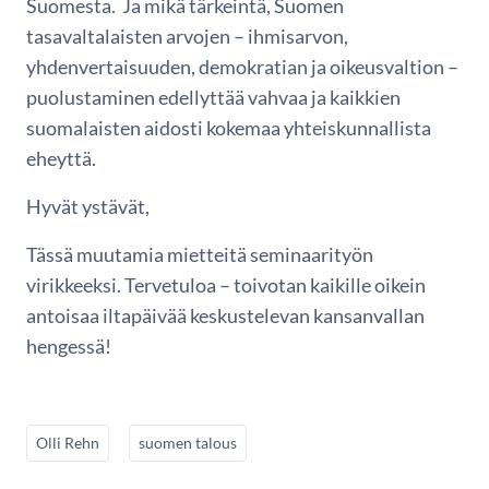
Suomesta. Ja mikä tärkeintä, Suomen
tasavaltalaisten arvojen – ihmisarvon,
yhdenvertaisuuden, demokratian ja oikeusvaltion –
puolustaminen edellyttää vahvaa ja kaikkien
suomalaisten aidosti kokemaa yhteiskunnallista
eheyttä.
Hyvät ystävät,
Tässä muutamia mietteitä seminaarityön
virikkeeksi. Tervetuloa – toivotan kaikille oikein
antoisaa iltapäivää keskustelevan kansanvallan
hengessä!
Olli Rehn
suomen talous