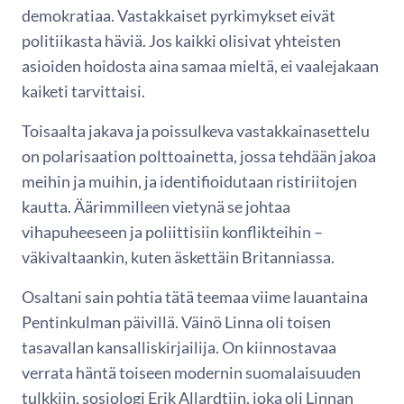
demokratiaa. Vastakkaiset pyrkimykset eivät
politiikasta häviä. Jos kaikki olisivat yhteisten
asioiden hoidosta aina samaa mieltä, ei vaalejakaan
kaiketi tarvittaisi.
Toisaalta jakava ja poissulkeva vastakkainasettelu
on polarisaation polttoainetta, jossa tehdään jakoa
meihin ja muihin, ja identifioidutaan ristiriitojen
kautta. Äärimmilleen vietynä se johtaa
vihapuheeseen ja poliittisiin konflikteihin –
väkivaltaankin, kuten äskettäin Britanniassa.
Osaltani sain pohtia tätä teemaa viime lauantaina
Pentinkulman päivillä. Väinö Linna oli toisen
tasavallan kansalliskirjailija. On kiinnostavaa
verrata häntä toiseen modernin suomalaisuuden
tulkkiin, sosiologi Erik Allardtiin, joka oli Linnan