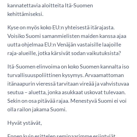
kannatettavia aloitteita Itä-Suomen
kehittämiseksi.
Kyse on myös koko EU:n yhteisestä itärajasta.
Voisiko Suomi samanmielisten maiden kanssa ajaa
uutta ohjelmaa EU:n Venäjän vastaisille laajoille
raja-alueille, jotka kärsivät sodan vaikutuksista?
Itä-Suomen elinvoima on koko Suomen kannalta iso
turvallisuuspoliittinen kysymys. Arvaamattoman
itänaapurin vieressä tarvitaan vireää ja vahvistuvaa
seutua – aluetta, jonka asukkaat uskovat tulevaan.
Sekin on osa pitävää rajaa. Menestyvä Suomi ei voi
olla railon jakama Suomi.
Hyvät ystävät,
Ennen kuin esittelen seminaarimme esiintyjät,