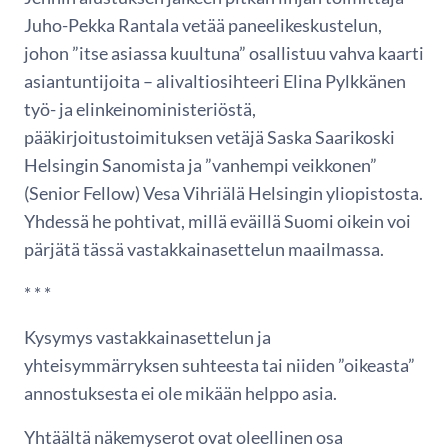
Juho-Pekka Rantala vetää paneelikeskustelun,
johon ”itse asiassa kuultuna” osallistuu vahva kaarti
asiantuntijoita – alivaltiosihteeri Elina Pylkkänen
työ- ja elinkeinoministeriöstä,
pääkirjoitustoimituksen vetäjä Saska Saarikoski
Helsingin Sanomista ja ”vanhempi veikkonen”
(Senior Fellow) Vesa Vihriälä Helsingin yliopistosta.
Yhdessä he pohtivat, millä eväillä Suomi oikein voi
pärjätä tässä vastakkainasettelun maailmassa.
* * *
Kysymys vastakkainasettelun ja
yhteisymmärryksen suhteesta tai niiden ”oikeasta”
annostuksesta ei ole mikään helppo asia.
Yhtäältä näkemyserot ovat oleellinen osa