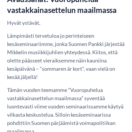
vastakkainasettelun maailmassa
Hyvät ystävät,
Lämpimästi tervetuloa jo perinteiseen
kesäseminaariimme, jonka Suomen Pankki järjestää
Mikkelin musiikkijuhlien yhteydessä. Kiitos, että
olette päässeet vieraiksemme näin kauniina
kesäpäivänä – ”sommaren är kort”, vaan vielä on
kesää jäljellä!
Tämän vuoden teemamme ”Vuoropuhelua
vastakkainasettelun maailmassa” syventää
luontevasti viime vuoden seminaarissamme käytyä
vilkasta keskustelua. Silloin kesäseminaarissa
pohdittiin Suomen pärjäämistä voimapolitiikan
maailmassa.