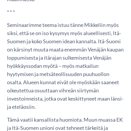
* * *
Seminaarimme teema istuu tänne Mikkeliin myös
siksi, että se on iso kysymys myös alueellisesti, Itä-
Suomen ja koko Suomen idean kannalta. Itä-Suomi
on kärsinyt muuta maata enemmän Venäjän kaupan
loppumisesta ja itärajan sulkemisesta Venäjän
hyökkäyssodan myötä – myös matkailun
hyytymisen ja metsäteollisuuden puuhuollon
osalta. Alueen kunnat eivät ole myöskään saaneet
oikeutettua osuuttaan vihreän siirtymän
investoinneista, jotka ovat keskittyneet maan länsi-
ja eteläosiin.
Tämä vaatii kansallista huomiota. Muun muassa EK
ja Itä-Suomen unioni ovat tehneet tärkeitä ja