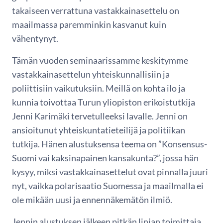
takaiseen verrattuna vastakkainasettelu on
maailmassa paremminkin kasvanut kuin
vähentynyt.
Tämän vuoden seminaarissamme keskitymme
vastakkainasettelun yhteiskunnallisiin ja
poliittisiin vaikutuksiin. Meillä on kohta ilo ja
kunnia toivottaa Turun yliopiston erikoistutkija
Jenni Karimäki tervetulleeksi lavalle. Jenni on
ansioitunut yhteiskuntatieteilijä ja politiikan
tutkija. Hänen alustuksensa teema on ”Konsensus-
Suomi vai kaksinapainen kansakunta?”, jossa hän
kysyy, miksi vastakkainasettelut ovat pinnalla juuri
nyt, vaikka polarisaatio Suomessa ja maailmalla ei
ole mikään uusi ja ennennäkemätön ilmiö.
Jennin alustuksen jälkeen pitkän linjan toimittaja