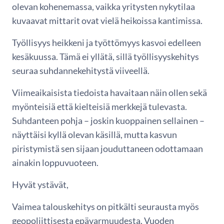
olevan kohenemassa, vaikka yritysten nykytilaa
kuvaavat mittarit ovat vielä heikoissa kantimissa.
Työllisyys heikkeni ja työttömyys kasvoi edelleen
kesäkuussa. Tämä ei yllätä, sillä työllisyyskehitys
seuraa suhdannekehitystä viiveellä.
Viimeaikaisista tiedoista havaitaan näin ollen sekä
myönteisiä että kielteisiä merkkejä tulevasta.
Suhdanteen pohja – joskin kuoppainen sellainen –
näyttäisi kyllä olevan käsillä, mutta kasvun
piristymistä sen sijaan jouduttaneen odottamaan
ainakin loppuvuoteen.
Hyvät ystävät,
Vaimea talouskehitys on pitkälti seurausta myös
geopoliittisesta epävarmuudesta. Vuoden