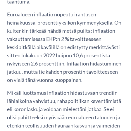
taantuma.
Euroalueen inflaatio nopeutui rahtusen
heinäkuussa, prosenttiyksikön kymmenyksellä. On
kuitenkin tärkeää nähdä metsä puilta: inflaation
vakauttamisessa EKP:n 2 % tavoitteeseen
keskipitkällä aikavälillä on edistytty merkittävästi
sitten lokakuun 2022 huipun 10,6 prosentista
nykyiseen 2,6 prosenttiin. Inflaation hidastuminen
jatkuu, mutta tie kahden prosentin tavoitteeseen
on vielä tänä vuonna kuoppainen.
Mikäli luottamus inflaation hidastuvaan trendiin
lähiaikoina vahvistuu, rahapolitiikan keventämistä
eli koronlaskuja voidaan mielestäni jatkaa. Se ei
olisi pahitteeksi myöskään euroalueen talouden ja
etenkin teollisuuden hauraan kasvun ja vaimeiden