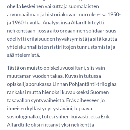
ohella keskeinen vaikuttaja suomalaisten
arvomaailman ja historiakuvan murroksessa 1950-
ja 1960-luvulla. Analyysinsa Allardt kiteytti
nelikenttään, jossa aito orgaaninen solidaarisuus
edellytti erilaisuuden hyväksymistä ja sitä kautta
yhteiskunnallisten ristiriitojen tunnustamista ja
sääntelemistä.
Tästä on muisto opiskeluvuosiltani, siis vain
muutaman vuoden takaa. Kuvasin tutussa
opiskelijaporukassa Linnan Pohjantähti-trilogiaa
rankaksi mutta hienoksi kuvaukseksi Suomen
tasavallan syntyvaiheista. Eräs aiheeseen jo
ilmeisen kyllästynyt ystäväni, lupaava
sosiologinalku, totesi siihen kuivasti, että Erik
Allardtille olisi riittänyt yksi nelikenttä