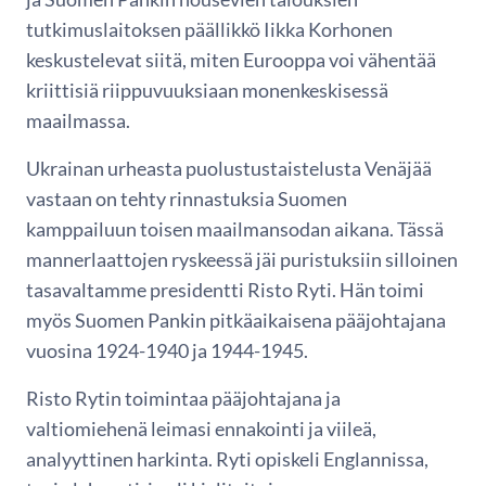
tutkimuslaitoksen päällikkö Iikka Korhonen
keskustelevat siitä, miten Eurooppa voi vähentää
kriittisiä riippuvuuksiaan monenkeskisessä
maailmassa.
Ukrainan urheasta puolustustaistelusta Venäjää
vastaan on tehty rinnastuksia Suomen
kamppailuun toisen maailmansodan aikana. Tässä
mannerlaattojen ryskeessä jäi puristuksiin silloinen
tasavaltamme presidentti Risto Ryti. Hän toimi
myös Suomen Pankin pitkäaikaisena pääjohtajana
vuosina 1924-1940 ja 1944-1945.
Risto Rytin toimintaa pääjohtajana ja
valtiomiehenä leimasi ennakointi ja viileä,
analyyttinen harkinta. Ryti opiskeli Englannissa,