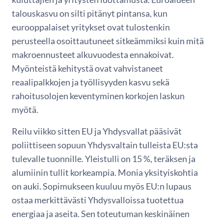
talouskasvu on silti pitänyt pintansa, kun
eurooppalaiset yritykset ovat tulostenkin
perusteella osoittautuneet sitkeämmiksi kuin mitä
makroennusteet alkuvuodesta ennakoivat.
Myönteistä kehitystä ovat vahvistaneet
reaalipalkkojen ja työllisyyden kasvu sekä
rahoitusolojen keventyminen korkojen laskun
myötä.
Reilu viikko sitten EU ja Yhdysvallat pääsivät
poliittiseen sopuun Yhdysvaltain tulleista EU:sta
tulevalle tuonnille. Yleistulli on 15 %, teräksen ja
alumiinin tullit korkeampia. Monia yksityiskohtia
on auki. Sopimukseen kuuluu myös EU:n lupaus
ostaa merkittävästi Yhdysvalloissa tuotettua
energiaa ja aseita. Sen toteutuman keskinäinen