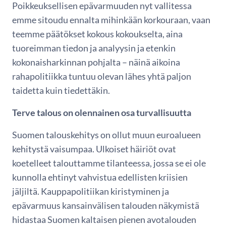
Poikkeuksellisen epävarmuuden nyt vallitessa
emme sitoudu ennalta mihinkään korkouraan, vaan
teemme päätökset kokous kokoukselta, aina
tuoreimman tiedon ja analyysin ja etenkin
kokonaisharkinnan pohjalta – näinä aikoina
rahapolitiikka tuntuu olevan lähes yhtä paljon
taidetta kuin tiedettäkin.
Terve talous on olennainen osa turvallisuutta
Suomen talouskehitys on ollut muun euroalueen
kehitystä vaisumpaa. Ulkoiset häiriöt ovat
koetelleet talouttamme tilanteessa, jossa se ei ole
kunnolla ehtinyt vahvistua edellisten kriisien
jäljiltä. Kauppapolitiikan kiristyminen ja
epävarmuus kansainvälisen talouden näkymistä
hidastaa Suomen kaltaisen pienen avotalouden