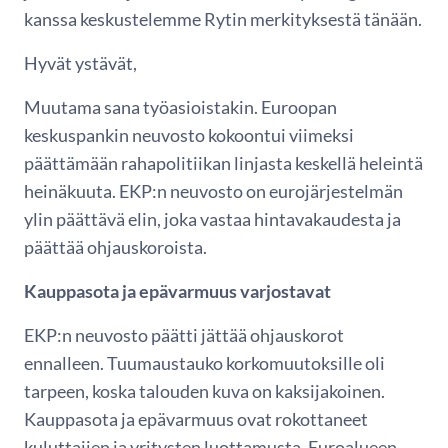
kanssa keskustelemme Rytin merkityksestä tänään.
Hyvät ystävät,
Muutama sana työasioistakin. Euroopan
keskuspankin neuvosto kokoontui viimeksi
päättämään rahapolitiikan linjasta keskellä heleintä
heinäkuuta. EKP:n neuvosto on eurojärjestelmän
ylin päättävä elin, joka vastaa hintavakaudesta ja
päättää ohjauskoroista.
Kauppasota ja epävarmuus varjostavat
EKP:n neuvosto päätti jättää ohjauskorot
ennalleen. Tuumaustauko korkomuutoksille oli
tarpeen, koska talouden kuva on kaksijakoinen.
Kauppasota ja epävarmuus ovat rokottaneet
kuluttajien ja yritysten luottamusta. Euroalueen