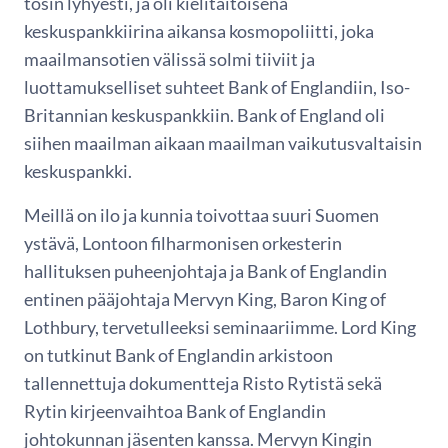
tosin lyhyesti, ja oli kielitaitoisena
keskuspankkiirina aikansa kosmopoliitti, joka
maailmansotien välissä solmi tiiviit ja
luottamukselliset suhteet Bank of Englandiin, Iso-
Britannian keskuspankkiin. Bank of England oli
siihen maailman aikaan maailman vaikutusvaltaisin
keskuspankki.
Meillä on ilo ja kunnia toivottaa suuri Suomen
ystävä, Lontoon filharmonisen orkesterin
hallituksen puheenjohtaja ja Bank of Englandin
entinen pääjohtaja Mervyn King, Baron King of
Lothbury, tervetulleeksi seminaariimme. Lord King
on tutkinut Bank of Englandin arkistoon
tallennettuja dokumentteja Risto Rytistä sekä
Rytin kirjeenvaihtoa Bank of Englandin
johtokunnan jäsenten kanssa. Mervyn Kingin