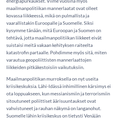
energiapurkaukset. Viime vuosina myös
maailmanpolitiikan mannerlaatat ovat olleet
kovassa liikkeessä, mikä on pulmallista ja
vaarallistakin Euroopalle ja Suomelle. Siksi
kysymme tänään, mitä Euroopan ja Suomen on
tehtävä, jotta maailmanpolitiikan liikkeet eivät
suistaisi meitä vakaan kehityksen raiteelta
katastrofin partaalle. Pohdimme myös sitä, miten
varautua geopoliittisten mannerlaattojen
liikkeiden pitkäkestoisiin vaikutuksiin.
Maailmanpolitikan murroksella on nyt useita
kriisikeskuksia. Lähi-Idässä inhimillinen kärsimys ei
ota loppuakseen, kun messianismiin ja terrorismiin
sitoutuneet poliittiset äärisuuntaukset ovat
vahvistuneet ja rauhan näkymä on langanohut.
Suomelle lähin kriisikeskus on tietysti Venäjän