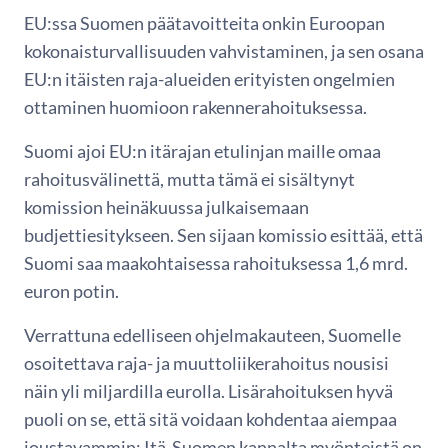
EU:ssa Suomen päätavoitteita onkin Euroopan
kokonaisturvallisuuden vahvistaminen, ja sen osana
EU:n itäisten raja-alueiden erityisten ongelmien
ottaminen huomioon rakennerahoituksessa.
Suomi ajoi EU:n itärajan etulinjan maille omaa
rahoitusvälinettä, mutta tämä ei sisältynyt
komission heinäkuussa julkaisemaan
budjettiesitykseen. Sen sijaan komissio esittää, että
Suomi saa maakohtaisessa rahoituksessa 1,6 mrd.
euron potin.
Verrattuna edelliseen ohjelmakauteen, Suomelle
osoitettava raja- ja muuttoliikerahoitus nousisi
näin yli miljardilla eurolla. Lisärahoituksen hyvä
puoli on se, että sitä voidaan kohdentaa aiempaa
joustavammin: Itä-Suomen kannalta myönteistä on