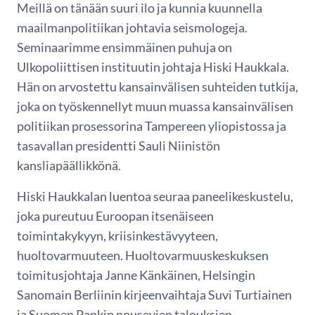
Meillä on tänään suuri ilo ja kunnia kuunnella
maailmanpolitiikan johtavia seismologeja.
Seminaarimme ensimmäinen puhuja on
Ulkopoliittisen instituutin johtaja Hiski Haukkala.
Hän on arvostettu kansainvälisen suhteiden tutkija,
joka on työskennellyt muun muassa kansainvälisen
politiikan prosessorina Tampereen yliopistossa ja
tasavallan presidentti Sauli Niinistön
kansliapäällikkönä.
Hiski Haukkalan luentoa seuraa paneelikeskustelu,
joka pureutuu Euroopan itsenäiseen
toimintakykyyn, kriisinkestävyyteen,
huoltovarmuuteen. Huoltovarmuuskeskuksen
toimitusjohtaja Janne Känkäinen, Helsingin
Sanomain Berliinin kirjeenvaihtaja Suvi Turtiainen
ja Suomen Pankin nousevien talouksien