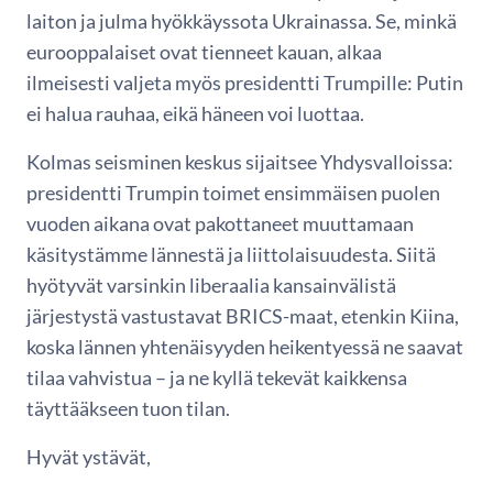
laiton ja julma hyökkäyssota Ukrainassa. Se, minkä
eurooppalaiset ovat tienneet kauan, alkaa
ilmeisesti valjeta myös presidentti Trumpille: Putin
ei halua rauhaa, eikä häneen voi luottaa.
Kolmas seisminen keskus sijaitsee Yhdysvalloissa:
presidentti Trumpin toimet ensimmäisen puolen
vuoden aikana ovat pakottaneet muuttamaan
käsitystämme lännestä ja liittolaisuudesta. Siitä
hyötyvät varsinkin liberaalia kansainvälistä
järjestystä vastustavat BRICS-maat, etenkin Kiina,
koska lännen yhtenäisyyden heikentyessä ne saavat
tilaa vahvistua – ja ne kyllä tekevät kaikkensa
täyttääkseen tuon tilan.
Hyvät ystävät,