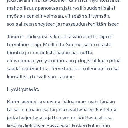
mahdollisuus panostaa rajaturvallisuuden lisäksi
myös alueen elinvoimaan, vihreään siirtymään,
sosiaaliseen eheyteen ja maaseudun kehittämiseen.
Tämä on tärkeää siksikin, että vain asuttu raja on
turvallinen raja. Meillä Itä-Suomessa on rikasta
luontoa ja inhimillistä pääomaa, mutta
elinvoimaan, yritystoimintaan ja logistiikkaan pitää
saada lisää vauhtia. Terve talous on olennainen osa
kansallista turvallisuuttamme.
Hyvät ystävät,
Kuten aiempina vuosina, haluamme myös tänään
tässä seminaarissa tarjota oivaltavia keskusteluja,
jotka laajentavat ajatteluamme. Viittasin alussa
kesämikkeliläisen Saska Saarikosken kolumniin,