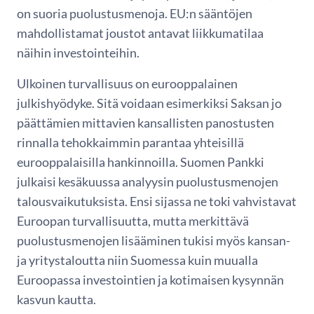
on suoria puolustusmenoja. EU:n sääntöjen
mahdollistamat joustot antavat liikkumatilaa
näihin investointeihin.
Ulkoinen turvallisuus on eurooppalainen
julkishyödyke. Sitä voidaan esimerkiksi Saksan jo
päättämien mittavien kansallisten panostusten
rinnalla tehokkaimmin parantaa yhteisillä
eurooppalaisilla hankinnoilla. Suomen Pankki
julkaisi kesäkuussa analyysin puolustusmenojen
talousvaikutuksista. Ensi sijassa ne toki vahvistavat
Euroopan turvallisuutta, mutta merkittävä
puolustusmenojen lisääminen tukisi myös kansan-
ja yritystaloutta niin Suomessa kuin muualla
Euroopassa investointien ja kotimaisen kysynnän
kasvun kautta.