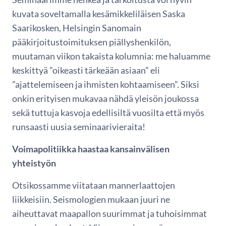
kuvata soveltamalla kesämikkeliläisen Saska
Saarikosken, Helsingin Sanomain
pääkirjoitustoimituksen piällyshenkilön,
muutaman viikon takaista kolumnia: me haluamme
keskittyä ”oikeasti tärkeään asiaan” eli
”ajattelemiseen ja ihmisten kohtaamiseen”. Siksi
onkin erityisen mukavaa nähdä yleisön joukossa
sekä tuttuja kasvoja edellisiltä vuosilta että myös
runsaasti uusia seminaarivieraita!
Voimapolitiikka haastaa kansainvälisen
yhteistyön
Otsikossamme viitataan mannerlaattojen
liikkeisiin. Seismologien mukaan juuri ne
aiheuttavat maapallon suurimmat ja tuhoisimmat