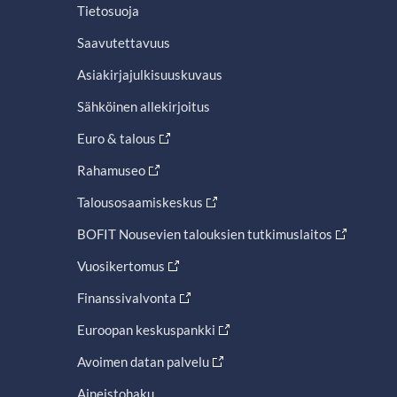
Tietosuoja
Saavutettavuus
Asiakirjajulkisuuskuvaus
Sähköinen allekirjoitus
Euro & talous
Rahamuseo
Talousosaamiskeskus
BOFIT Nousevien talouksien tutkimuslaitos
Vuosikertomus
Finanssivalvonta
Euroopan keskuspankki
Avoimen datan palvelu
Aineistohaku