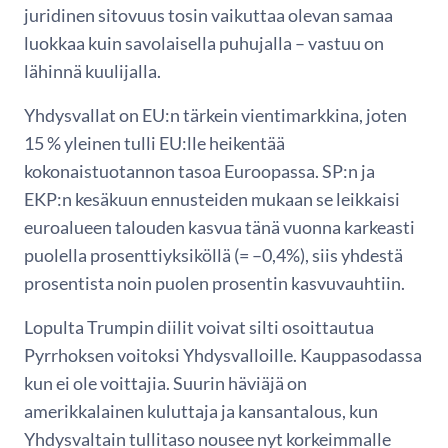
juridinen sitovuus tosin vaikuttaa olevan samaa
luokkaa kuin savolaisella puhujalla – vastuu on
lähinnä kuulijalla.
Yhdysvallat on EU:n tärkein vientimarkkina, joten
15 % yleinen tulli EU:lle heikentää
kokonaistuotannon tasoa Euroopassa. SP:n ja
EKP:n kesäkuun ennusteiden mukaan se leikkaisi
euroalueen talouden kasvua tänä vuonna karkeasti
puolella prosenttiyksiköllä (= –0,4%), siis yhdestä
prosentista noin puolen prosentin kasvuvauhtiin.
Lopulta Trumpin diilit voivat silti osoittautua
Pyrrhoksen voitoksi Yhdysvalloille. Kauppasodassa
kun ei ole voittajia. Suurin häviäjä on
amerikkalainen kuluttaja ja kansantalous, kun
Yhdysvaltain tullitaso nousee nyt korkeimmalle