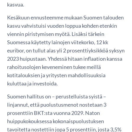
kasvua.
Kesäkuun ennusteemme mukaan Suomen talouden
kasvu vahvistuisi vuoden loppua kohden etenkin
viennin piristymisen myötä. Lisäksi tärkein
Suomessa käytetty lainojen viitekorko, 12 kk
euribor, on tullut alas yli 2 prosenttiyksikköä syksyn
2023 huipustaan. Yhdessä hitaan inflaation kanssa
rahoitusolojen keveneminen tukee meillä
kotitalouksien ja yritysten mahdollisuuksia
kuluttaa ja investoida.
Suomen hallitus on – perustelluista syistä –
linjannut, että puolustusmenot nostetaan 3
prosenttiin BKT:sta vuonna 2029. Naton
huippukokouksessa kokonaispuolustuksen
tavoitetta nostettiin jopa 5 prosenttiin, josta 3,5%