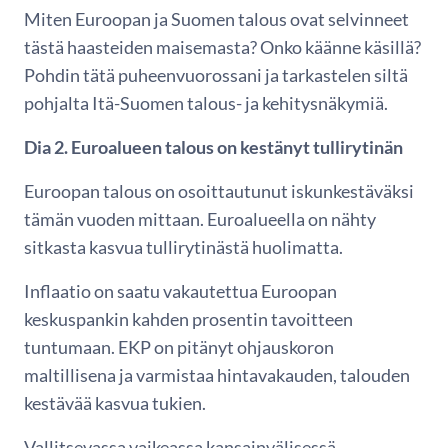
Miten Euroopan ja Suomen talous ovat selvinneet
tästä haasteiden maisemasta? Onko käänne käsillä?
Pohdin tätä puheenvuorossani ja tarkastelen siltä
pohjalta Itä-Suomen talous- ja kehitysnäkymiä.
Dia 2. Euroalueen talous on kestänyt tullirytinän
Euroopan talous on osoittautunut iskunkestäväksi
tämän vuoden mittaan. Euroalueella on nähty
sitkasta kasvua tullirytinästä huolimatta.
Inflaatio on saatu vakautettua Euroopan
keskuspankin kahden prosentin tavoitteen
tuntumaan. EKP on pitänyt ohjauskoron
maltillisena ja varmistaa hintavakauden, talouden
kestävää kasvua tukien.
Vallitsevassa vaikeassa kansainvälisessä