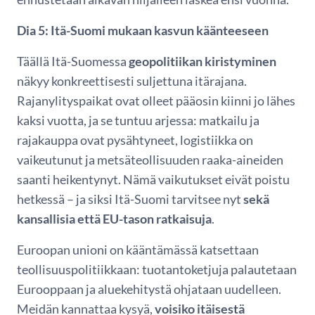
Dia 5: Itä-Suomi mukaan kasvun käänteeseen
Täällä Itä-Suomessa
geopolitiikan kiristyminen
näkyy konkreettisesti suljettuna itärajana.
Rajanylityspaikat ovat olleet pääosin kiinni jo lähes
kaksi vuotta, ja se tuntuu arjessa: matkailu ja
rajakauppa ovat pysähtyneet, logistiikka on
vaikeutunut ja metsäteollisuuden raaka-aineiden
saanti heikentynyt. Nämä vaikutukset eivät poistu
hetkessä – ja siksi Itä-Suomi tarvitsee nyt
sekä
kansallisia että EU-tason ratkaisuja
.
Euroopan unioni on kääntämässä katsettaan
teollisuuspolitiikkaan: tuotantoketjuja palautetaan
Eurooppaan ja aluekehitystä ohjataan uudelleen.
Meidän kannattaa kysyä,
voisiko itäisestä