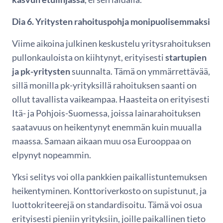
Dia 6. Yritysten rahoituspohja monipuolisemmaksi
Viime aikoina julkinen keskustelu yritysrahoituksen
pullonkauloista on kiihtynyt, erityisesti
startupien
ja pk-yritysten
suunnalta. Tämä on ymmärrettävää,
sillä monilla pk-yrityksillä rahoituksen saanti on
ollut tavallista vaikeampaa. Haasteita on erityisesti
Itä- ja Pohjois-Suomessa, joissa lainarahoituksen
saatavuus on heikentynyt enemmän kuin muualla
maassa. Samaan aikaan muu osa Eurooppaa on
elpynyt nopeammin.
Yksi selitys voi olla pankkien paikallistuntemuksen
heikentyminen. Konttoriverkosto on supistunut, ja
luottokriteerejä on standardisoitu. Tämä voi osua
erityisesti pieniin yrityksiin, joille paikallinen tieto