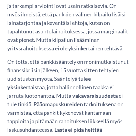
ja tarkempi arviointi ovat usein ratkaisevia. On
myös ilmeistä, että pankkien välinen kilpailu lisäisi
lainatarjontaa ja keventäisi ehtoja, kuten on
tapahtunut asuntolainoituksessa, jossa marginaalit
ovat pienet. Mutta kilpailun lisääminen
yritysrahoituksessa ei ole yksinkertainen tehtävä.
On totta, että pankkisääntely on monimutkaistunut
finanssikriisin jälkeen, 15 vuotta sitten tehtyjen
uudistusten myötä. Sääntelyä
tulee
yksinkertaistaa
, jotta hallinnollinen taakka ei
jarruta luotonantoa. Mutta
vakavaraisuudesta
ei
tule tinkiä.
Pääomapuskureiden
tarkoituksena on
varmistaa, että pankit kykenevät kantamaan
tappioita ja pitämään rahoituksen liikkeellä myös
laskusuhdanteessa.
Lasta ei pidä heittää