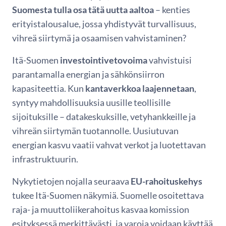
Suomesta tulla osa tätä uutta aaltoa
– kenties
erityistalousalue, jossa yhdistyvät turvallisuus,
vihreä siirtymä ja osaamisen vahvistaminen?
Itä-Suomen
investointivetovoima
vahvistuisi
parantamalla energian ja sähkönsiirron
kapasiteettia. Kun
kantaverkkoa laajennetaan
,
syntyy mahdollisuuksia uusille teollisille
sijoituksille – datakeskuksille, vetyhankkeille ja
vihreän siirtymän tuotannolle. Uusiutuvan
energian kasvu vaatii vahvat verkot ja luotettavan
infrastruktuurin.
Nykytietojen nojalla seuraava
EU-rahoituskehys
tukee Itä-Suomen näkymiä. Suomelle osoitettava
raja- ja muuttoliikerahoitus kasvaa komission
esityksessä merkittävästi, ja varoja voidaan käyttää