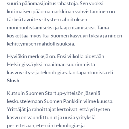
suuria pääomasijoitusrahastoja. Sen vuoksi
kotimaisen pääomamarkkinan vahvistaminen on
tärkeä tavoite yritysten rahoituksen
monipuolistamiseksi ja laajentamiseksi. Tämä
koskettaa myös Itä-Suomen kasvuyrityksiä ja niiden
kehittymisen mahdollisuuksia.
Hyviäkin merkkejä on. Ensi viikolla pidetään
Helsingissä yksi maailman suurimmista
kasvuyritys- ja teknologia-alan tapahtumista eli
Slush
.
Kutsuin Suomen Startup-yhteisön jäseniä
keskustelemaan Suomen Pankkiin viime kuussa.
Yrittäjät ja rahoittajat kertoivat, että yritysten
kasvu on vauhdittunut ja uusia yrityksiä
perustetaan, etenkin teknologia- ja