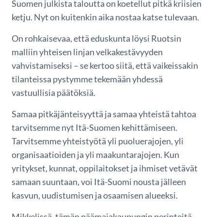
Suomen julkista taloutta on koetellut pitkä kriisien
ketju. Nyt on kuitenkin aika nostaa katse tulevaan.
On rohkaisevaa, että eduskunta löysi Ruotsin
malliin yhteisen linjan velkakestävyyden
vahvistamiseksi – se kertoo siitä, että vaikeissakin
tilanteissa pystymme tekemään yhdessä
vastuullisia päätöksiä.
Samaa pitkäjänteisyyttä ja samaa yhteistä tahtoa
tarvitsemme nyt Itä-Suomen kehittämiseen.
Tarvitsemme yhteistyötä yli puoluerajojen, yli
organisaatioiden ja yli maakuntarajojen. Kun
yritykset, kunnat, oppilaitokset ja ihmiset vetävät
samaan suuntaan, voi Itä-Suomi nousta jälleen
kasvun, uudistumisen ja osaamisen alueeksi.
Mikkelissä, tämän päämajakaupungin perinteitä