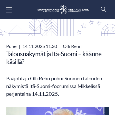
Siirry sisältöön
Puhe
|
14.11.2025 11.30
|
Olli Rehn
Talousnäkymät ja Itä-Suomi – käänne
käsillä?
Pääjohtaja Olli Rehn puhui Suomen talouden
näkymistä Itä-Suomi-foorumissa Mikkelissä
perjantaina 14.11.2025.