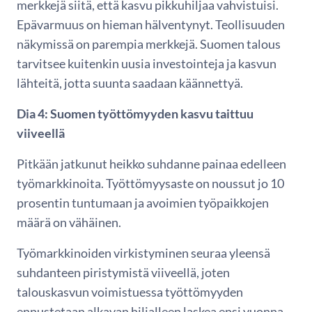
merkkejä siitä, että kasvu pikkuhiljaa vahvistuisi.
Epävarmuus on hieman hälventynyt. Teollisuuden
näkymissä on parempia merkkejä. Suomen talous
tarvitsee kuitenkin uusia investointeja ja kasvun
lähteitä, jotta suunta saadaan käännettyä.
Dia 4: Suomen työttömyyden kasvu taittuu
viiveellä
Pitkään jatkunut heikko suhdanne painaa edelleen
työmarkkinoita. Työttömyysaste on noussut jo 10
prosentin tuntumaan ja avoimien työpaikkojen
määrä on vähäinen.
Työmarkkinoiden virkistyminen seuraa yleensä
suhdanteen piristymistä viiveellä, joten
talouskasvun voimistuessa työttömyyden
ennustetaan alkavan hiljalleen laskea ensi vuonna.