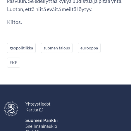
kasvuun. Se edellyttää kykyä uudistua ja pitää yhtä.
Luotan, että niitä eväitä meiltä löytyy.
Kiitos.
geopolitiikka
suomen talous
eurooppa
EKP
Yhteystiedot
Kartta
Suomen Pankki
Snellmaninaukio