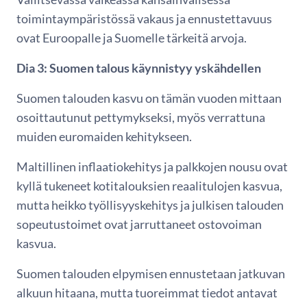
toimintaympäristössä vakaus ja ennustettavuus
ovat Euroopalle ja Suomelle tärkeitä arvoja.
Dia 3: Suomen talous käynnistyy yskähdellen
Suomen talouden kasvu on tämän vuoden mittaan
osoittautunut pettymykseksi, myös verrattuna
muiden euromaiden kehitykseen.
Maltillinen inflaatiokehitys ja palkkojen nousu ovat
kyllä tukeneet kotitalouksien reaalitulojen kasvua,
mutta heikko työllisyyskehitys ja julkisen talouden
sopeutustoimet ovat jarruttaneet ostovoiman
kasvua.
Suomen talouden elpymisen ennustetaan jatkuvan
alkuun hitaana, mutta tuoreimmat tiedot antavat