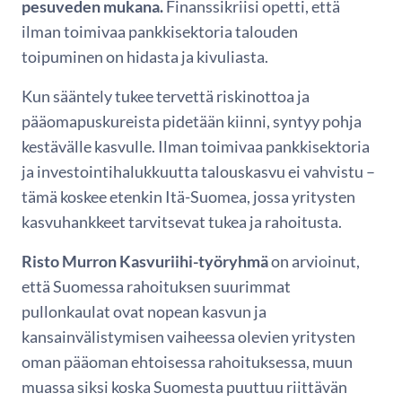
pesuveden mukana.
Finanssikriisi opetti, että
ilman toimivaa pankkisektoria talouden
toipuminen on hidasta ja kivuliasta.
Kun sääntely tukee tervettä riskinottoa ja
pääomapuskureista pidetään kiinni, syntyy pohja
kestävälle kasvulle. Ilman toimivaa pankkisektoria
ja investointihalukkuutta talouskasvu ei vahvistu –
tämä koskee etenkin Itä-Suomea, jossa yritysten
kasvuhankkeet tarvitsevat tukea ja rahoitusta.
Risto Murron Kasvuriihi-työryhmä
on arvioinut,
että Suomessa rahoituksen suurimmat
pullonkaulat ovat nopean kasvun ja
kansainvälistymisen vaiheessa olevien yritysten
oman pääoman ehtoisessa rahoituksessa, muun
muassa siksi koska Suomesta puuttuu riittävän