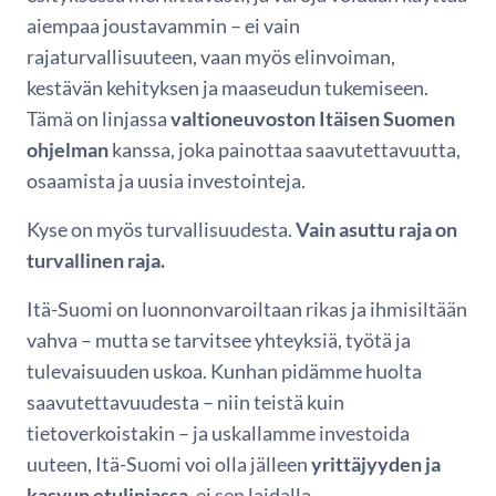
aiempaa joustavammin – ei vain
rajaturvallisuuteen, vaan myös elinvoiman,
kestävän kehityksen ja maaseudun tukemiseen.
Tämä on linjassa
valtioneuvoston Itäisen Suomen
ohjelman
kanssa, joka painottaa saavutettavuutta,
osaamista ja uusia investointeja.
Kyse on myös turvallisuudesta.
Vain asuttu raja on
turvallinen raja.
Itä-Suomi on luonnonvaroiltaan rikas ja ihmisiltään
vahva – mutta se tarvitsee yhteyksiä, työtä ja
tulevaisuuden uskoa. Kunhan pidämme huolta
saavutettavuudesta – niin teistä kuin
tietoverkoistakin – ja uskallamme investoida
uuteen, Itä-Suomi voi olla jälleen
yrittäjyyden ja
kasvun etulinjassa
, ei sen laidalla.