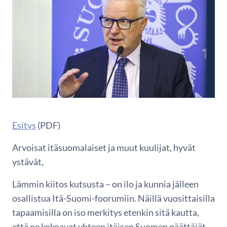
Esitys
(PDF)
Arvoisat itäsuomalaiset ja muut kuulijat, hyvät
ystävät,
Lämmin kiitos kutsusta – on ilo ja kunnia jälleen
osallistua Itä-Suomi-foorumiin. Näillä vuosittaisilla
tapaamisilla on iso merkitys etenkin sitä kautta,
että ne kokoavat yhteen itäisen Suomen päättäjät,