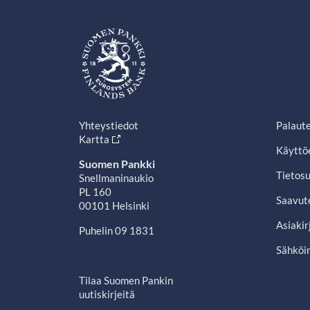
Yhteystiedot
Palaut
Kartta
Käyttö
Suomen Pankki
Tietosu
Snellmaninaukio
PL 160
Saavut
00101 Helsinki
Asiakir
Puhelin 09 1831
Sähköin
Tilaa Suomen Pankin
uutiskirjeitä