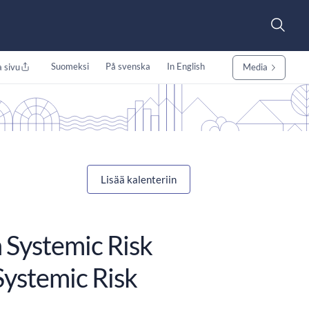
Suomeksi
På svenska
In English
 sivu
Media
Lisää kalenteriin
 Systemic Risk
Systemic Risk