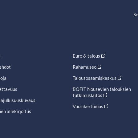
Se
e
Euro & talous
ehdot
Rahamuseo
oja
Talousosaamiskeskus
ettavuus
BOFIT Nousevien talouksien
tutkimuslaitos
jajulkisuuskuvaus
Vuosikertomus
en allekirjoitus