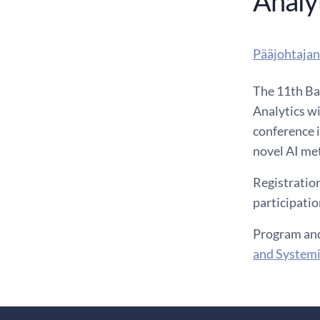
Analy
Pääjohtajan
The 11th Ba
Analytics wi
conference i
novel AI me
Registration
participatio
Program and
and Systemi