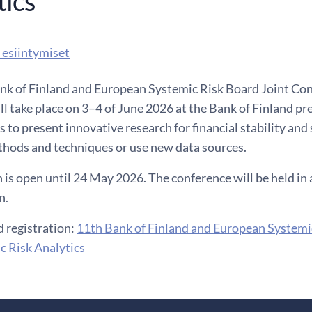
tics
 esiintymiset
nk of Finland and European Systemic Risk Board Joint Con
ll take place on 3–4 of June 2026 at the Bank of Finland pr
s to present innovative research for financial stability and
thods and techniques or use new data sources.
 is open until 24 May 2026. The conference will be held in 
n.
 registration:
11th Bank of Finland and European Systemi
c Risk Analytics