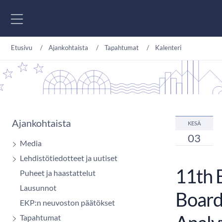
Siirry sisältöön
Etusivu
Ajankohtaista
Tapahtumat
Kalenteri
Ajankohtaista
KESÄ
03
Media
Lehdistötiedotteet ja uutiset
11th 
Puheet ja haastattelut
Lausunnot
Board
EKP:n neuvoston päätökset
Tapahtumat