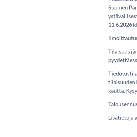
Suomen Pank
ystävällises
11.6.2026 k
Ilmoittautu
Tilaisuus j
pyydettäessä
Tiedotustil
tilaisuuden
kautta. Kys
Talousennus
Lisätietoja