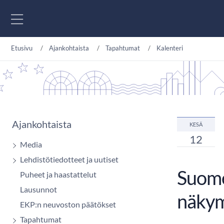
Siirry sisältöön
Etusivu
Ajankohtaista
Tapahtumat
Kalenteri
Ajankohtaista
KESÄ
12
Media
Lehdistötiedotteet ja uutiset
Suome
Puheet ja haastattelut
Lausunnot
näkym
EKP:n neuvoston päätökset
Tapahtumat