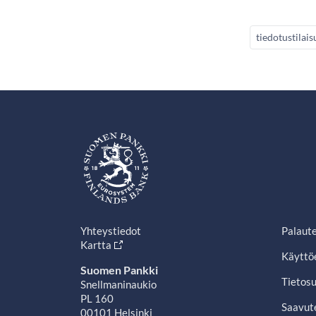
tiedotustilais
Yhteystiedot
Palaut
Kartta
Käyttö
Suomen Pankki
Tietosu
Snellmaninaukio
PL 160
Saavut
00101 Helsinki