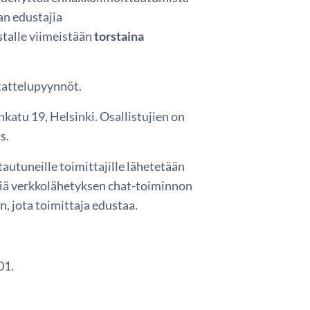
an edustajia
stalle viimeistään
torstaina
tattelupyynnöt.
atu 19, Helsinki. Osallistujien on
s.
utuneille toimittajille lähetetään
siä verkkolähetyksen chat-toiminnon
 jota toimittaja edustaa.
01.