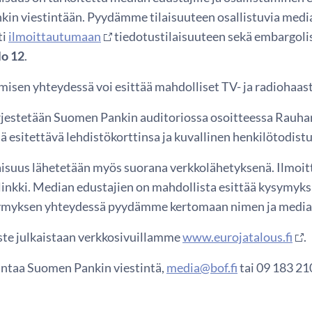
in viestintään. Pyydämme tilaisuuteen osallistuvia medi
ti
ilmoittautumaan
tiedotustilaisuuteen sekä embargoli
lo 12
.
misen yhteydessä voi esittää mahdolliset TV- ja radiohaas
ärjestetään Suomen Pankin auditoriossa osoitteessa Rauhank
 esitettävä lehdistökorttinsa ja kuvallinen henkilötodistu
aisuus lähetetään myös suorana verkkolähetyksenä. Ilmoitta
 linkki. Median edustajien on mahdollista esittää kysymyk
ymyksen yhteydessä pyydämme kertomaan nimen ja median,
te julkaistaan verkkosivuillamme
www.eurojatalous.fi
.
 antaa Suomen Pankin viestintä,
media@bof.fi
tai 09 183 21