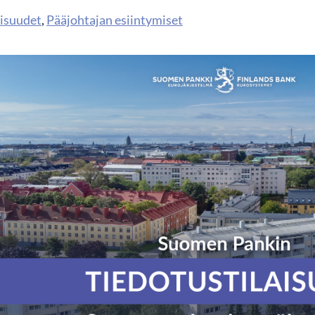
aisuudet
,
Pääjohtajan esiintymiset