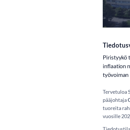
Tiedotusv
Piristyykö
inflaation 
työvoiman 
Tervetuloa 
pääjohtaja
tuoreita rah
vuosille 20
Tiedotustil