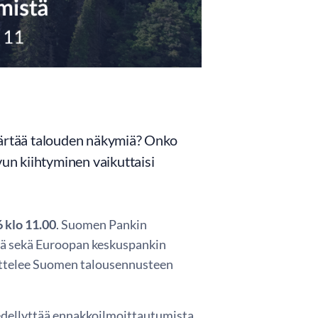
ämärtää talouden näkymiä? Onko
vun kiihtyminen vaikuttaisi
 klo 11.00
. Suomen Pankin
miä sekä Euroopan keskuspankin
ttelee Suomen talousennusteen
 edellyttää ennakkoilmoittautumista