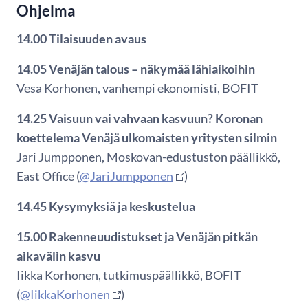
Ohjelma
14.00 Tilaisuuden avaus
14.05 Venäjän talous – näkymää lähiaikoihin
Vesa Korhonen, vanhempi ekonomisti, BOFIT
14.25 Vaisuun vai vahvaan kasvuun? Koronan
koettelema Venäjä ulkomaisten yritysten silmin
Jari Jumpponen, Moskovan-edustuston päällikkö,
East Office (
@JariJumpponen
)
14.45 Kysymyksiä ja keskustelua
15.00 Rakenneuudistukset ja Venäjän pitkän
aikavälin kasvu
Iikka Korhonen, tutkimuspäällikkö, BOFIT
(
@IikkaKorhonen
)