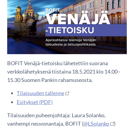
BOFIT Venäjä-tietoisku lähetettiin suorana
verkkolähetyksenä tiistaina 18.5.2021 klo 14.00–
15.30 Suomen Pankin rahamuseosta.
Tilaisuuden tallenne
Esitykset (PDF)
Tilaisuuden puheenjohtaja: Laura Solanko,
vanhempi neuvonantaja, BOFIT (
@LSolanko
)