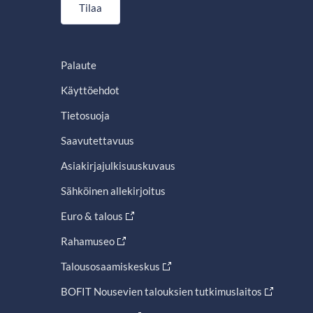
Tilaa
Palaute
Käyttöehdot
Tietosuoja
Saavutettavuus
Asiakirjajulkisuuskuvaus
Sähköinen allekirjoitus
Euro & talous
Rahamuseo
Talousosaamiskeskus
BOFIT Nousevien talouksien tutkimuslaitos