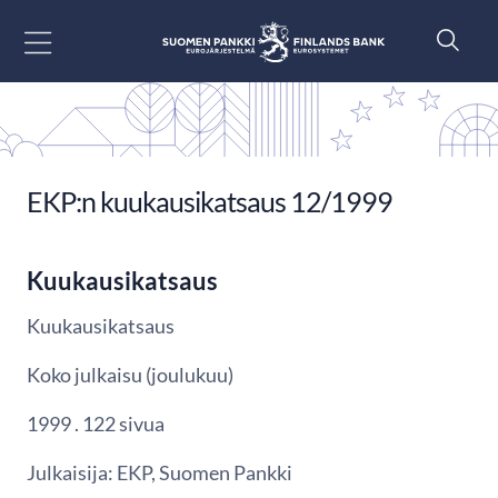
Siirry sisältöön
EKP:n kuukausikatsaus 12/1999
Kuukausikatsaus
Kuukausikatsaus
Koko julkaisu (joulukuu)
1999 . 122 sivua
Julkaisija: EKP, Suomen Pankki