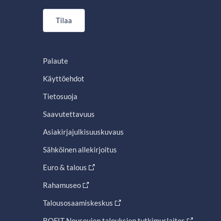
Tilaa
Palaute
Käyttöehdot
Tietosuoja
Saavutettavuus
Asiakirjajulkisuuskuvaus
Sähköinen allekirjoitus
Euro & talous
Rahamuseo
Talousosaamiskeskus
BOFIT Nousevien talouksien tutkimuslaitos