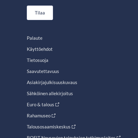
Tilaa
Palaute
Käyttöehdot
Tietosuoja
Saavutettavuus
Asiakirjajulkisuuskuvaus
Sähköinen allekirjoitus
Euro & talous
Rahamuseo
Talousosaamiskeskus
BOFIT Nousevien talouksien tutkimuslaitos