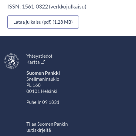
ISSN: 1561-0322 (verkkojulkaisu)
Lataa julkaisu (pdf) (1,28 MB)
Yhteystiedot
Kartta
Suomen Pankki
Snellmaninaukio
PL 160
00101 Helsinki
Puhelin 09 1831
Tilaa Suomen Pankin
uutiskirjeitä