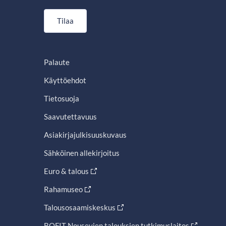
Tilaa
Palaute
Käyttöehdot
Tietosuoja
Saavutettavuus
Asiakirjajulkisuuskuvaus
Sähköinen allekirjoitus
Euro & talous
Rahamuseo
Talousosaamiskeskus
BOFIT Nousevien talouksien tutkimuslaitos