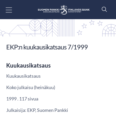
Siirry sisältöön
EKP:n kuukausikatsaus 7/1999
Kuukausikatsaus
Kuukausikatsaus
Koko julkaisu (heinäkuu)
1999 . 117 sivua
Julkaisija: EKP, Suomen Pankki