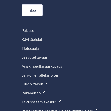
Tilaa
Palaute
Käyttöehdot
Tietosuoja
Saavutettavuus
Asiakirjajulkisuuskuvaus
Sähköinen allekirjoitus
Euro & talous
Rahamuseo
Talousosaamiskeskus
BOFIT Nousevien talouksien tutkimuslaitos