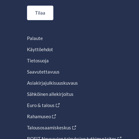
Tilaa
Palaute
Käyttöehdot
Tietosuoja
Saavutettavuus
Asiakirjajulkisuuskuvaus
Sähköinen allekirjoitus
Euro & talous
Rahamuseo
Talousosaamiskeskus
BOFIT Nousevien talouksien tutkimuslaitos