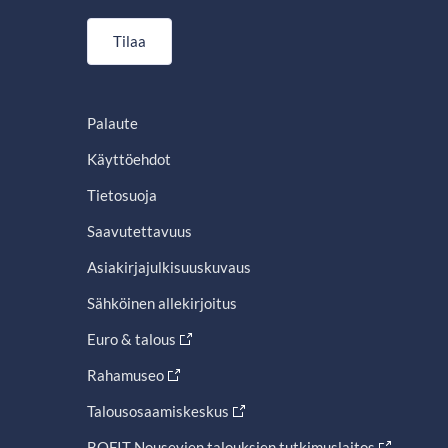
Tilaa
Palaute
Käyttöehdot
Tietosuoja
Saavutettavuus
Asiakirjajulkisuuskuvaus
Sähköinen allekirjoitus
Euro & talous
Rahamuseo
Talousosaamiskeskus
BOFIT Nousevien talouksien tutkimuslaitos