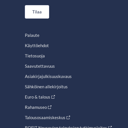
Tilaa
Palaute
Käyttöehdot
Tietosuoja
Saavutettavuus
Asiakirjajulkisuuskuvaus
Sähköinen allekirjoitus
Euro & talous
Rahamuseo
Talousosaamiskeskus
BOFIT Nousevien talouksien tutkimuslaitos