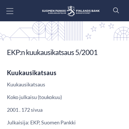
Siirry sisältöön
EKP:n kuukausikatsaus 5/2001
Kuukausikatsaus
Kuukausikatsaus
Koko julkaisu (toukokuu)
2001 . 172 sivua
Julkaisija: EKP, Suomen Pankki