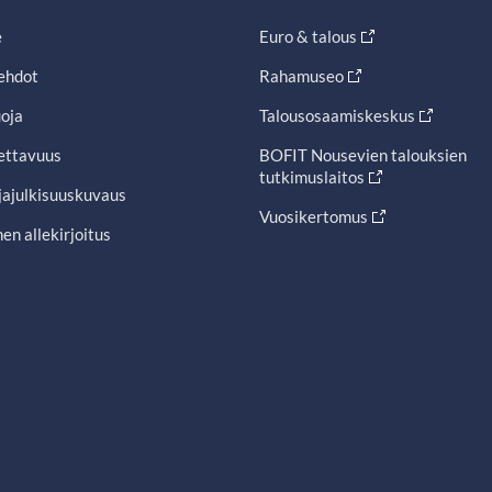
e
Euro & talous
ehdot
Rahamuseo
oja
Talousosaamiskeskus
ettavuus
BOFIT Nousevien talouksien
tutkimuslaitos
jajulkisuuskuvaus
Vuosikertomus
en allekirjoitus