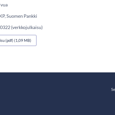
ivua
 EKP, Suomen Pankki
0322 (verkkojulkaisu)
isu (pdf) (1,09 MB)
Se