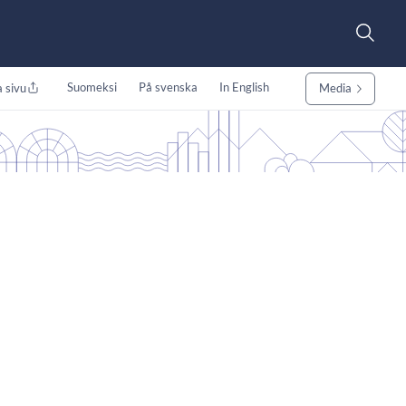
Suomeksi
På svenska
In English
 sivu
Media