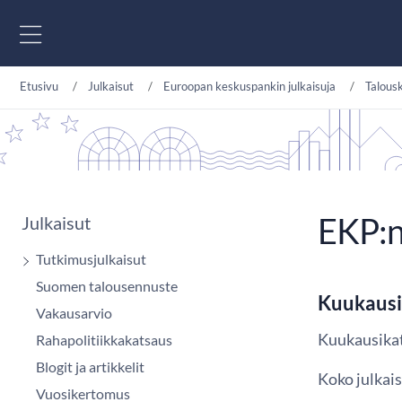
Siirry sisältöön
Etusivu
Julkaisut
Euroopan keskuspankin julkaisuja
Talous
EKP:n
Julkaisut
Tutkimusjulkaisut
Suomen talousennuste
Kuukausi
Vakausarvio
Kuukausika
Rahapolitiikkakatsaus
Blogit ja artikkelit
Koko julkais
Vuosikertomus