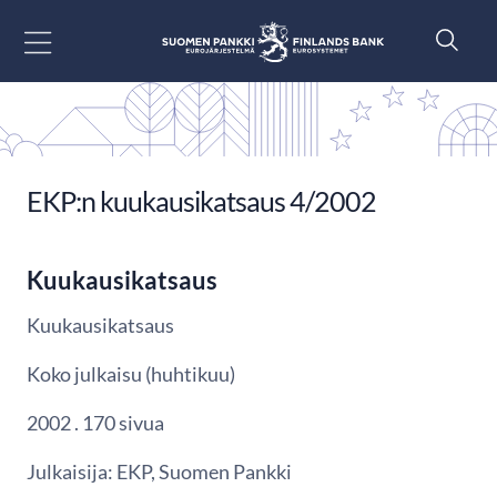
Siirry sisältöön
EKP:n kuukausikatsaus 4/2002
Kuukausikatsaus
Kuukausikatsaus
Koko julkaisu (huhtikuu)
2002 . 170 sivua
Julkaisija: EKP, Suomen Pankki