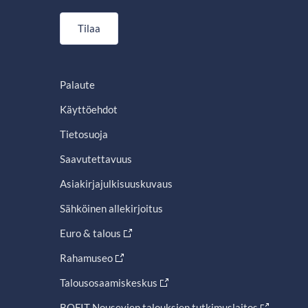
Tilaa
Palaute
Käyttöehdot
Tietosuoja
Saavutettavuus
Asiakirjajulkisuuskuvaus
Sähköinen allekirjoitus
Euro & talous
Rahamuseo
Talousosaamiskeskus
BOFIT Nousevien talouksien tutkimuslaitos