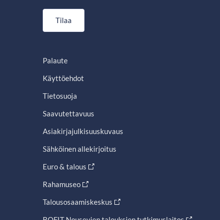
Tilaa
Palaute
Käyttöehdot
Tietosuoja
Saavutettavuus
Asiakirjajulkisuuskuvaus
Sähköinen allekirjoitus
Euro & talous
Rahamuseo
Talousosaamiskeskus
BOFIT Nousevien talouksien tutkimuslaitos