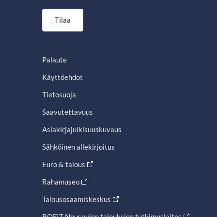
Tilaa
Palaute
Käyttöehdot
Tietosuoja
Saavutettavuus
Asiakirjajulkisuuskuvaus
Sähköinen allekirjoitus
Euro & talous
Rahamuseo
Talousosaamiskeskus
BOFIT Nousevien talouksien tutkimuslaitos